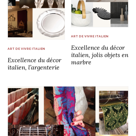
NOS ARTICLES ART ET DESIGN
ART DE VIVRE ITALIEN
rasse
Burano, la palette
Excellence du décor
mne
de tous les
ART DE VIVRE ITALIEN
italien, jolis objets en
superlatifs
Excellence du décor
marbre
italien, l’argenterie