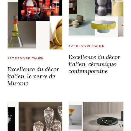
idéos
SANAT
AGE ITALIEN
LE DÉCOR ITALIEN
SUBLIME !
 DEMAIN
NCONTRER
LIRE
OYAGER
ART DE VIVRE ITALIEN
YSELF AND I
WEBSERIE
Excellence du décor
 ET FUGUEUSES
 journal
Dolce Follia
ART DE VIVRE ITALIEN
ian
joie de vivre
italien, céramique
TALIEN
ARTISANAT ITALIEN
ignages
e bord
Excellence du décor
LIRE
contemporaine
IEW, Lucia
Les cuirs de
outils
italien, le verre de
Toscane
Murano