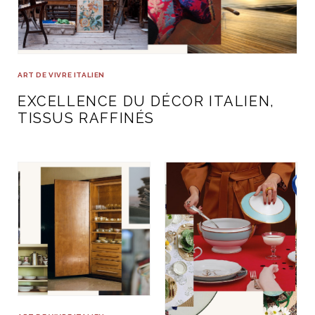
ART DE VIVRE ITALIEN
on du
Notre palette
marbré
Virtuosa Venezia
ART DE VIVRE ITALIEN
EXCELLENCE DU DÉCOR ITALIEN,
TISSUS RAFFINÉS
S ART ET DESIGN
Florentine