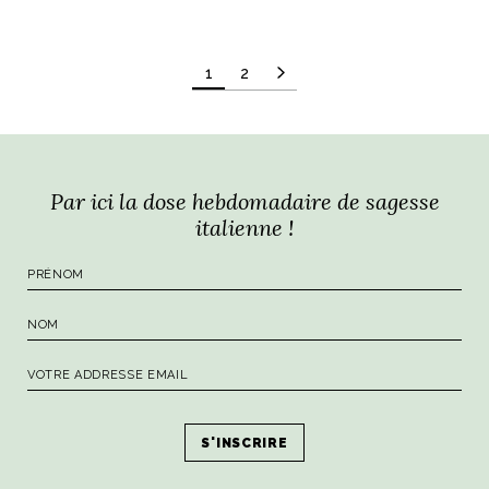
Pagination
1
2
des
publications
Par ici la dose hebdomadaire de sagesse
italienne !