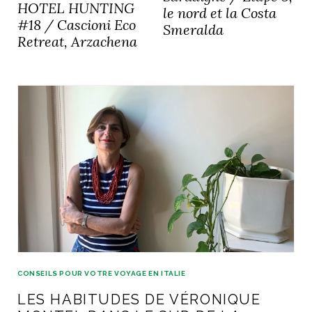
HOTEL HUNTING
ART DE VIVRE ITALIEN
le nord et la Costa
#18 / Cascioni Eco
Smeralda
on du
Notre palette
Retreat, Arzachena
marbré
Virtuosa Venezia
S ART ET DESIGN
Florentine
CONSEILS POUR VOTRE VOYAGE EN ITALIE
LES HABITUDES DE VÉRONIQUE