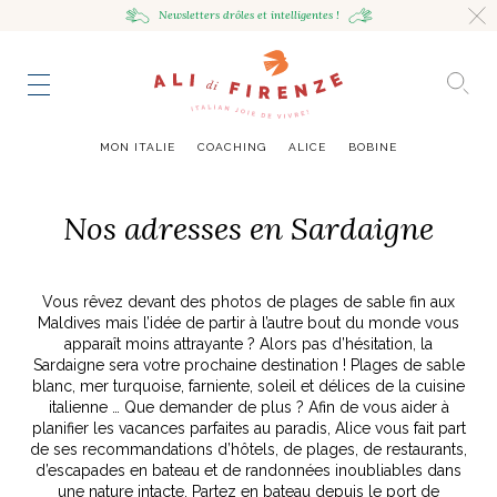
Newsletters drôles
et intelligentes !
HING
NCE
TES
to master
ESTINATIONS
mille
MON ITALIE
COACHING
ALICE
BOBINE
UR
VOYAGEUSE
alian Bowl
sta !
Nos adresses en Sardaigne
RAVENNE CITY GUIDE
HUMEUR VOYAGEUSE
HIR AVEC LA
JOURNAL
ITALIAN GLOW, UNE ODE
LES MOODBOARDS
Vous rêvez devant des photos de plages de sable fin aux
NCE ITALIENNE
EAUTÉ
AU SOIN DE SOI
BELLEZZA
NOUVEAU
Maldives mais l’idée de partir à l’autre bout du monde vous
S ART ET DESIGN
& SENSIBILITÉ
ABOUT
ART DE VIVRE ITALIEN
EN TÊTE-À-TÊTE
MONTE LE SON
apparaît moins attrayante ? Alors pas d’hésitation, la
FLÉCHIR
DMIRER
DÉCOUVRIR
RAYONNER
Sardaigne sera votre prochaine destination ! Plages de sable
romaine, le
ng physique
e Cheron
Leçon de style,
La Passeggiata à
Mes podcasts
blanc, mer turquoise, farniente, soleil et délices de la cuisine
relles
virtuel
Marta Ferri
Florence
italienne … Que demander de plus ? Afin de vous aider à
more
planifier les vacances parfaites au paradis, Alice vous fait part
de ses recommandations d’hôtels, de plages, de restaurants,
d’escapades en bateau et de randonnées inoubliables dans
ONTRES
une nature intacte. Partez en bateau depuis le port de