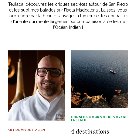
Teulada, découvrez les criques secrètes autour de San Pietro
idéos
et les sublimes balades sur l’Isola Maddalena… Laissez-vous
surprendre par la beauté sauvage, la lumière et les contrastes
d’une île qui mérite largement sa comparaison à celles de
l’Océan Indien !
SANAT
AGE ITALIEN
LE DÉCOR ITALIEN
SUBLIME !
 DEMAIN
NCONTRER
LIRE
OYAGER
YSELF AND I
WEBSERIE
 ET FUGUEUSES
 journal
Dolce Follia
ian
joie de vivre
TALIEN
ARTISANAT ITALIEN
ignages
e bord
LIRE
IEW, Lucia
Les cuirs de
outils
Toscane
CONSEILS POUR VOTRE VOYAGE
EN ITALIE
4 destinations
ART DE VIVRE ITALIEN