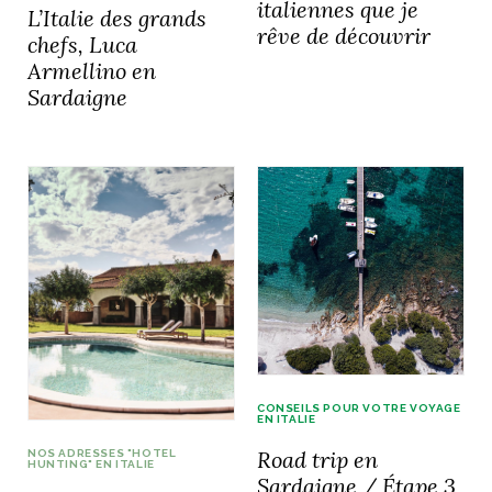
italiennes que je
L’Italie des grands
rêve de découvrir
chefs, Luca
Armellino en
Sardaigne
NOS ARTICLES ART ET DESIGN
rasse
Burano, la palette
mne
de tous les
superlatifs
CONSEILS POUR VOTRE VOYAGE
EN ITALIE
Road trip en
NOS ADRESSES "HOTEL
HUNTING" EN ITALIE
Sardaigne / Étape 3,