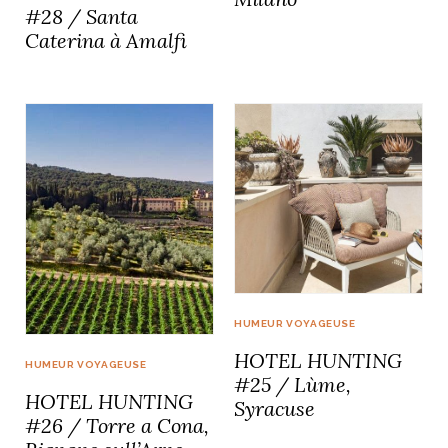
#28 / Santa
Caterina à Amalfi
NOS ARTICLES ART ET DESIGN
rasse
Burano, la palette
mne
de tous les
superlatifs
HUMEUR VOYAGEUSE
HOTEL HUNTING
HUMEUR VOYAGEUSE
#25 / Lùme,
HOTEL HUNTING
Syracuse
#26 / Torre a Cona,