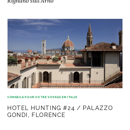
Rignano sull’Arno
ART DE VIVRE ITALIEN
on du
Notre palette
marbré
Virtuosa Venezia
CONSEILS POUR VOTRE VOYAGE EN ITALIE
S ART ET DESIGN
HOTEL HUNTING #24 / PALAZZO
Florentine
GONDI, FLORENCE