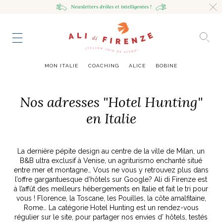
Newsletters drôles
et intelligentes !
HING
NCE
TES
to master
ESTINATIONS
mille
MON ITALIE
COACHING
ALICE
BOBINE
UR
VOYAGEUSE
alian Bowl
sta !
Nos adresses "Hotel Hunting"
RAVENNE CITY GUIDE
en Italie
HUMEUR VOYAGEUSE
HIR AVEC LA
JOURNAL
ITALIAN GLOW, UNE ODE
LES MOODBOARDS
NCE ITALIENNE
EAUTÉ
AU SOIN DE SOI
BELLEZZA
NOUVEAU
La dernière pépite design au centre de la ville de Milan, un
S ART ET DESIGN
& SENSIBILITÉ
ABOUT
ART DE VIVRE ITALIEN
EN TÊTE-À-TÊTE
MONTE LE SON
FLÉCHIR
DMIRER
DÉCOUVRIR
RAYONNER
B&B ultra exclusif à Venise, un agriturismo enchanté situé
romaine, le
ng physique
e Cheron
Leçon de style,
La Passeggiata à
Mes podcasts
entre mer et montagne… Vous ne vous y retrouvez plus dans
relles
virtuel
Marta Ferri
Florence
l’offre gargantuesque d’hôtels sur Google? Ali di Firenze est
more
à l’affût des meilleurs hébergements en Italie et fait le tri pour
vous ! Florence, la Toscane, les Pouilles, la côte amalfitaine,
Rome… La catégorie Hotel Hunting est un rendez-vous
régulier sur le site, pour partager nos envies d’ hôtels, testés
ONTRES