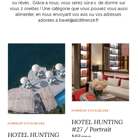
ou rêvés… Grâce à nous, vous serez sûr.e.s. de dormir sur
vous 2 oreilles ! Une catégorie que vous pouvez vous aussi
idéos
alimenter, en nous envoyant vos avis ou vos adresses
adorées à
travel@alidifirenze.fr
SANAT
AGE ITALIEN
LE DÉCOR ITALIEN
SUBLIME !
 DEMAIN
NCONTRER
LIRE
OYAGER
YSELF AND I
WEBSERIE
 ET FUGUEUSES
 journal
Dolce Follia
ian
joie de vivre
TALIEN
ARTISANAT ITALIEN
ignages
e bord
LIRE
IEW, Lucia
Les cuirs de
outils
Toscane
HUMEUR VOYAGEUSE
HOTEL HUNTING
HUMEUR VOYAGEUSE
#27 / Portrait
HOTEL HUNTING
Milano