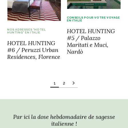
CONSEILS POUR VOTRE VOYAGE
EN ITALIE
HOTEL HUNTING
NOS ADRESSES "HOTEL
HUNTING" EN ITALIE
#5 / Palazzo
HOTEL HUNTING
Maritati e Muci,
#6 / Peruzzi Urban
Nardò
Residences, Florence
Pagination
1
2
des
publications
Par ici la dose hebdomadaire de sagesse
italienne !