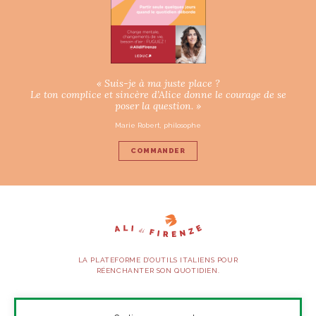
« Suis-je à ma juste place ?
Le ton complice et sincère d’Alice donne le courage de se
poser la question. »
Marie Robert, philosophe
COMMANDER
LA PLATEFORME D’OUTILS ITALIENS POUR
RÉENCHANTER SON QUOTIDIEN.
SUIVEZ-NOUS