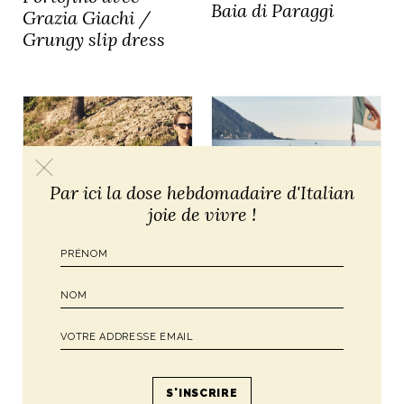
Baia di Paraggi
Grazia Giachi /
Grungy slip dress
Par ici la dose hebdomadaire d'Italian
joie de vivre !
CONSEILS POUR VOTRE VOYAGE
EN ITALIE
Portofino, les
ATELIER
échappées / kayak et
Style Story à
stand-up paddle
Portofino avec