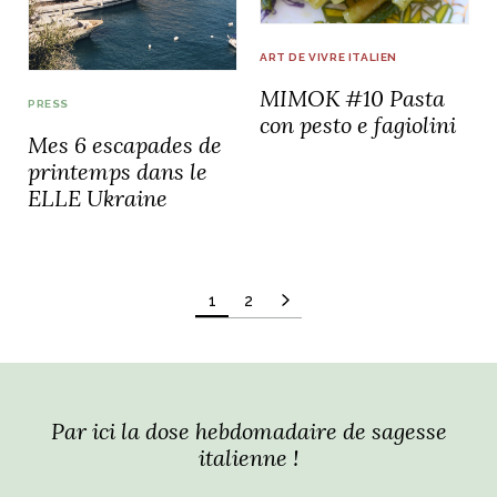
ART DE VIVRE ITALIEN
MIMOK #10 Pasta
PRESS
con pesto e fagiolini
Mes 6 escapades de
printemps dans le
ELLE Ukraine
Pagination
1
2
des
publications
Par ici la dose hebdomadaire de sagesse
italienne !