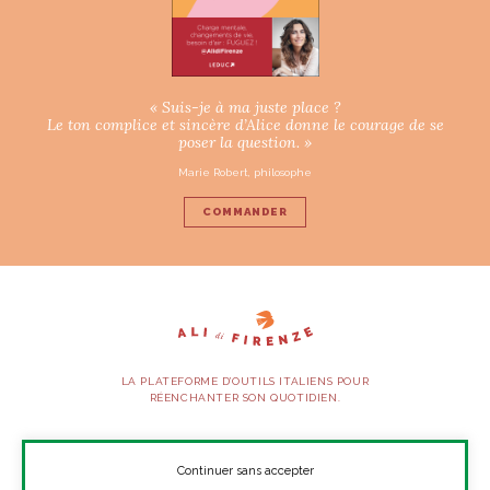
« Suis-je à ma juste place ?
Le ton complice et sincère d’Alice donne le courage de se
poser la question. »
Marie Robert, philosophe
COMMANDER
LA PLATEFORME D’OUTILS ITALIENS POUR
RÉENCHANTER SON QUOTIDIEN.
SUIVEZ-NOUS
Continuer sans accepter