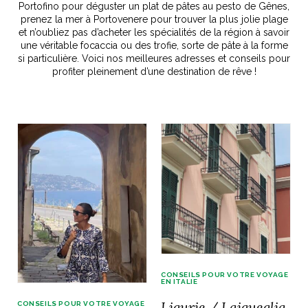
Portofino pour déguster un plat de pâtes au pesto de Gênes,
prenez la mer à Portovenere pour trouver la plus jolie plage
idéos
et n’oubliez pas d’acheter les spécialités de la région à savoir
une véritable focaccia ou des trofie, sorte de pâte à la forme
si particulière. Voici nos meilleures adresses et conseils pour
SANAT
AGE ITALIEN
LE DÉCOR ITALIEN
SUBLIME !
profiter pleinement d’une destination de rêve !
 DEMAIN
NCONTRER
LIRE
OYAGER
YSELF AND I
WEBSERIE
 ET FUGUEUSES
 journal
Dolce Follia
ian
joie de vivre
TALIEN
ARTISANAT ITALIEN
ignages
e bord
LIRE
IEW, Lucia
Les cuirs de
outils
Toscane
CONSEILS POUR VOTRE VOYAGE
EN ITALIE
Ligurie / Laigueglia,
CONSEILS POUR VOTRE VOYAGE