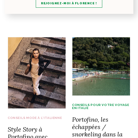
REJOIGNEZ-MOI À FLORENCE !
CONSEILS POUR VOTRE VOYAGE
EN ITALIE
Portofino, les
CONSEILS MODE À L'ITALIENNE
échappées /
Style Story à
snorkeling dans la
Portofino avec