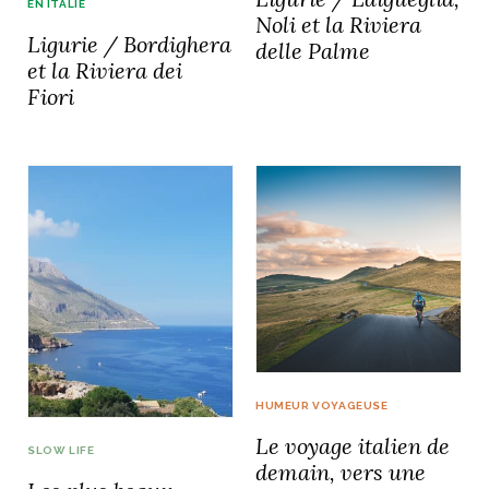
EN ITALIE
Noli et la Riviera
Ligurie / Bordighera
delle Palme
et la Riviera dei
Fiori
NOS ARTICLES ART ET DESIGN
rasse
Burano, la palette
mne
de tous les
superlatifs
HUMEUR VOYAGEUSE
Le voyage italien de
SLOW LIFE
demain, vers une