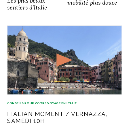
Les plus beaux
mobilité plus douce
ART DE VIVRE ITALIEN
sentiers d’Italie
on du
Notre palette
marbré
Virtuosa Venezia
S ART ET DESIGN
CONSEILS POUR VOTRE VOYAGE EN ITALIE
Florentine
ITALIAN MOMENT / VERNAZZA,
SAMEDI 10H