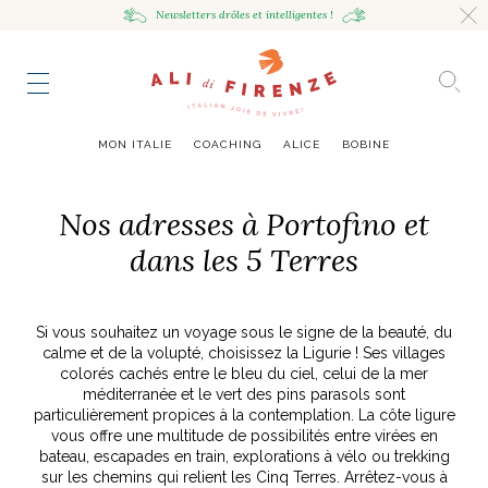
Newsletters drôles
et intelligentes !
HING
NCE
TES
to master
ESTINATIONS
mille
MON ITALIE
COACHING
ALICE
BOBINE
UR
VOYAGEUSE
alian Bowl
sta !
Nos adresses à Portofino et
RAVENNE CITY GUIDE
dans les 5 Terres
HUMEUR VOYAGEUSE
HIR AVEC LA
JOURNAL
ITALIAN GLOW, UNE ODE
LES MOODBOARDS
NCE ITALIENNE
EAUTÉ
AU SOIN DE SOI
BELLEZZA
NOUVEAU
Si vous souhaitez un voyage sous le signe de la beauté, du
S ART ET DESIGN
& SENSIBILITÉ
ABOUT
ART DE VIVRE ITALIEN
EN TÊTE-À-TÊTE
MONTE LE SON
FLÉCHIR
DMIRER
DÉCOUVRIR
RAYONNER
calme et de la volupté, choisissez la Ligurie ! Ses villages
romaine, le
ng physique
e Cheron
Leçon de style,
La Passeggiata à
Mes podcasts
colorés cachés entre le bleu du ciel, celui de la mer
relles
virtuel
Marta Ferri
Florence
méditerranée et le vert des pins parasols sont
more
particulièrement propices à la contemplation. La côte ligure
vous offre une multitude de possibilités entre virées en
bateau, escapades en train, explorations à vélo ou trekking
sur les chemins qui relient les Cinq Terres. Arrêtez-vous à
ONTRES