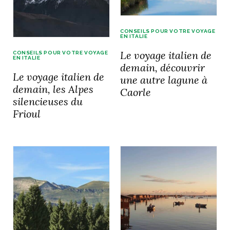
idéos
CONSEILS POUR VOTRE VOYAGE
EN ITALIE
SANAT
AGE ITALIEN
LE DÉCOR ITALIEN
SUBLIME !
Le voyage italien de
CONSEILS POUR VOTRE VOYAGE
 DEMAIN
EN ITALIE
demain, découvrir
NCONTRER
LIRE
Le voyage italien de
OYAGER
une autre lagune à
YSELF AND I
WEBSERIE
demain, les Alpes
Caorle
 ET FUGUEUSES
silencieuses du
 journal
Dolce Follia
ian
joie de vivre
TALIEN
ARTISANAT ITALIEN
Frioul
ignages
e bord
LIRE
IEW, Lucia
Les cuirs de
outils
Toscane