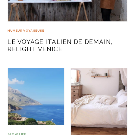
ART DE VIVRE ITALIEN
on du
Notre palette
marbré
Virtuosa Venezia
HUMEUR VOYAGEUSE
LE VOYAGE ITALIEN DE DEMAIN,
RELIGHT VENICE
S ART ET DESIGN
Florentine
SLOW LIFE