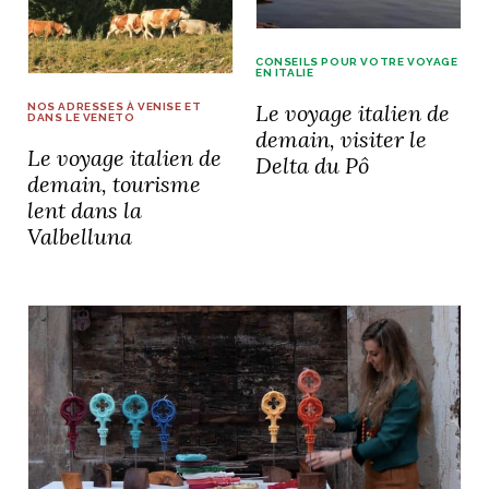
CONSEILS POUR VOTRE VOYAGE
EN ITALIE
Le voyage italien de
NOS ADRESSES À VENISE ET
NOS ARTICLES ART ET DESIGN
DANS LE VENETO
demain, visiter le
rasse
Burano, la palette
Le voyage italien de
Delta du Pô
mne
de tous les
demain, tourisme
superlatifs
lent dans la
Valbelluna