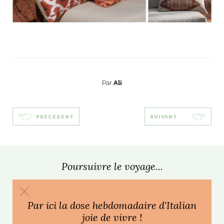
ART DE VIVRE ITALIEN
on du
Notre palette
marbré
Virtuosa Venezia
Par
Ali
PRÉCÉDENT
SUIVANT
Poursuivre le voyage...
S ART ET DESIGN
Florentine
Par ici la dose hebdomadaire d'Italian
joie de vivre !