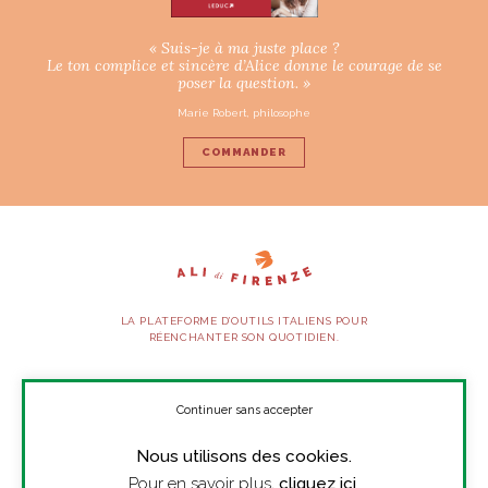
« Suis-je à ma juste place ?
Le ton complice et sincère d’Alice donne le courage de se
poser la question. »
Marie Robert, philosophe
COMMANDER
LA PLATEFORME D’OUTILS ITALIENS POUR
RÉENCHANTER SON QUOTIDIEN.
SUIVEZ-NOUS
Continuer sans accepter
Nous utilisons des cookies.
À PROPOS
Pour en savoir plus,
cliquez ici
.