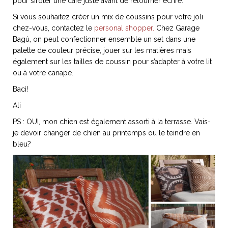
pour siroter une café juste avant de retourner écrire.
Si vous souhaitez créer un mix de coussins pour votre joli
chez-vous, contactez le
personal shopper.
Chez Garage
Bagù, on peut confectionner ensemble un set dans une
palette de couleur précise, jouer sur les matières mais
NOS ARTICLES ART ET DESIGN
également sur les tailles de coussin pour s’adapter à votre lit
rasse
Burano, la palette
ou à votre canapé.
mne
de tous les
Baci!
superlatifs
Ali
PS : OUI, mon chien est également assorti à la terrasse. Vais-
je devoir changer de chien au printemps ou le teindre en
bleu?