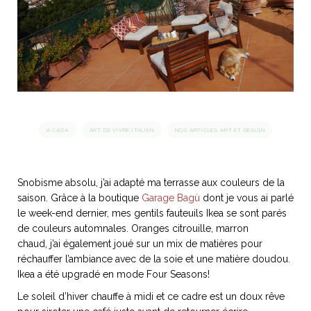
idéos
SANAT
AGE ITALIEN
LE DÉCOR ITALIEN
SUBLIME !
 DEMAIN
NCONTRER
LIRE
OYAGER
YSELF AND I
WEBSERIE
A CASA
ART DE VIVRE ITALIEN
NOS ARTICLES ART ET DESIGN
 ET FUGUEUSES
 journal
Dolce Follia
ian
joie de vivre
TALIEN
ARTISANAT ITALIEN
ignages
e bord
LIRE
IEW, Lucia
Les cuirs de
outils
Snobisme absolu, j’ai adapté ma terrasse aux couleurs de la
Toscane
saison. Grâce à la boutique
Garage Bagù
dont je vous ai parlé
le week-end dernier, mes gentils fauteuils Ikea se sont parés
de couleurs automnales. Oranges citrouille, marron
chaud, j’ai également joué sur un mix de matières pour
réchauffer l’ambiance avec de la soie et une matière doudou.
Ikea a été upgradé en mode Four Seasons!
Le soleil d’hiver chauffe à midi et ce cadre est un doux rêve