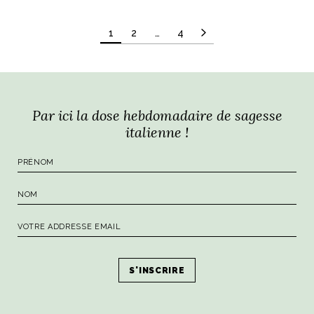
Pagination
1
2
…
4
des
publications
Par ici la dose hebdomadaire de sagesse
italienne !