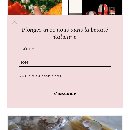
Plongez avec nous dans la beauté
italienne
ART DE VIVRE ITALIEN
Excellence du décor
ART DE VIVRE ITALIEN
italien, le verre de
MEA AYAYA, une
Murano
tradition de bijoux
en filigrane sarde