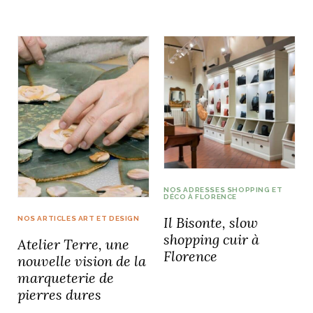
NOS ARTICLES ART ET DESIGN
rasse
Burano, la palette
mne
de tous les
superlatifs
NOS ADRESSES SHOPPING ET
DÉCO À FLORENCE
Il Bisonte, slow
NOS ARTICLES ART ET DESIGN
shopping cuir à
Atelier Terre, une
Florence
nouvelle vision de la
marqueterie de
pierres dures