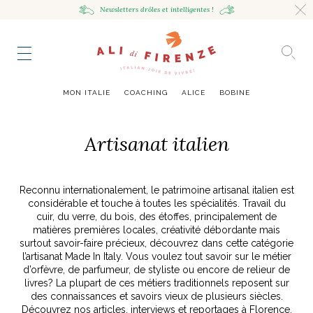
Newsletters drôles
et intelligentes !
HING
NCE
TES
to master
ESTINATIONS
mille
MON ITALIE
COACHING
ALICE
BOBINE
UR
VOYAGEUSE
alian Bowl
sta !
Artisanat italien
RAVENNE CITY GUIDE
HUMEUR VOYAGEUSE
HIR AVEC LA
JOURNAL
ITALIAN GLOW, UNE ODE
LES MOODBOARDS
Reconnu internationalement, le patrimoine artisanal italien est
NCE ITALIENNE
EAUTÉ
AU SOIN DE SOI
BELLEZZA
NOUVEAU
considérable et touche à toutes les spécialités. Travail du
S ART ET DESIGN
& SENSIBILITÉ
ABOUT
ART DE VIVRE ITALIEN
EN TÊTE-À-TÊTE
MONTE LE SON
cuir, du verre, du bois, des étoffes, principalement de
FLÉCHIR
DMIRER
DÉCOUVRIR
RAYONNER
matières premières locales, créativité débordante mais
romaine, le
ng physique
e Cheron
Leçon de style,
La Passeggiata à
Mes podcasts
surtout savoir-faire précieux, découvrez dans cette catégorie
relles
virtuel
Marta Ferri
Florence
l’artisanat Made In Italy. Vous voulez tout savoir sur le métier
more
d’orfèvre, de parfumeur, de styliste ou encore de relieur de
livres? La plupart de ces métiers traditionnels reposent sur
des connaissances et savoirs vieux de plusieurs siècles.
ONTRES
Découvrez nos articles, interviews et reportages à Florence,