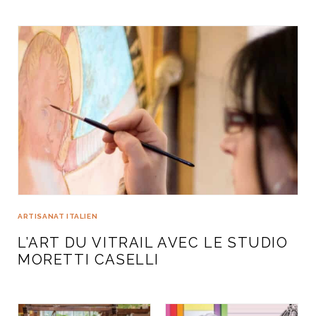
ART DE VIVRE ITALIEN
on du
Notre palette
marbré
Virtuosa Venezia
ARTISANAT ITALIEN
L’ART DU VITRAIL AVEC LE STUDIO
S ART ET DESIGN
MORETTI CASELLI
Florentine