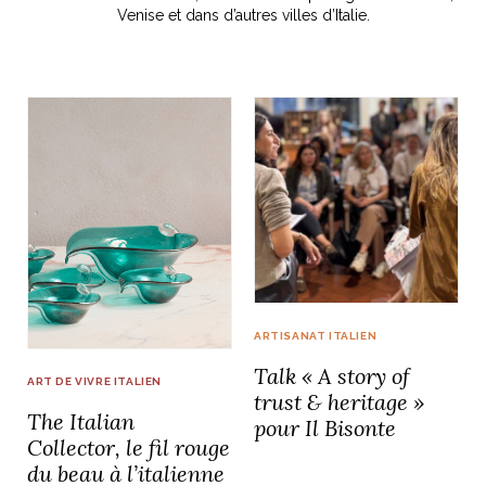
Venise et dans d’autres villes d’Italie.
idéos
SANAT
AGE ITALIEN
LE DÉCOR ITALIEN
SUBLIME !
 DEMAIN
NCONTRER
LIRE
OYAGER
YSELF AND I
WEBSERIE
 ET FUGUEUSES
 journal
Dolce Follia
ian
joie de vivre
TALIEN
ARTISANAT ITALIEN
ignages
e bord
LIRE
IEW, Lucia
Les cuirs de
outils
Toscane
ARTISANAT ITALIEN
Talk « A story of
ART DE VIVRE ITALIEN
trust & heritage »
The Italian
pour Il Bisonte
Collector, le fil rouge
du beau à l’italienne