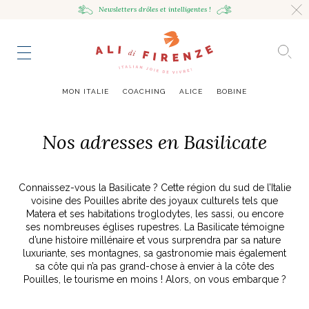
Newsletters drôles
et intelligentes !
HING
NCE
TES
to master
ESTINATIONS
mille
MON ITALIE
COACHING
ALICE
BOBINE
UR
VOYAGEUSE
alian Bowl
sta !
Nos adresses en Basilicate
RAVENNE CITY GUIDE
HUMEUR VOYAGEUSE
HIR AVEC LA
JOURNAL
ITALIAN GLOW, UNE ODE
LES MOODBOARDS
Connaissez-vous la Basilicate ? Cette région du sud de l’Italie
NCE ITALIENNE
EAUTÉ
AU SOIN DE SOI
BELLEZZA
NOUVEAU
voisine des Pouilles abrite des joyaux culturels tels que
S ART ET DESIGN
& SENSIBILITÉ
ABOUT
ART DE VIVRE ITALIEN
EN TÊTE-À-TÊTE
MONTE LE SON
Matera et ses habitations troglodytes, les sassi, ou encore
FLÉCHIR
DMIRER
DÉCOUVRIR
RAYONNER
ses nombreuses églises rupestres. La Basilicate témoigne
romaine, le
ng physique
e Cheron
Leçon de style,
La Passeggiata à
Mes podcasts
d’une histoire millénaire et vous surprendra par sa nature
relles
virtuel
Marta Ferri
Florence
luxuriante, ses montagnes, sa gastronomie mais également
more
sa côte qui n’a pas grand-chose à envier à la côte des
Pouilles, le tourisme en moins ! Alors, on vous embarque ?
ONTRES