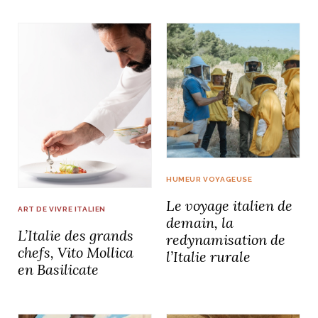
idéos
SANAT
AGE ITALIEN
LE DÉCOR ITALIEN
SUBLIME !
 DEMAIN
NCONTRER
LIRE
OYAGER
YSELF AND I
WEBSERIE
 ET FUGUEUSES
 journal
Dolce Follia
ian
joie de vivre
TALIEN
ARTISANAT ITALIEN
ignages
e bord
LIRE
IEW, Lucia
Les cuirs de
outils
HUMEUR VOYAGEUSE
Toscane
Le voyage italien de
ART DE VIVRE ITALIEN
demain, la
L’Italie des grands
redynamisation de
chefs, Vito Mollica
l’Italie rurale
en Basilicate