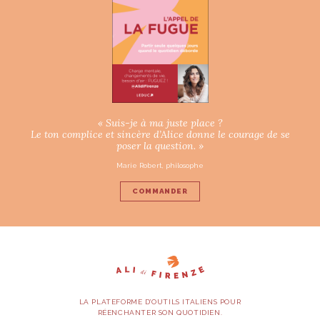
« Suis-je à ma juste place ?
Le ton complice et sincère d’Alice donne le courage de se
poser la question. »
Marie Robert, philosophe
COMMANDER
LA PLATEFORME D’OUTILS ITALIENS POUR
RÉENCHANTER SON QUOTIDIEN.