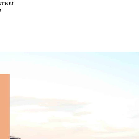
gement
!