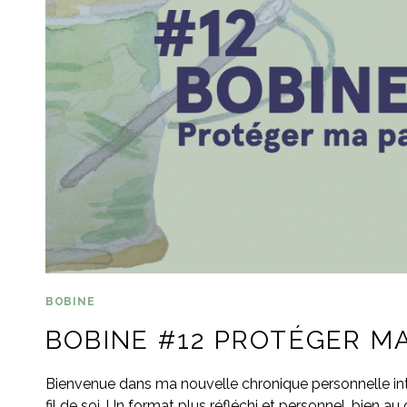
BOBINE
BOBINE #12 PROTÉGER MA
Bienvenue dans ma nouvelle chronique personnelle intit
fil de soi. Un format plus réfléchi et personnel, bien a