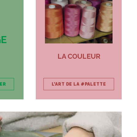
GE
LA COULEUR
RER
L'ART DE LA #PALETTE