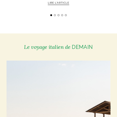
ART DE VIVRE ITALIEN
LIRE L'ARTICLE
on du
Notre palette
marbré
Virtuosa Venezia
Le voyage italien de
DEMAIN
S ART ET DESIGN
Florentine