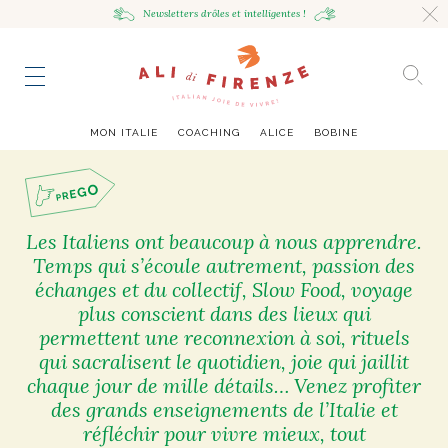
Newsletters drôles
et intelligentes !
HING
NCE
TES
to master
ESTINATIONS
mille
MON ITALIE
COACHING
ALICE
BOBINE
UR
VOYAGEUSE
alian Bowl
sta !
RAVENNE CITY GUIDE
Les Italiens ont beaucoup à nous apprendre.
HUMEUR VOYAGEUSE
Temps qui s’écoule autrement, passion des
HIR AVEC LA
JOURNAL
ITALIAN GLOW, UNE ODE
LES MOODBOARDS
NCE ITALIENNE
EAUTÉ
AU SOIN DE SOI
BELLEZZA
NOUVEAU
échanges et du collectif, Slow Food, voyage
S ART ET DESIGN
& SENSIBILITÉ
ABOUT
ART DE VIVRE ITALIEN
EN TÊTE-À-TÊTE
MONTE LE SON
plus conscient dans des lieux qui
FLÉCHIR
DMIRER
DÉCOUVRIR
RAYONNER
romaine, le
ng physique
e Cheron
Leçon de style,
La Passeggiata à
Mes podcasts
permettent une reconnexion à soi, rituels
relles
virtuel
Marta Ferri
Florence
qui sacralisent le quotidien, joie qui jaillit
more
chaque jour de mille détails… Venez profiter
des grands enseignements de l’Italie et
réfléchir pour vivre mieux, tout
ONTRES