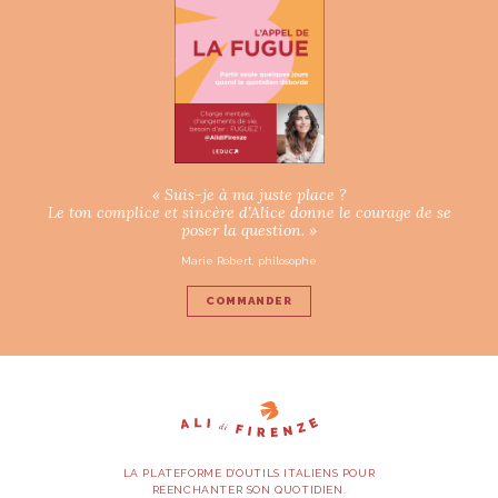
« Suis-je à ma juste place ?
Le ton complice et sincère d’Alice donne le courage de se
poser la question. »
Marie Robert, philosophe
COMMANDER
LA PLATEFORME D’OUTILS ITALIENS POUR
RÉENCHANTER SON QUOTIDIEN.