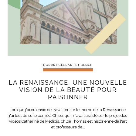
NOS ARTICLES ART ET DESIGN
rasse
Burano, la palette
mne
de tous les
superlatifs
NOS ARTICLES ART ET DESIGN
LA RENAISSANCE, UNE NOUVELLE
VISION DE LA BEAUTÉ POUR
RAISONNER
Lorsque j'ai eu envie de travailler sur le thème de la Renaissance,
j'ai tout de suite pensé à Chloé, qui m'avait assisté sur le projet des
vidéos Catherine de Médicis. Chloé Thomas est historienne de l'art
et professeure de...