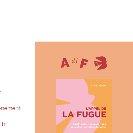
r
r
vénement
.fr