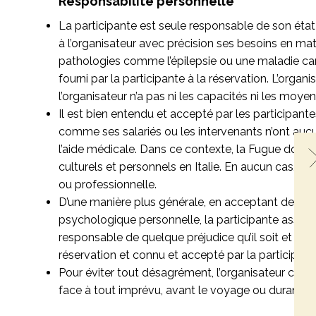
Responsabilité personnelle
La participante est seule responsable de son état p
à l’organisateur avec précision ses besoins en mat
pathologies comme l’épilepsie ou une maladie cardio
fourni par la participante à la réservation. L’orga
l’organisateur n’a pas ni les capacités ni les moy
Il est bien entendu et accepté par les participante
comme ses salariés ou les intervenants n’ont
aucu
l’aide médicale
.
Dans ce contexte, la Fugue doit
culturels et personnels en Italie. En aucun cas
ou professionnelle.
D’une manière plus générale, e
n acceptant de par
psychologique personnelle,
la participante assume
responsable de quelque préjudice qu’il soit et p
réservation et connu et accepté par la participant
Pour éviter tout désagrément, l’organisateur consei
face à tout imprévu, avant le voyage ou durant cel