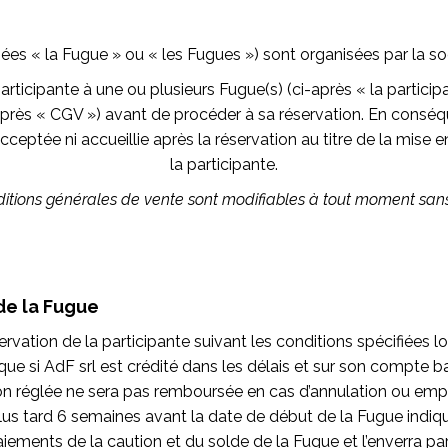
 la Fugue » ou « les Fugues ») sont organisées par la soci
articipante à une ou plusieurs Fugue(s)
(ci-après « la particip
après « CGV ») avant de procéder à sa réservation.
En conséqu
cceptée ni accueillie après la réservation au titre de la mis
la participante.
itions générales de vente sont modifiables à tout moment sans
de la Fugue
servation de la participante suivant les conditions spécifiées l
que si AdF srl
est crédité dans les délais et sur son compte b
ion réglée ne sera pas remboursée en cas d’annulation ou emp
lus tard 6 semaines avant la date de début de la Fugue indiquée
iements de la caution et du solde de la Fugue et l’enverra par 