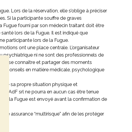
ue. Lors de la réservation, elle s’oblige à préciser
res.
Si la participante souffre de graves
la Fugue fourni par son médecin traitant doit être
santé lors de la Fugue. Il est indiqué que
ne participante lors de la Fugue.
 émotions ont une place centrale.
L’organisateur
u psychiatrique
ni ne sont des professionnels de
eux se connaître et partager des moments
des conseils en matière médicale, psychologique
 de sa propre situation physique et
rité. AdF srl ne pourra en aucun cas être tenue
e de la Fugue est envoyé avant la confirmation de
ne assurance “multirisque” afin de les protéger