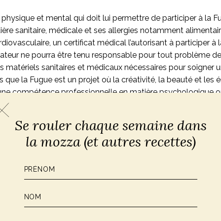
hysique et mental qui doit lui permettre de participer à la Fug
ière sanitaire, médicale et ses allergies notamment alimentai
vasculaire, un certificat médical l’autorisant à participer à 
nisateur ne pourra être tenu responsable pour tout problème de 
ens matériels sanitaires et médicaux nécessaires pour soigner u
s
que la Fugue est un projet où la créativité, la beauté et les
ne compétence professionnelle en matière psychologique o
 être envisagée comme un temps passé entre femmes pour mi
, les programmes proposés ne peuvent être considérés comme 
Se rouler chaque semaine dans
la mozza (et autres recettes)
ticiper à une Fugue et en tenant compte de son programme et
ra l’entière responsabilité de son état de santé et de sa sécu
our quelque cause que ce soit, dans la mesure où le programm
e.
lle les participantes à souscrire
une assurance voyage et/ou u
ui-ci.