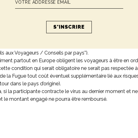
enir informées des conditions sanitaires applicables en Italie p
ues sanitaires en Italie (voir notamment la fiche Italie disponi
ils aux Voyageurs / Conseils par pays”).
asiment partout en Europe obligent les voyageurs à être en o
e condition qui serait obligatoire ne serait pas respectée à l’e
de la Fugue tout coût éventuel supplémentaire lié aux risques
etour dans le pays d’origine).
a,
si la participante contracte le virus au dernier moment et ne
et le montant engagé ne pourra être remboursé.