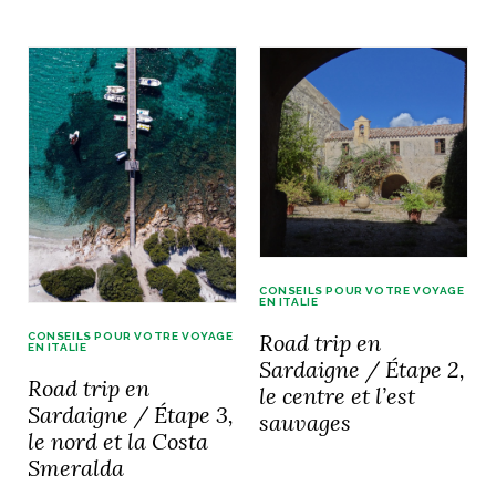
NOS ARTICLES ART ET DESIGN
rasse
Burano, la palette
mne
de tous les
superlatifs
CONSEILS POUR VOTRE VOYAGE
EN ITALIE
Road trip en
CONSEILS POUR VOTRE VOYAGE
EN ITALIE
Sardaigne / Étape 2,
Road trip en
le centre et l’est
Sardaigne / Étape 3,
sauvages
le nord et la Costa
Smeralda