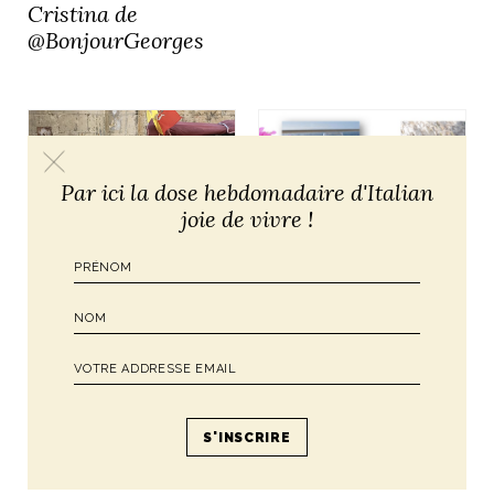
Cristina de
@BonjourGeorges
Par ici la dose hebdomadaire d'Italian
joie de vivre !
CONSEILS POUR VOTRE VOYAGE
EN ITALIE
ROADTRIP EN
CONSEILS POUR VOTRE VOYAGE
EN ITALIE
SICILE, le long de la
Family Roadtrip / la
côte en bateau
Sicile avec Sara de