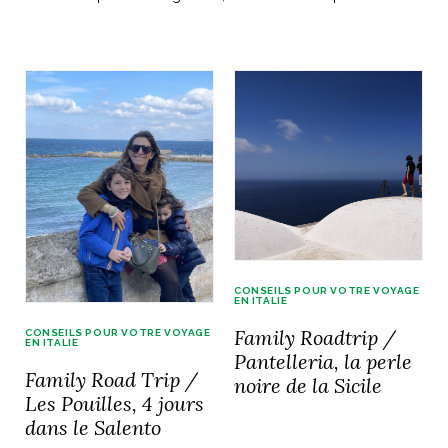
idéos
SANAT
AGE ITALIEN
LE DÉCOR ITALIEN
SUBLIME !
 DEMAIN
NCONTRER
LIRE
OYAGER
YSELF AND I
WEBSERIE
 ET FUGUEUSES
 journal
Dolce Follia
ian
joie de vivre
TALIEN
ARTISANAT ITALIEN
ignages
e bord
LIRE
IEW, Lucia
Les cuirs de
outils
Toscane
CONSEILS POUR VOTRE VOYAGE
EN ITALIE
Family Roadtrip /
CONSEILS POUR VOTRE VOYAGE
EN ITALIE
Pantelleria, la perle
Family Road Trip /
noire de la Sicile
Les Pouilles, 4 jours
dans le Salento