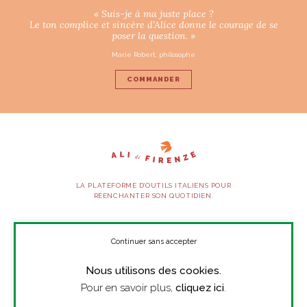
« Suis-je à ma juste place ?
Le ton complice et sincère d’Alice donne le courage de se
poser la question. »
Marie Robert, philosophe
COMMANDER
LA PLATEFORME D’OUTILS ITALIENS POUR
RÉENCHANTER SON QUOTIDIEN.
SUIVEZ-NOUS
Continuer sans accepter
Nous utilisons des cookies.
À PROPOS
Pour en savoir plus,
cliquez ici
.
PRESSE