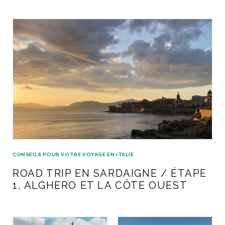
ART DE VIVRE ITALIEN
on du
Notre palette
marbré
Virtuosa Venezia
CONSEILS POUR VOTRE VOYAGE EN ITALIE
ROAD TRIP EN SARDAIGNE / ÉTAPE
S ART ET DESIGN
1, ALGHERO ET LA CÔTE OUEST
Florentine