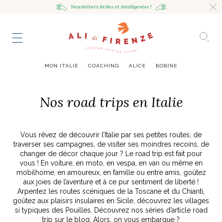
Newsletters drôles
et intelligentes !
HING
NCE
TES
to master
ESTINATIONS
mille
MON ITALIE
COACHING
ALICE
BOBINE
UR
VOYAGEUSE
alian Bowl
sta !
Nos road trips en Italie
RAVENNE CITY GUIDE
HUMEUR VOYAGEUSE
HIR AVEC LA
JOURNAL
ITALIAN GLOW, UNE ODE
LES MOODBOARDS
Vous rêvez de découvrir l’Italie par ses petites routes, de
NCE ITALIENNE
EAUTÉ
AU SOIN DE SOI
BELLEZZA
NOUVEAU
traverser ses campagnes, de visiter ses moindres recoins, de
S ART ET DESIGN
& SENSIBILITÉ
ABOUT
ART DE VIVRE ITALIEN
EN TÊTE-À-TÊTE
MONTE LE SON
changer de décor chaque jour ? Le road trip est fait pour
FLÉCHIR
DMIRER
DÉCOUVRIR
RAYONNER
vous ! En voiture, en moto, en vespa, en van ou même en
romaine, le
ng physique
e Cheron
Leçon de style,
La Passeggiata à
Mes podcasts
mobilhome, en amoureux, en famille ou entre amis, goûtez
relles
virtuel
Marta Ferri
Florence
aux joies de l’aventure et à ce pur sentiment de liberté !
more
Arpentez les routes scéniques de la Toscane et du Chianti,
goûtez aux plaisirs insulaires en Sicile, découvrez les villages
si typiques des Pouilles. Découvrez nos séries d’article road
ONTRES
trip sur le blog. Alors, on vous embarque ?