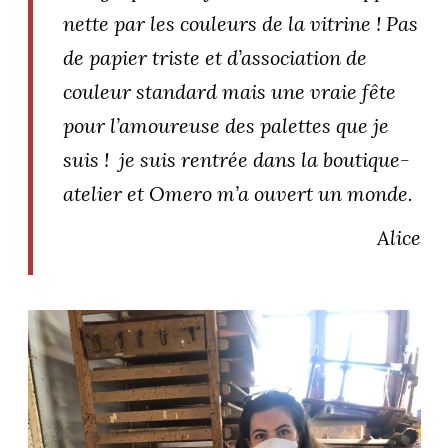
ART DE VIVRE ITALIEN
nette par les couleurs de la vitrine ! Pas
on du
Notre palette
de papier triste et d’association de
marbré
Virtuosa Venezia
couleur standard mais une vraie fête
pour l’amoureuse des palettes que je
suis ! je suis rentrée dans la boutique-
atelier et Omero m’a ouvert un monde
.
Alice
S ART ET DESIGN
Florentine