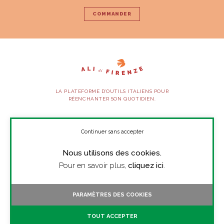
COMMANDER
LA PLATEFORME D’OUTILS ITALIENS POUR
RÉENCHANTER SON QUOTIDIEN.
SUIVEZ-NOUS
Continuer sans accepter
Nous utilisons des cookies.
À PROPOS
Pour en savoir plus,
cliquez ici
.
PRESSE
CONTACT
PARAMÈTRES DES COOKIES
TOUTES LES VIDÉOS
TOUT ACCEPTER