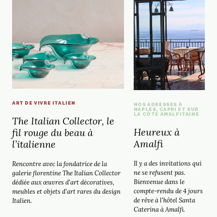
ART DE VIVRE ITALIEN
NOS ADRESSES À
NAPLES, CAPRI ET SUR
LA CÔTE AMALFITAINE
The Italian Collector, le
Heureux à
fil rouge du beau à
Amalfi
l’italienne
Il y a des invitations qui
Rencontre avec la fondatrice de la
ne se refusent pas.
galerie florentine The Italian Collector
Bienvenue dans le
dédiée aux œuvres d'art décoratives,
compte-rendu de 4 jours
meubles et objets d'art rares du design
de rêve à l'hôtel Santa
Italien.
Caterina à Amalfi.