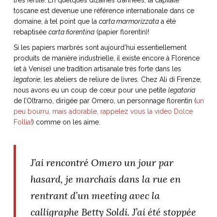
toscane est devenue une référence internationale dans ce
domaine, à tel point que la
carta marmorizzata
a été
rebaptisée
carta fiorentina
(papier florentin)!
Si les papiers marbrés sont aujourd’hui essentiellement
NOS ARTICLES ART ET DESIGN
produits de manière industrielle, il existe encore à Florence
rasse
Burano, la palette
(et à Venise) une tradition artisanale très forte dans les
mne
de tous les
legatorie
, les ateliers de reliure de livres. Chez Ali di Firenze,
superlatifs
nous avons eu un coup de cœur pour une petite
legatoria
de l’Oltrarno, dirigée par Omero, un personnage florentin (
un
peu bourru, mais adorable, rappelez vous la video Dolce
Follia!
) comme on les aime.
J’ai rencontré Omero un jour par
hasard, je marchais dans la rue en
rentrant d’un meeting avec la
calligraphe Betty Soldi. J’ai été stoppée