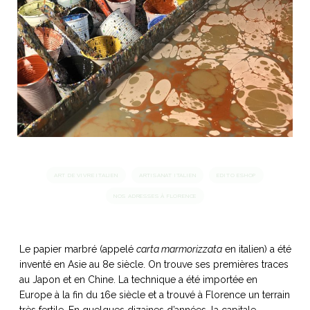
idéos
SANAT
AGE ITALIEN
LE DÉCOR ITALIEN
SUBLIME !
 DEMAIN
NCONTRER
LIRE
OYAGER
YSELF AND I
WEBSERIE
 ET FUGUEUSES
 journal
Dolce Follia
ian
joie de vivre
TALIEN
ARTISANAT ITALIEN
ignages
e bord
LIRE
IEW, Lucia
Les cuirs de
outils
ART DE VIVRE ITALIEN
ARTISANAT ITALIEN
EDITO ESHOP
Toscane
NOS ADRESSES À FLORENCE
Le papier marbré (appelé
carta marmorizzata
en italien) a été
inventé en Asie au 8e siècle. On trouve ses premières traces
au Japon et en Chine. La technique a été importée en
Europe à la fin du 16e siècle et a trouvé à Florence un terrain
très fertile. En quelques dizaines d’années, la capitale