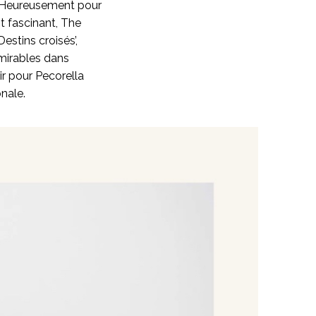
s. Heureusement pour
t fascinant, The
estins croisés’,
mirables dans
ir pour Pecorella
nale.