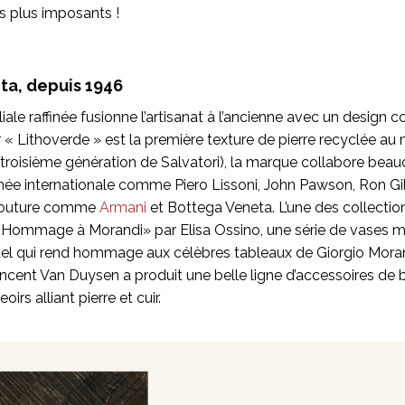
s plus imposants !
eta, depuis
1946
liale raffinée fusionne l’artisanat à l’ancienne avec un design
r « Lithoverde » est la première texture de pierre recyclée au
a troisième génération de Salvatori), la marque collabore be
e internationale comme Piero Lissoni, John Pawson, Ron Gil
Couture comme
Armani
et Bottega Veneta. L’une des collection
Hommage à Morandi» par Elisa Ossino, une série de vases mi
el qui rend hommage aux célèbres tableaux de Giorgio Morand
ncent Van Duysen a produit une belle ligne d’accessoires de b
irs alliant pierre et cuir.