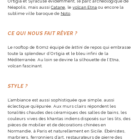
Ortigia et Syracuse évidemment, le parc archéologique de
Néapolis, mais aussi
Catane
, le
volcan Etna
ou encore la
sublime ville baroque de
Noto
.
CE QUI NOUS FAIT RÊVER ?
Le rooftop de 80m2 équipé de
lettini
de repos qui embrasse
toute la splendeur d’Ortigia
et le bleu infini de la
Méditerranée. Au loin se devine la silhouette de
l’Etna,
volcan fascinant.
STYLE ?
L’ambiance est aussi sophistiquée que simple, aussi
éclectique qu’épurée. Aux murs clairs répondent les
tonalités chaudes des céramiques des salles de bains, les
couleurs vives des khantas indiens disposés sur les lits, des
pièces de mobilier et de décorations chinées en
Normandie, à Paris et naturellement en Sicile. Ébénistes,
marbriers, ferronniers d’art, restaurateurs de pierre des