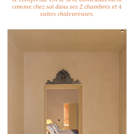
comme chez soi dans ses 2 chambres et 4
suites chaleureuses.
NOS ARTICLES ART ET DESIGN
rasse
Burano, la palette
mne
de tous les
superlatifs