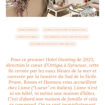
idéos
SANAT
AGE ITALIEN
LE DÉCOR ITALIEN
SUBLIME !
 DEMAIN
BONS BAISERS DE
CONSEILS POUR VOTRE VOYAGE EN ITALIE
NCONTRER
LIRE
OYAGER
HUMEUR VOYAGEUSE
NOS ADRESSES "HOTEL HUNTING" EN ITALIE
YSELF AND I
WEBSERIE
NOS ADRESSES EN SICILE ET DANS SES ÎLES
 ET FUGUEUSES
 journal
Dolce Follia
ian
joie de vivre
TALIEN
ARTISANAT ITALIEN
ignages
e bord
LIRE
IEW, Lucia
Les cuirs de
Pour ce premier Hotel Hunting de 2023,
outils
Toscane
direction le coeur d’Ortigia à Syracuse, cette
île cernée par les eaux bleues de la mer et
caressée par la lumière du Sud de la Sicile.
Prune, Ronan et Hanawa vous accueillent
chez Lùme (“Lueur” en italien). Lùme n’est
ni un hôtel, ni même une maison d’hôtes.
C’est d’abord une maison de famille et cela
se comprend. On se sent immédiatement