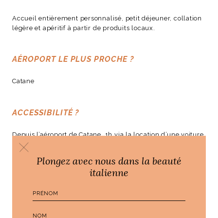
Accueil entièrement personnalisé, petit déjeuner, collation
légère et apéritif à partir de produits locaux.
AÉROPORT LE PLUS PROCHE ?
Catane
ACCESSIBILITÉ ?
Depuis l’aéroport de Catane, 1h via la location d’une voiture
ou via un chauffeur privé commandé par Lùme.
Plongez avec nous dans la beauté
italienne
PRIX ?
Chambre double avec petit déjeuner à partir de 210€/nuit.