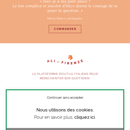
« Suis-je à ma juste place ?
Le ton complice et sincère d’Alice donne le courage de se
poser la question. »
Marie Robert, philosophe
COMMANDER
LA PLATEFORME D’OUTILS ITALIENS POUR
RÉENCHANTER SON QUOTIDIEN.
SUIVEZ-NOUS
Continuer sans accepter
Nous utilisons des cookies.
À PROPOS
Pour en savoir plus,
cliquez ici
.
PRESSE