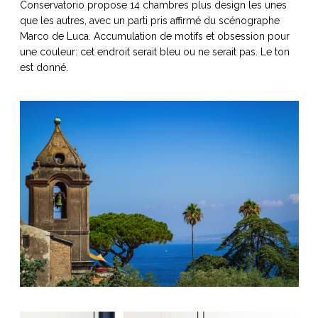
Conservatorio propose 14 chambres plus design les unes
que les autres, avec un parti pris affirmé du scénographe
Marco de Luca
.
Accumulation de motifs et obsession pour
une couleur: cet endroit serait bleu ou ne serait pas. Le ton
est donné.
NOS ARTICLES ART ET DESIGN
rasse
Burano, la palette
mne
de tous les
superlatifs