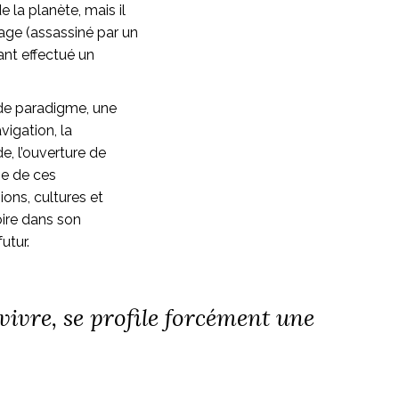
 la planète, mais il
oyage (assassiné par un
ant effectué un
 de paradigme, une
vigation, la
e, l’ouverture de
se de ces
ions, cultures et
oire dans son
utur.
vre, se profile forcément une