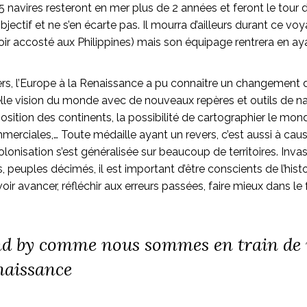
 navires resteront en mer plus de 2 années et feront le tour de
bjectif et ne s’en écarte pas. Il mourra d’ailleurs durant ce v
ir accosté aux Philippines) mais son équipage rentrera en ay
ers, l’Europe à la Renaissance a pu connaître un changement
lle vision du monde avec de nouveaux repères et outils de na
osition des continents, la possibilité de cartographier le mond
erciales,… Toute médaille ayant un revers, c’est aussi à cau
lonisation s’est généralisée sur beaucoup de territoires. Invas
s, peuples décimés, il est important d’être conscients de l’hist
oir avancer, réfléchir aux erreurs passées, faire mieux dans le f
nd by
comme nous sommes en train de vi
naissance