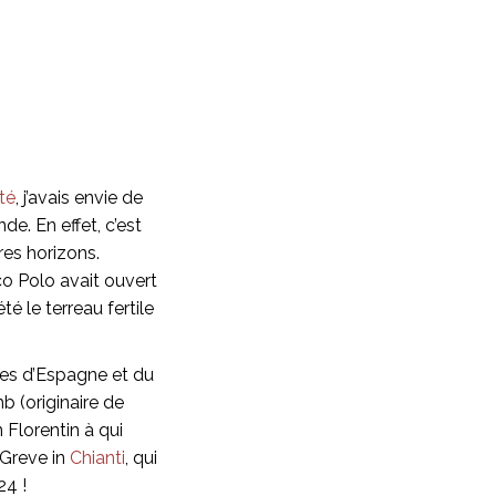
té
, j’avais envie de
e. En effet, c’est
res horizons.
co Polo avait ouvert
té le terreau fertile
mes d’Espagne et du
mb (originaire de
 Florentin à qui
 Greve in
Chianti
, qui
24 !