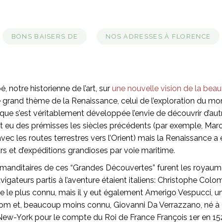
BONS BAISERS DE
NOS ADRESSES À FLORENCE
é, notre historienne de l’art, sur
une nouvelle vision de la beau
e grand thème de la Renaissance, celui de l’exploration du mond
que s’est véritablement développée l’envie de découvrir d’aut
it eu des prémisses les siècles précédents (par exemple, Mar
avec les routes terrestres vers l’Orient) mais la Renaissance a é
rs et d’expéditions grandioses par voie maritime.
mmanditaires de ces “Grandes Découvertes” furent les royau
vigateurs partis à l’aventure étaient italiens: Christophe Colo
 le plus connu, mais il y eut également Amerigo Vespucci, un
nom et, beaucoup moins connu, Giovanni Da Verrazzano, né à
 New-York pour le compte du Roi de France François 1er en 15