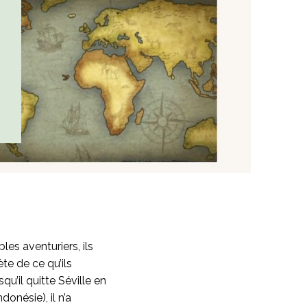
es aventuriers, ils
te de ce qu’ils
u’il quitte Séville en
donésie), il n’a