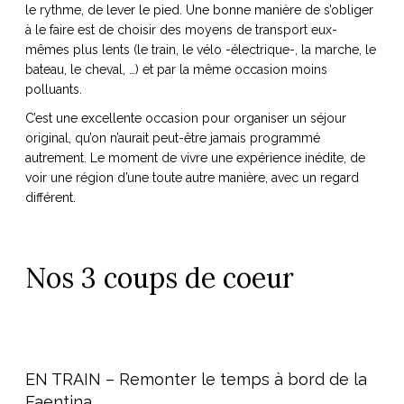
le rythme, de lever le pied. Une bonne manière de s’obliger
à le faire est de choisir des moyens de transport eux-
mêmes plus lents (le train, le vélo -électrique-, la marche, le
bateau, le cheval, …) et par la même occasion moins
polluants.
NOS ARTICLES ART ET DESIGN
rasse
Burano, la palette
C’est une excellente occasion pour organiser un séjour
mne
de tous les
original, qu’on n’aurait peut-être jamais programmé
autrement. Le moment de vivre une expérience inédite, de
superlatifs
voir une région d’une toute autre manière, avec un regard
différent.
Nos 3 coups de coeur
EN TRAIN – Remonter le temps à bord de la
Faentina