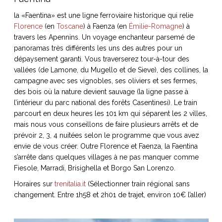
ART DE VIVRE ITALIEN
la «Faentina» est une ligne ferroviaire historique qui relie
on du
Notre palette
Florence
(en
Toscane
) à Faenza (en
Émilie-Romagne
) à
marbré
Virtuosa Venezia
travers les Apennins. Un voyage enchanteur parsemé de
panoramas très différents les uns des autres pour un
dépaysement garanti. Vous traverserez tour-à-tour des
vallées (de Lamone, du Mugello et de Sieve), des collines, la
campagne avec ses vignobles, ses oliviers et ses fermes,
des bois où la nature devient sauvage (la ligne passe à
l’intérieur du parc national des forêts Casentinesi). Le train
parcourt en deux heures les 101 km qui séparent les 2 villes,
mais nous vous conseillons de faire plusieurs arrêts et de
prévoir 2, 3, 4 nuitées selon le programme que vous avez
envie de vous créer. Outre Florence et Faenza, la Faentina
s’arrête dans quelques villages à ne pas manquer comme
Fiesole, Marradi, Brisighella et Borgo San Lorenzo.
S ART ET DESIGN
Horaires sur
trenitalia.it
(
Sélectionner train régional sans
Florentine
changement. Entre 1h58 et 2h01 de trajet, environ 10€ l’aller)