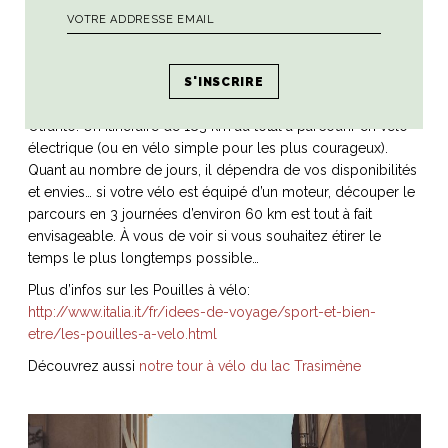
À VÉLO – Le Salento sur deux roues
De nombreuses pistes cyclables ont été aménagées dans la
région
des Pouilles
ces dernières années. Je vous propose
aujourd’hui la boucle du Salento qui relie Lecce, Gallipoli et
Otranto. Un itinéraire de 183 km au total à parcourir en vélo
électrique (ou en vélo simple pour les plus courageux).
Quant au nombre de jours, il dépendra de vos disponibilités
et envies… si votre vélo est équipé d’un moteur, découper le
parcours en 3 journées d’environ 60 km est tout à fait
envisageable. À vous de voir si vous souhaitez étirer le
temps le plus longtemps possible…
Plus d’infos sur les Pouilles à vélo:
http://www.italia.it/fr/idees-de-voyage/sport-et-bien-
etre/les-pouilles-a-velo.html
Découvrez aussi
notre tour à vélo du lac Trasimène