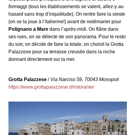
ART DE VIVRE ITALIEN
formaggi
(tous les établissements se valent, allez-y au
on du
Notre palette
hasard sans trop d’inquiétude). On rentre faire la sieste
marbré
Virtuosa Venezia
(on se la joue à l’italienne!) avant de redémarrer pour
Polignano a Mare
dans l’après-midi. On flâne dans
ses rues, on se délecte de son panorama. Pour le resto
du soir, on décide de faire la totale, on choisit la Grotta
Palazzese pour sa terrasse creusée dans la roche
donnant directement sur la mer.
Grotta Palazzese
/
Via Narciso 59, 70043 Monopoli
https://www.grottapalazzese.it/ristorante/
S ART ET DESIGN
Florentine