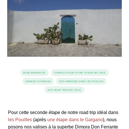
idéos
SANAT
AGE ITALIEN
LE DÉCOR ITALIEN
SUBLIME !
 DEMAIN
NCONTRER
LIRE
OYAGER
YSELF AND I
WEBSERIE
 ET FUGUEUSES
 journal
Dolce Follia
ian
joie de vivre
TALIEN
ARTISANAT ITALIEN
ignages
e bord
LIRE
IEW, Lucia
Les cuirs de
outils
BONS BAISERS DE
CONSEILS POUR VOTRE VOYAGE EN ITALIE
Toscane
HUMEUR VOYAGEUSE
NOS ADRESSES DANS LES POUILLES
NOS ROAD TRIPS EN ITALIE
Pour cette seconde étape de notre road trip idéal dans
les Pouilles
(après
une étape dans le Gargano
), nous
posons nos valises à la superbe Dimora Don Ferrante