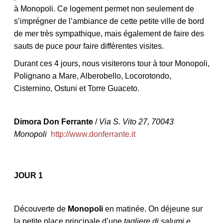
à Monopoli. Ce logement permet non seulement de
s’imprégner de l’ambiance de cette petite ville de bord
de mer très sympathique, mais également de faire des
sauts de puce pour faire différentes visites.
NOS ARTICLES ART ET DESIGN
Durant ces 4 jours, nous visiterons tour à tour Monopoli,
rasse
Burano, la palette
mne
de tous les
Polignano a Mare, Alberobello, Locorotondo,
superlatifs
Cisternino, Ostuni et Torre Guaceto.
Dimora Don Ferrante
/
Via S. Vito 27, 70043
Monopoli
http://www.donferrante.it
JOUR 1
Découverte de
Monopoli
en matinée. On déjeune sur
la petite place principale d’une
tagliere di salumi e