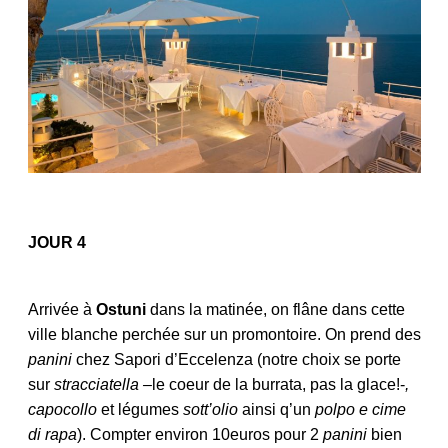
JOUR 4
Arrivée à
Ostuni
dans la matinée, on flâne dans cette
ville blanche perchée sur un promontoire. On prend des
panini
chez Sapori d’Eccelenza (notre choix se porte
sur
stracciatella –
le coeur de la burrata, pas la glace!-
,
capocollo
et légumes
sott’olio
ainsi q’un
polpo e cime
di rapa
). Compter environ 10euros pour 2
panini
bien