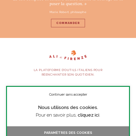
poser la question. »
Marie Robert, philosophe
COMMANDER
LA PLATEFORME D’OUTILS ITALIENS POUR
RÉENCHANTER SON QUOTIDIEN.
SUIVEZ-NOUS
Continuer sans accepter
Nous utilisons des cookies.
À PROPOS
Pour en savoir plus,
cliquez ici
.
PRESSE
CONTACT
PARAMÈTRES DES COOKIES