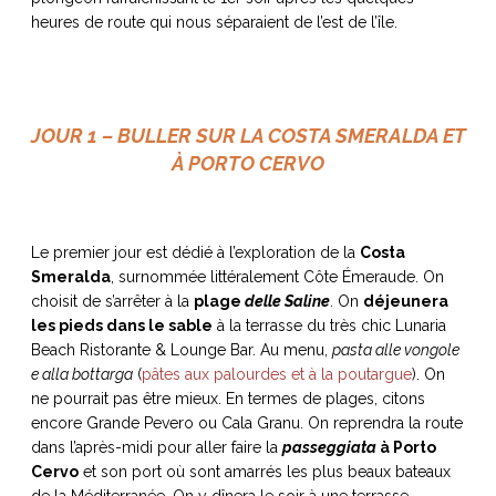
heures de route qui nous séparaient de l’est de l’île.
NOS ARTICLES ART ET DESIGN
JOUR 1 – BULLER SUR LA COSTA SMERALDA ET
rasse
Burano, la palette
À PORTO CERVO
mne
de tous les
superlatifs
Le premier jour est dédié à l’exploration de la
Costa
Smeralda
, surnommée littéralement Côte Émeraude. On
choisit de s’arrêter à la
plage
delle Saline
. On
déjeunera
les pieds dans le sable
à la terrasse du très chic Lunaria
Beach Ristorante & Lounge Bar. Au menu,
pasta alle vongole
e alla bottarga
(
pâtes aux palourdes et à la poutargue
). On
ne pourrait pas être mieux. En termes de plages, citons
encore Grande Pevero ou Cala Granu. On reprendra la route
dans l’après-midi pour aller faire la
passeggiata
à Porto
Cervo
et son port où sont amarrés les plus beaux bateaux