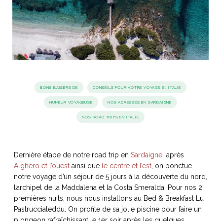
idéos
SANAT
AGE ITALIEN
LE DÉCOR ITALIEN
SUBLIME !
 DEMAIN
NCONTRER
LIRE
OYAGER
YSELF AND I
WEBSERIE
BONS BAISERS DE
CONSEILS POUR VOTRE VOYAGE EN ITALIE
 ET FUGUEUSES
 journal
Dolce Follia
ian
joie de vivre
HUMEUR VOYAGEUSE
NOS ADRESSES EN SARDAIGNE
TALIEN
ARTISANAT ITALIEN
ignages
e bord
LIRE
NOS ROAD TRIPS EN ITALIE
IEW, Lucia
Les cuirs de
outils
Toscane
Dernière étape de notre road trip en
Sardaigne
après
Alghero et l’ouest
ainsi que
le centre et l’est
, on ponctue
notre voyage d’un séjour de 5 jours à la découverte du nord,
l’archipel de la Maddalena et la Costa Smeralda. Pour nos 2
premières nuits, nous nous installons au Bed & Breakfast Lu
Pastruccialeddu. On profite de sa jolie piscine pour faire un
plongeon rafraîchissant le 1er soir après les quelques