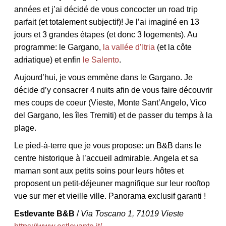
années et j’ai décidé de vous concocter un road trip
parfait (et totalement subjectif)!
Je l’ai imaginé en 13
jours et 3 grandes étapes (et donc 3 logements). Au
programme: le Gargano,
la vallée d’Itria
(et la côte
NOS ARTICLES ART ET DESIGN
adriatique) et enfin
le Salento
.
rasse
Burano, la palette
mne
de tous les
Aujourd’hui, je vous emmène dans le Gargano.
Je
superlatifs
décide d’y consacrer 4 nuits afin de vous faire découvrir
mes coups de coeur (Vieste, Monte Sant’Angelo, Vico
del Gargano, les îles Tremiti) et de passer du temps à la
plage.
Le pied-à-terre que je vous propose: un B&B dans le
centre historique à l’accueil admirable. Angela et sa
maman sont aux petits soins pour leurs hôtes et
proposent un petit-déjeuner magnifique sur leur rooftop
vue sur mer et vieille ville. Panorama exclusif garanti !
Estlevante B&B
/
Via Toscano 1, 71019 Vieste