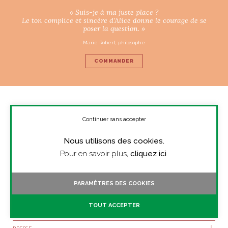
« Suis-je à ma juste place ?
Le ton complice et sincère d’Alice donne le courage de se
poser la question. »
Marie Robert, philosophe
COMMANDER
Continuer sans accepter
Nous utilisons des cookies.
LA PLATEFORME D’OUTILS ITALIENS POUR
RÉENCHANTER SON QUOTIDIEN.
Pour en savoir plus,
cliquez ici
.
SUIVEZ-NOUS
PARAMÈTRES DES COOKIES
TOUT ACCEPTER
À PROPOS