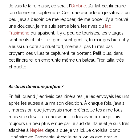
Je vais te faire plaisir, ce serait l’
Ombrie
. J’ai fait cet itinéraire
l’an dernier en septembre. C’est une période où je saturais un
peu, j’avais besoin de me reposer, de me poser. J’y ai trouvé
une douceur, je me suis sentie bien, les rives du
lac
Trasimène
qui apaisent, il y a peu de touristes, les villages
sont petits et jolis, les gens sont gentils, tu manges bien… il y
a aussi un côté spirituel fort, même si pas tu n’es pas
croyant, ces villes te capturent, te portent. Petit plus, dans
cet itinéraire, on emprunte même un bateau Trenitalia, très
chouette !
As-tu un itinéraire préféré ?
En fait, quand j’ écrivais ces itinéraires, je les envoyais les uns
après les autres à la maison d’édition. À chaque fois, j’avais
l’impression que j’envoyais mon préféré. Je les aime tous
mais si je devais en choisir un, je dois avouer que je suis
toujours un peu plus émue par le sud de l’Italie et je suis très
attachée à
Naples
depuis que je vis ici. Je choisirai donc
l’itinéraire en Campanie. Avec le train, on va explorer le