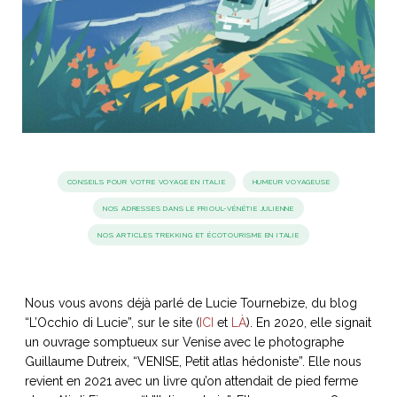
idéos
SANAT
AGE ITALIEN
LE DÉCOR ITALIEN
SUBLIME !
 DEMAIN
NCONTRER
LIRE
OYAGER
YSELF AND I
WEBSERIE
 ET FUGUEUSES
 journal
Dolce Follia
CONSEILS POUR VOTRE VOYAGE EN ITALIE
HUMEUR VOYAGEUSE
ian
joie de vivre
TALIEN
ARTISANAT ITALIEN
ignages
e bord
LIRE
NOS ADRESSES DANS LE FRIOUL-VÉNÉTIE JULIENNE
IEW, Lucia
Les cuirs de
outils
Toscane
NOS ARTICLES TREKKING ET ÉCOTOURISME EN ITALIE
Nous vous avons déjà parlé de Lucie Tournebize, du blog
“L’Occhio di Lucie”, sur le site (
ICI
et
LÀ
). En 2020, elle signait
un ouvrage somptueux sur Venise avec le photographe
Guillaume Dutreix, “VENISE, Petit atlas hédoniste”. Elle nous
revient en 2021 avec un livre qu’on attendait de pied ferme