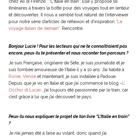
chez Ali di Firenze : “L”Italie en train”. Elle y propose 18
itinéraires à travers la botte pour des voyages tout en lenteur
et découvertes. Il nous a semblé tout naturel de l’interviewer
pour notre série d’articles de réflexion et d’inspiration
“Le
voyage italien de demain”.
Rencontre.
NOS ARTICLES ART ET DESIGN
rasse
Burano, la palette
Bonjour Lucie ! Pour les lecteurs qui ne te connaîtraient pas
mne
de tous les
encore, peux-tu te présenter et nous raconter ton parcours ?
superlatifs
Je suis Française, originaire de Sète, je suis journaliste et je
suis tombée amoureuse de l’Italie il y a 10 ans. J’ai habité à
Rome
,
Venise
et maintenant, je suis installée à Padoue.
Depuis que je vis en Italie et que j’ai commencé le blog –
L’
Occhio di Lucie
-, j’ai toujours été passionnée par le train, car
c’est grâce à lui que j’ai découvert le pays.
Peux-tu nous expliquer le projet de ton livre “L’Italie en train”
?
Je n’ai jamais été à l’aise au volant, donc quand j’ai