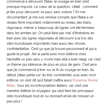
commencé à découvrir l’Italie, le voyage en train s’est
ART DE VIVRE ITALIEN
presque imposé. Le cœur de la question, c’était : comment
on du
Notre palette
je fais pour découvrir ce pays sans voiture ? En me
marbré
Virtuosa Venezia
documentant, je me suis rendue compte que l’Italie a un
réseau ferré important, notamment au niveau des trains
régionaux, même si beaucoup de lignes ont été fermées
dans les années 90. On peut faire pas mal d’itinéraires en
train avec les lignes régionales et découvrir à la fois des
sites touristiques importants mais aussi des choses
confidentielles. C’est ça que j’ai trouvé passionnant et qui a
guidé le projet. J’en ai parlé avec mon éditrice chez
Hachette un peu sans y croire mais elle a bien réagi, car c’est
un thème qui intéresse de plus en plus de gens. C’est ainsi
que j’ai commencé à tirer sur le fil du voyage en train. Au
début, j’étais partie sur du très confidentiel, puis avec mon
éditrice, on s’est dit qu’il fallait mettre aussi
Florence
,
Rome
,
S ART ET DESIGN
Milan
… tous les incontournables italiens, car c’est une
Florentine
manière d’attirer le voyageur qui veut faire les principaux
sites touristiques tout en lui donnant envie de creuser un
peu plus !