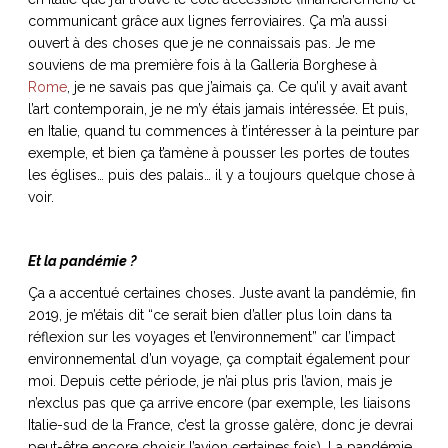
communicant grâce aux lignes ferroviaires. Ça m’a aussi
ouvert à des choses que je ne connaissais pas. Je me
souviens de ma première fois à la Galleria Borghese à
Rome
, je ne savais pas que j’aimais ça. Ce qu’il y avait avant
l’art contemporain, je ne m’y étais jamais intéressée. Et puis,
en Italie, quand tu commences à t’intéresser à la peinture par
exemple, et bien ça t’amène à pousser les portes de toutes
les églises… puis des palais… il y a toujours quelque chose à
voir.
Et la pandémie ?
Ça a accentué certaines choses. Juste avant la pandémie, fin
2019, je m’étais dit “ce serait bien d’aller plus loin dans ta
réflexion sur les voyages et l’environnement” car l’impact
environnemental d’un voyage, ça comptait également pour
moi. Depuis cette période, je n’ai plus pris l’avion, mais je
n’exclus pas que ça arrive encore (par exemple, les liaisons
Italie-sud de la France, c’est la grosse galère, donc je devrai
peut-être encore choisir l’avion certaines fois). La pandémie