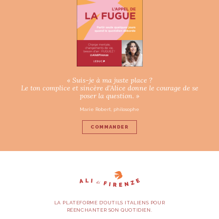
« Suis-je à ma juste place ?
Le ton complice et sincère d’Alice donne le courage de se
poser la question. »
Marie Robert, philosophe
COMMANDER
LA PLATEFORME D’OUTILS ITALIENS POUR
RÉENCHANTER SON QUOTIDIEN.