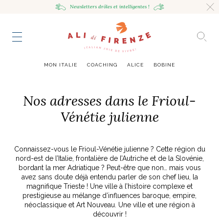
Newsletters drôles
et intelligentes !
HING
NCE
TES
to master
ESTINATIONS
mille
MON ITALIE
COACHING
ALICE
BOBINE
UR
VOYAGEUSE
alian Bowl
sta !
Nos adresses dans le Frioul-
RAVENNE CITY GUIDE
Vénétie julienne
HUMEUR VOYAGEUSE
HIR AVEC LA
JOURNAL
ITALIAN GLOW, UNE ODE
LES MOODBOARDS
NCE ITALIENNE
EAUTÉ
AU SOIN DE SOI
BELLEZZA
NOUVEAU
Connaissez-vous le Frioul-Vénétie julienne ? Cette région du
S ART ET DESIGN
& SENSIBILITÉ
ABOUT
ART DE VIVRE ITALIEN
EN TÊTE-À-TÊTE
MONTE LE SON
FLÉCHIR
DMIRER
DÉCOUVRIR
RAYONNER
nord-est de l’Italie, frontalière de l’Autriche et de la Slovénie,
romaine, le
ng physique
e Cheron
Leçon de style,
La Passeggiata à
Mes podcasts
bordant la mer Adriatique ? Peut-être que non… mais vous
relles
virtuel
Marta Ferri
Florence
avez sans doute déjà entendu parler de son chef lieu, la
more
magnifique Trieste ! Une ville à l’histoire complexe et
prestigieuse au mélange d’influences baroque, empire,
néoclassique et Art Nouveau. Une ville et une région à
découvrir !
ONTRES