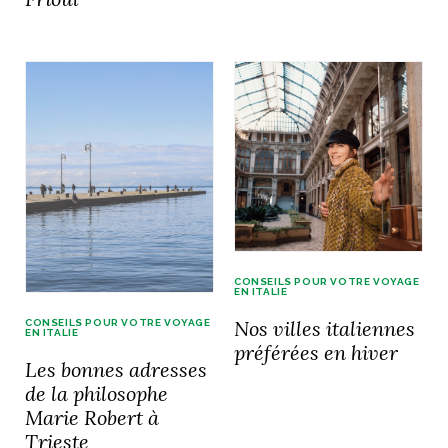
NOS ARTICLES ART ET DESIGN
rasse
Burano, la palette
mne
de tous les
superlatifs
CONSEILS POUR VOTRE VOYAGE
EN ITALIE
Nos villes italiennes
CONSEILS POUR VOTRE VOYAGE
EN ITALIE
préférées en hiver
Les bonnes adresses
de la philosophe
Marie Robert à
Trieste