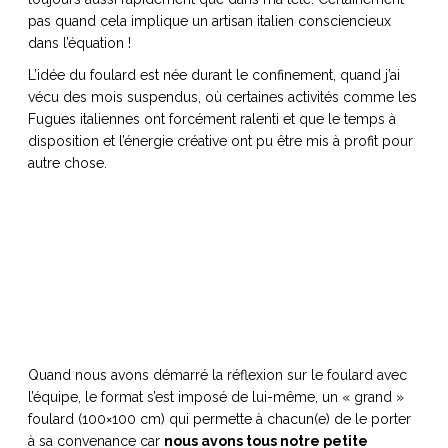
pas quand cela implique un artisan italien consciencieux
dans l’équation !
L’idée du foulard est née durant le confinement, quand j’ai
vécu des mois suspendus, où certaines activités comme les
NOS ARTICLES ART ET DESIGN
Fugues italiennes ont forcément ralenti et que le temps à
rasse
Burano, la palette
disposition et l’énergie créative ont pu être mis à profit pour
mne
de tous les
autre chose.
superlatifs
Quand nous avons démarré la réflexion sur le foulard avec
l’équipe, le format s’est imposé de lui-même, un « grand »
foulard (100×100 cm) qui permette à chacun(e) de le porter
à sa convenance car
nous avons tous notre petite