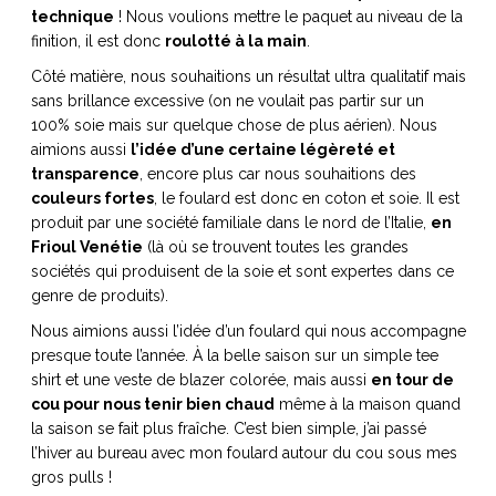
ART DE VIVRE ITALIEN
technique
! Nous voulions mettre le paquet au niveau de la
finition, il est donc
roulotté à la main
.
on du
Notre palette
marbré
Virtuosa Venezia
Côté matière, nous souhaitions un résultat ultra qualitatif mais
sans brillance excessive (on ne voulait pas partir sur un
100% soie mais sur quelque chose de plus aérien). Nous
aimions aussi
l’idée d’une certaine légèreté et
transparence
, encore plus car nous souhaitions des
couleurs fortes
, le foulard est donc en coton et soie. Il est
produit par une société familiale dans le nord de l’Italie,
en
Frioul Venétie
(là où se trouvent toutes les grandes
sociétés qui produisent de la soie et sont expertes dans ce
genre de produits).
Nous aimions aussi l’idée d’un foulard qui nous accompagne
presque toute l’année. À la belle saison sur un simple tee
shirt et une veste de blazer colorée, mais aussi
en tour de
S ART ET DESIGN
cou pour nous tenir bien chaud
même à la maison quand
Florentine
la saison se fait plus fraîche. C’est bien simple, j’ai passé
l’hiver au bureau avec mon foulard autour du cou sous mes
gros pulls !