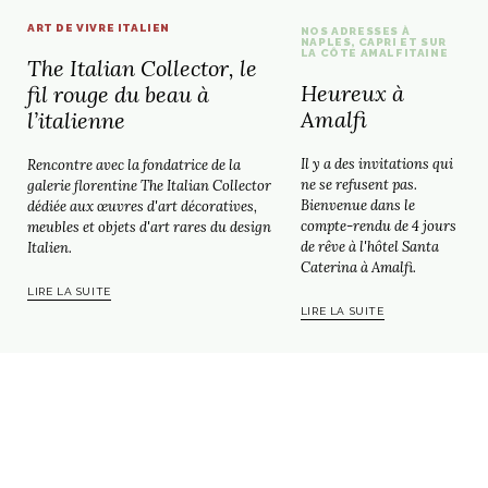
ART DE VIVRE ITALIEN
NOS ADRESSES À
NAPLES, CAPRI ET SUR
LA CÔTE AMALFITAINE
The Italian Collector, le
Heureux à
fil rouge du beau à
Amalfi
l’italienne
Il y a des invitations qui
Rencontre avec la fondatrice de la
ne se refusent pas.
galerie florentine The Italian Collector
Bienvenue dans le
dédiée aux œuvres d'art décoratives,
compte-rendu de 4 jours
meubles et objets d'art rares du design
de rêve à l'hôtel Santa
Italien.
Caterina à Amalfi.
LIRE LA SUITE
LIRE LA SUITE