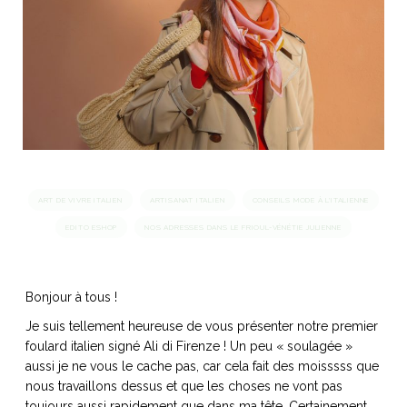
idéos
SANAT
AGE ITALIEN
LE DÉCOR ITALIEN
SUBLIME !
 DEMAIN
NCONTRER
LIRE
OYAGER
YSELF AND I
WEBSERIE
 ET FUGUEUSES
 journal
Dolce Follia
ian
joie de vivre
TALIEN
ARTISANAT ITALIEN
ignages
e bord
ART DE VIVRE ITALIEN
ARTISANAT ITALIEN
CONSEILS MODE À L'ITALIENNE
LIRE
IEW, Lucia
Les cuirs de
EDITO ESHOP
NOS ADRESSES DANS LE FRIOUL-VÉNÉTIE JULIENNE
outils
Toscane
Bonjour à tous !
Je suis tellement heureuse de vous présenter notre premier
foulard italien signé Ali di Firenze ! Un peu « soulagée »
aussi je ne vous le cache pas, car cela fait des moisssss que
nous travaillons dessus et que les choses ne vont pas
toujours aussi rapidement que dans ma tête. Certainement