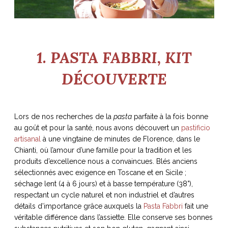
ART DE VIVRE ITALIEN
on du
Notre palette
marbré
Virtuosa Venezia
1. PASTA FABBRI, KIT
DÉCOUVERTE
Lors de nos recherches de la
pasta
parfaite à la fois bonne
au goût et pour la santé, nous avons découvert un
pastificio
artisanal
à une vingtaine de minutes de Florence, dans le
Chianti, où l’amour d’une famille pour la tradition et les
produits d’excellence nous a convaincues. Blés anciens
sélectionnés avec exigence en Toscane et en Sicile ;
S ART ET DESIGN
séchage lent (4 à 6 jours) et à basse température (38°),
Florentine
respectant un cycle naturel et non industriel et d’autres
détails d’importance grâce auxquels la
Pasta Fabbri
fait une
véritable différence dans l’assiette. Elle conserve ses bonnes