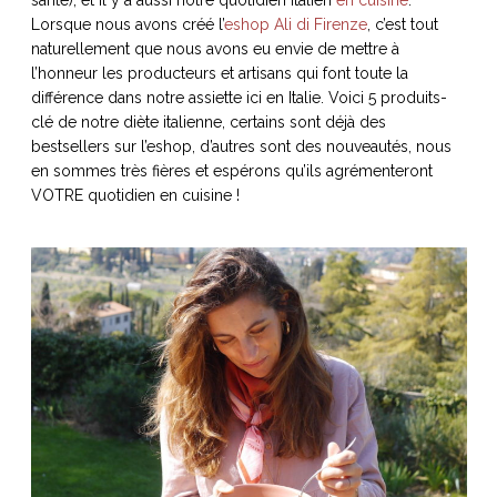
Lorsque nous avons créé l’
eshop Ali di Firenze
, c’est tout
naturellement que nous avons eu envie de mettre à
l’honneur les producteurs et artisans qui font toute la
différence dans notre assiette ici en Italie. Voici 5 produits-
NOS ARTICLES ART ET DESIGN
clé de notre diète italienne, certains sont déjà des
rasse
Burano, la palette
bestsellers sur l’eshop, d’autres sont des nouveautés, nous
mne
de tous les
en sommes très fières et espérons qu’ils agrémenteront
VOTRE quotidien en cuisine !
superlatifs