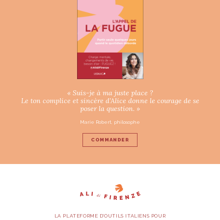
« Suis-je à ma juste place ?
Le ton complice et sincère d’Alice donne le courage de se
poser la question. »
Marie Robert, philosophe
COMMANDER
LA PLATEFORME D’OUTILS ITALIENS POUR