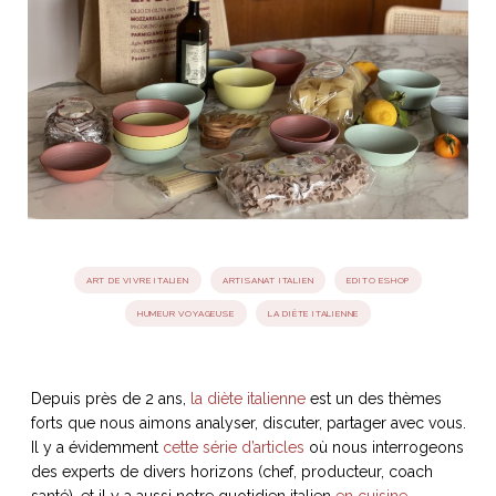
idéos
SANAT
AGE ITALIEN
LE DÉCOR ITALIEN
SUBLIME !
 DEMAIN
NCONTRER
LIRE
OYAGER
YSELF AND I
WEBSERIE
 ET FUGUEUSES
 journal
Dolce Follia
ian
joie de vivre
TALIEN
ARTISANAT ITALIEN
ignages
e bord
LIRE
IEW, Lucia
Les cuirs de
outils
ART DE VIVRE ITALIEN
ARTISANAT ITALIEN
EDITO ESHOP
Toscane
HUMEUR VOYAGEUSE
LA DIÈTE ITALIENNE
Depuis près de 2 ans,
la diète italienne
est un des thèmes
forts que nous aimons analyser, discuter, partager avec vous.
Il y a évidemment
cette série d’articles
où nous interrogeons
des experts de divers horizons (chef, producteur, coach
santé), et il y a aussi notre quotidien italien
en cuisine
.