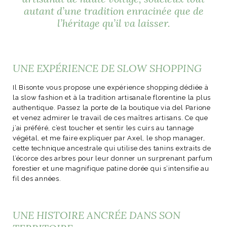
autant d’une tradition enracinée que de
l’héritage qu’il va laisser.
NOS ARTICLES ART ET DESIGN
rasse
Burano, la palette
UNE EXPÉRIENCE DE SLOW SHOPPING
mne
de tous les
Il Bisonte vous propose une expérience shopping dédiée à
superlatifs
la slow fashion et à la tradition artisanale florentine la plus
authentique. Passez la porte de la boutique via del Parione
et venez admirer le travail de ces maîtres artisans. Ce que
j’ai préféré, c’est toucher et sentir les cuirs au tannage
végétal, et me faire expliquer par Axel, le shop manager,
cette technique ancestrale qui utilise des tanins extraits de
l’écorce des arbres pour leur donner un surprenant parfum
forestier et une magnifique patine dorée qui s’intensifie au
fil des années.
UNE HISTOIRE ANCRÉE DANS SON