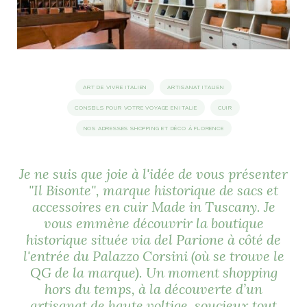
idéos
SANAT
AGE ITALIEN
LE DÉCOR ITALIEN
SUBLIME !
 DEMAIN
ART DE VIVRE ITALIEN
ARTISANAT ITALIEN
NCONTRER
LIRE
OYAGER
CONSEILS POUR VOTRE VOYAGE EN ITALIE
CUIR
YSELF AND I
WEBSERIE
NOS ADRESSES SHOPPING ET DÉCO À FLORENCE
 ET FUGUEUSES
 journal
Dolce Follia
ian
joie de vivre
TALIEN
ARTISANAT ITALIEN
ignages
e bord
LIRE
IEW, Lucia
Les cuirs de
Je ne suis que joie à l'idée de vous présenter
outils
Toscane
"Il Bisonte", marque historique de sacs et
accessoires en cuir Made in Tuscany. Je
vous emmène découvrir la boutique
historique située via del Parione à côté de
l'entrée du Palazzo Corsini (où se trouve le
QG de la marque). Un moment shopping
hors du temps, à la découverte d’un
artisanat de haute voltige, soucieux tout