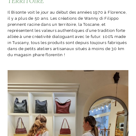
TERRITOIRE
ART DE VIVRE ITALIEN
on du
Notre palette
Il Bisonte voit le jour au début des années 1970 à Florence,
il y a plus de 50 ans. Les créations de Wanny di Filippo
marbré
Virtuosa Venezia
prennent racine dans un territoire, la Toscane, et
représentent les valeurs authentiques d’une tradition forte
alliée à une créativité dialoguant avec le futur. 100% made
in Tuscany, tous les produits sont depuis toujours fabriqués
dans de petits ateliers artisanaux situés à moins de 30 km
du magasin phare florentin !
S ART ET DESIGN
Florentine