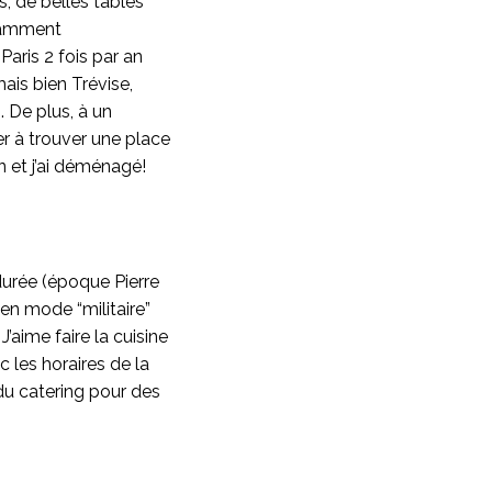
s, de belles tables
otamment
Paris 2 fois par an
mais bien Trévise,
. De plus, à un
r à trouver une place
on et j’ai déménagé!
durée (époque Pierre
 en mode “militaire”
aime faire la cuisine
c les horaires de la
 du catering pour des