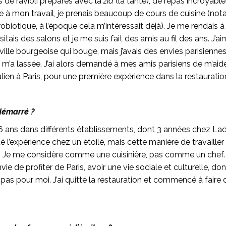
rs de ravioli préparés avec la
zia
(la tante), de repas incroyable
le à mon travail, je prenais beaucoup de cours de cuisine (n
biotique, à l’époque cela m’intéressait déjà). Je me rendais à 
isitais des salons et je me suis fait des amis au fil des ans. J’ai
 ville bourgeoise qui bouge, mais j’avais des envies parisiennes
’a lassée. J’ai alors demandé à mes amis parisiens de m’aide
alien à Paris, pour une première expérience dans la restaurati
démarré ?
t 6 ans dans différents établissements, dont 3 années chez La
té l’expérience chez un étoilé, mais cette manière de travailler
 Je me considère comme une cuisinière, pas comme un chef. J’
vie de profiter de Paris, avoir une vie sociale et culturelle, don
t pas pour moi. J’ai quitté la restauration et commencé à faire