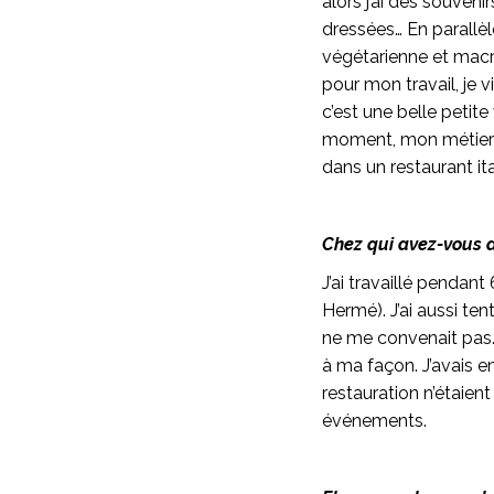
alors j’ai des souveni
dressées… En parallè
végétarienne et macro
pour mon travail, je v
c’est une belle petite
moment, mon métier m
dans un restaurant it
Chez qui avez-vous 
J’ai travaillé pendan
Hermé). J’ai aussi ten
ne me convenait pas.
à ma façon. J’avais en
restauration n’étaien
événements.