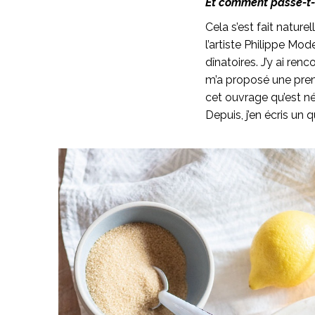
Et comment passe-t-o
Cela s’est fait nature
l’artiste Philippe Mod
dînatoires. J’y ai re
m’a proposé une premiè
cet ouvrage qu’est née
Depuis, j’en écris un