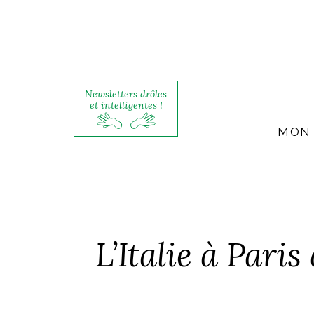
Newsletters drôles
et intelligentes !
MON 
L’Italie à Pari