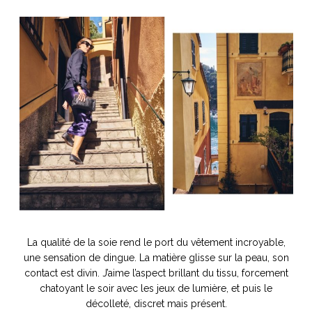
NOS ARTICLES ART ET DESIGN
rasse
Burano, la palette
mne
de tous les
superlatifs
La qualité de la soie rend le port du vêtement incroyable,
une sensation de dingue. La matière glisse sur la peau, son
contact est divin. J’aime l’aspect brillant du tissu, forcement
chatoyant le soir avec les jeux de lumière, et puis le
décolleté, discret mais présent.