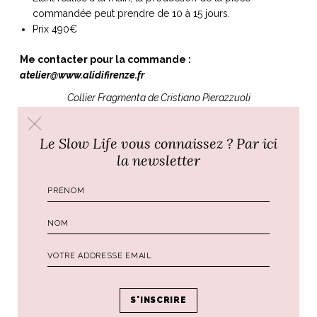
commandée peut prendre de 10 à 15 jours.
Prix 490€
Me contacter pour la commande :
atelier@www.alidifirenze.fr
Collier Fragmenta de Cristiano Pierazzuoli
Je porte deux colliers
Fragmenta signés Cristiano
Pierazzuoli.
Plaque d’or 18 carats incisée. Chaque collier est
Le Slow Life vous connaissez ? Par ici
totalement unique et représente une fresque del Grottesco
la newsletter
Fiorentino. 2 longueurs de chaine au choix, 2 couleurs de
chaîne au choix. Fabriqué à la main à Florence par un artisan
de l’Oltrarno.
Prix 350€
Acheter