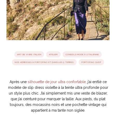
idéos
SANAT
AGE ITALIEN
LE DÉCOR ITALIEN
SUBLIME !
 DEMAIN
NCONTRER
LIRE
OYAGER
YSELF AND I
WEBSERIE
 ET FUGUEUSES
 journal
Dolce Follia
ian
joie de vivre
ART DE VIVRE ITALIEN
ATELIER
CONSEILS MODE À L'ITALIENNE
TALIEN
ARTISANAT ITALIEN
ignages
e bord
LIRE
IEW, Lucia
Les cuirs de
NOS ADRESSES À PORTOFINO ET DANS LES 5 TERRES
PORTOFINO SHOP
outils
Toscane
Après une
silhouette de jour ultra confortable
, j’ai enfilé ce
modèle de slip dress violette à la teinte ultra profonde pour
un style plus chic. J’ai simplement mis une veste de blazer,
que j’ai ceinturé pour marquer la taille. Aux pieds, du plat
toujours, des mocassins noirs et une pochette vintage qui
appartient à ma tante non siglée.