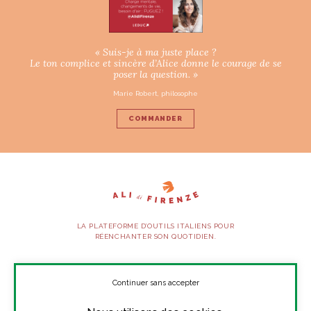
« Suis-je à ma juste place ?
Le ton complice et sincère d’Alice donne le courage de se
poser la question. »
Marie Robert, philosophe
COMMANDER
LA PLATEFORME D’OUTILS ITALIENS POUR
RÉENCHANTER SON QUOTIDIEN.
SUIVEZ-NOUS
Continuer sans accepter