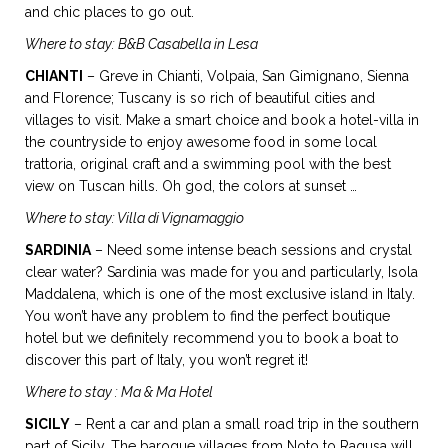
and chic places to go out.
Where to stay: B&B Casabella in Lesa
CHIANTI
– Greve in Chianti, Volpaia, San Gimignano, Sienna
and Florence; Tuscany is so rich of beautiful cities and
villages to visit. Make a smart choice and book a hotel-villa in
the countryside to enjoy awesome food in some local
trattoria, original craft and a swimming pool with the best
view on Tuscan hills. Oh god, the colors at sunset …
Where to stay: Villa di Vignamaggio
SARDINIA
– Need some intense beach sessions and crystal
clear water? Sardinia was made for you and particularly, Isola
Maddalena, which is one of the most exclusive island in Italy.
You won’t have any problem to find the perfect boutique
hotel but we definitely recommend you to book a boat to
discover this part of Italy, you won’t regret it!
Where to stay : Ma & Ma Hotel
SICILY
– Rent a car and plan a small road trip in the southern
part of Sicily. The baroque villages from Noto to Ragusa will