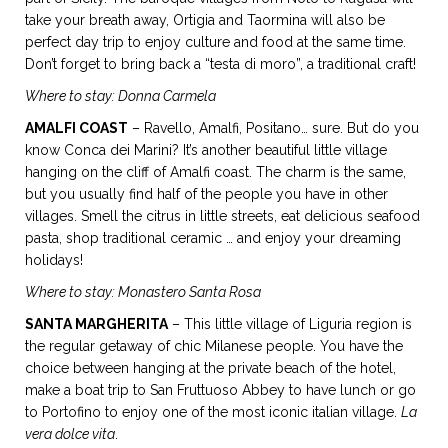
take your breath away, Ortigia and Taormina will also be
perfect day trip to enjoy culture and food at the same time.
Don’t forget to bring back a “testa di moro”, a traditional craft!
Where to stay: Donna Carmela
AMALFI COAST
– Ravello, Amalfi, Positano… sure. But do you
know Conca dei Marini? It’s another beautiful little village
hanging on the cliff of Amalfi coast. The charm is the same,
but you usually find half of the people you have in other
villages. Smell the citrus in little streets, eat delicious seafood
pasta, shop traditional ceramic … and enjoy your dreaming
holidays!
Where to stay: Monastero Santa Rosa
SANTA MARGHERITA
– This little village of Liguria region is
the regular getaway of chic Milanese people. You have the
choice between hanging at the private beach of the hotel,
make a boat trip to San Fruttuoso Abbey to have lunch or go
to Portofino to enjoy one of the most iconic italian village.
La
vera dolce vita
.