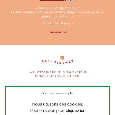
« Suis-je à ma juste place ?
Le ton complice et sincère d’Alice donne le courage de se
poser la question. »
Marie Robert, philosophe
COMMANDER
LA PLATEFORME D’OUTILS ITALIENS POUR
RÉENCHANTER SON QUOTIDIEN.
SUIVEZ-NOUS
Continuer sans accepter
Nous utilisons des cookies.
À PROPOS
Pour en savoir plus,
cliquez ici
.