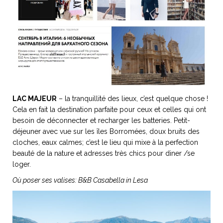
ART DE VIVRE ITALIEN
on du
Notre palette
marbré
Virtuosa Venezia
LAC MAJEUR
– la tranquillité des lieux, c’est quelque chose !
Cela en fait la destination parfaite pour ceux et celles qui ont
besoin de déconnecter et recharger les batteries. Petit-
déjeuner avec vue sur les îles Borromées, doux bruits des
cloches, eaux calmes; c’est le lieu qui mixe à la perfection
beauté de la nature et adresses très chics pour diner /se
loger.
S ART ET DESIGN
Où poser ses valises: B&B Casabella in Lesa
Florentine