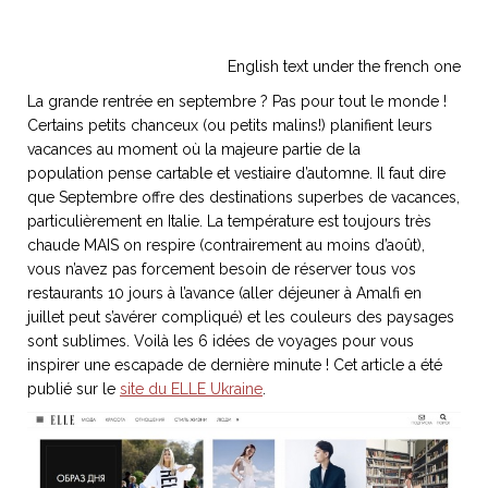
English text under the french one
La grande rentrée en septembre ? Pas pour tout le monde !
NOS ARTICLES ART ET DESIGN
Certains petits chanceux (ou petits malins!) planifient leurs
rasse
Burano, la palette
vacances au moment où la majeure partie de la
mne
de tous les
population pense cartable et vestiaire d’automne. Il faut dire
superlatifs
que Septembre offre des destinations superbes de vacances,
particulièrement en Italie. La température est toujours très
chaude MAIS on respire (contrairement au moins d’août),
vous n’avez pas forcement besoin de réserver tous vos
restaurants 10 jours à l’avance (aller déjeuner à Amalfi en
juillet peut s’avérer compliqué) et les couleurs des paysages
sont sublimes. Voilà les 6 idées de voyages pour vous
inspirer une escapade de dernière minute ! Cet article a été
publié sur le
site du ELLE Ukraine
.