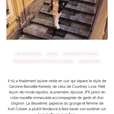
idéos
SANAT
AGE ITALIEN
LE DÉCOR ITALIEN
SUBLIME !
 DEMAIN
NCONTRER
LIRE
OYAGER
YSELF AND I
WEBSERIE
 ET FUGUEUSES
 journal
Dolce Follia
ian
joie de vivre
ART DE VIVRE ITALIEN
ATELIER
CONSEILS MODE À L'ITALIENNE
TALIEN
ARTISANAT ITALIEN
ignages
e bord
LIRE
IEW, Lucia
Les cuirs de
NOS ADRESSES À PORTOFINO ET DANS LES 5 TERRES
PORTOFINO SHOP
outils
Toscane
Il n’y a finalement qu’une veste en cuir qui sépare le style de
Caroline Bessette Kenedy de celui de Courtney Love. Petit
leçon de mode rapidos, la première, épouse JFK junior en
robe nuisette immaculée accompagnée de gants et d’un
chignon. La deuxième, papesse du grunge et femme de
Kurt Cobain, a plutôt tendance à faire baver son eyeliner sur