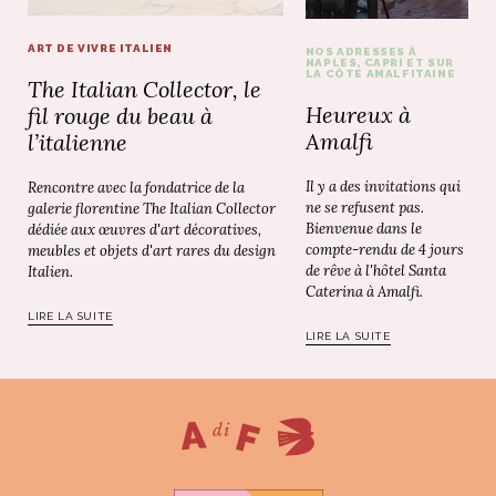
ART DE VIVRE ITALIEN
NOS ADRESSES À
NAPLES, CAPRI ET SUR
LA CÔTE AMALFITAINE
The Italian Collector, le
Heureux à
fil rouge du beau à
Amalfi
l’italienne
Il y a des invitations qui
Rencontre avec la fondatrice de la
ne se refusent pas.
galerie florentine The Italian Collector
Bienvenue dans le
dédiée aux œuvres d'art décoratives,
compte-rendu de 4 jours
meubles et objets d'art rares du design
de rêve à l'hôtel Santa
Italien.
Caterina à Amalfi.
LIRE LA SUITE
LIRE LA SUITE