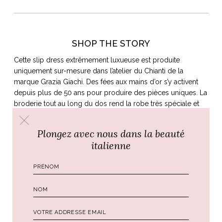
SHOP THE STORY
Cette slip dress extrêmement luxueuse est produite
uniquement sur-mesure dans l’atelier du Chianti de la
marque Grazia Giachi. Des fées aux mains d’or s’y activent
depuis plus de 50 ans pour produire des pièces uniques. La
broderie tout au long du dos rend la robe très spéciale et
peut être adaptée pour une robe de mariée intemporelle.
Me contacter pour la commande
Plongez avec nous dans la beauté
:
atelier@www.alidifirenze.fr
italienne
Collier Fragmenta de Cristiano Pierazzuoli
Je porte deux colliers
Fragmenta signés Cristiano
Pierazzuoli.
Plaque d’or 18 carats incisée. Chaque collier est
totalement unique et représente une fresque del Grottesco
Fiorentino. 2 longueurs de chaine au choix, 2 couleurs de
chaîne au choix. Fabriqué à la main à Florence par un artisan