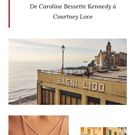
ART DE VIVRE ITALIEN
De Caroline Bessette Kennedy à
on du
Notre palette
Courtney Love
marbré
Virtuosa Venezia
S ART ET DESIGN
Florentine