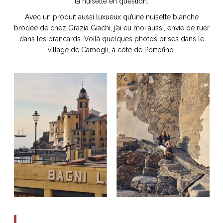
la nuisette en question.
Avec un produit aussi luxueux qu’une nuisette blanche
brodée de chez Grazia Giachi, j’ai eu moi aussi, envie de ruer
dans les brancards. Voilà quelques photos prises dans le
village de Camogli, à côté de Portofino.
NOS ARTICLES ART ET DESIGN
rasse
Burano, la palette
mne
de tous les
superlatifs