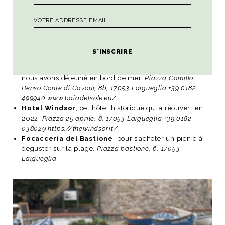
Osteria del Bosco
, le 2e restaurant conseillé par notre
serveuse à Noli !
Località Manie bosco 7, 17024 Finale
ligure +39 019698197
www.osteriadelbosco.it/
Rotondo Pani e Granin,
la boulangerie où nous avons
pris notre petit-déjeuner
Piazza Giuseppe Ronco, 1, 17026
Noli +39 019748827
Da Tino e Marco (Baia del Sole)
, le restaurant où
nous avons déjeuné en bord de mer.
Piazza Camillo
Benso Conte di Cavour, 8b, 17053 Laigueglia +39 0182
499940
www.baiadelsole.eu/
Hotel Windsor
, cet hôtel historique qui a réouvert en
2022.
Piazza 25 aprile, 8, 17053 Laigueglia +39 0182
038029
https://thewindsor.it/
Focacceria del Bastione
, pour s’acheter un picnic à
déguster sur la plage.
Piazza bastione, 6, 17053
Laigueglia