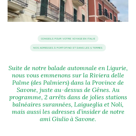
idéos
SANAT
AGE ITALIEN
LE DÉCOR ITALIEN
SUBLIME !
 DEMAIN
CONSEILS POUR VOTRE VOYAGE EN ITALIE
NCONTRER
LIRE
OYAGER
NOS ADRESSES À PORTOFINO ET DANS LES 5 TERRES
YSELF AND I
WEBSERIE
 ET FUGUEUSES
 journal
Dolce Follia
ian
joie de vivre
TALIEN
ARTISANAT ITALIEN
ignages
e bord
Suite de notre balade automnale en Ligurie,
LIRE
IEW, Lucia
Les cuirs de
nous vous emmenons sur la Riviera delle
outils
Toscane
Palme (des Palmiers) dans la Province de
Savone, juste au-dessus de Gênes. Au
programme, 2 arrêts dans de jolies stations
balnéaires surannées, Laigueglia et Noli,
mais aussi les adresses d’insider de notre
ami Giulio à Savone.