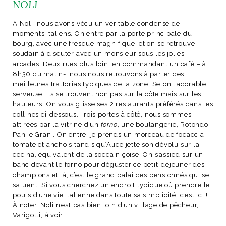
NOLI
A Noli, nous avons vécu un véritable condensé de
moments italiens. On entre par la porte principale du
bourg, avec une fresque magnifique, et on se retrouve
NOS ARTICLES ART ET DESIGN
soudain à discuter avec un monsieur sous les jolies
arcades. Deux rues plus loin, en commandant un café – à
rasse
Burano, la palette
8h30 du matin-, nous nous retrouvons à parler des
mne
de tous les
meilleures trattorias typiques de la zone. Selon l’adorable
superlatifs
serveuse, ils se trouvent non pas sur la côte mais sur les
hauteurs. On vous glisse ses 2 restaurants préférés dans les
collines ci-dessous. Trois portes à côté, nous sommes
attirées par la vitrine d’un
forno
, une boulangerie, Rotondo
Pani e Grani. On entre, je prends un morceau de focaccia
tomate et anchois tandis qu’Alice jette son dévolu sur la
cecina, équivalent de la socca niçoise. On s’assied sur un
banc devant le forno pour déguster ce petit-déjeuner des
champions et là, c’est le grand balai des pensionnés qui se
saluent. Si vous cherchez un endroit typique où prendre le
pouls d’une vie italienne dans toute sa simplicité, c’est ici !
À noter, Noli n’est pas bien loin d’un village de pêcheur,
Varigotti, à voir !