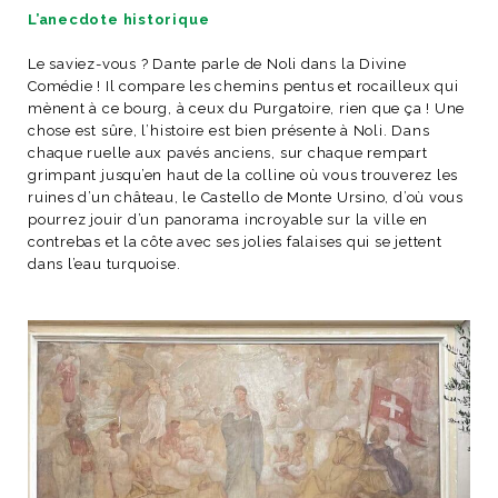
ART DE VIVRE ITALIEN
L’anecdote historique
on du
Notre palette
Le saviez-vous ? Dante parle de Noli dans la Divine
marbré
Virtuosa Venezia
Comédie ! Il compare les chemins pentus et rocailleux qui
mènent à ce bourg, à ceux du Purgatoire, rien que ça ! Une
chose est sûre, l’histoire est bien présente à Noli. Dans
chaque ruelle aux pavés anciens, sur chaque rempart
grimpant jusqu’en haut de la colline où vous trouverez les
ruines d’un château, le Castello de Monte Ursino, d’où vous
pourrez jouir d’un panorama incroyable sur la ville en
contrebas et la côte avec ses jolies falaises qui se jettent
dans l’eau turquoise.
S ART ET DESIGN
Florentine