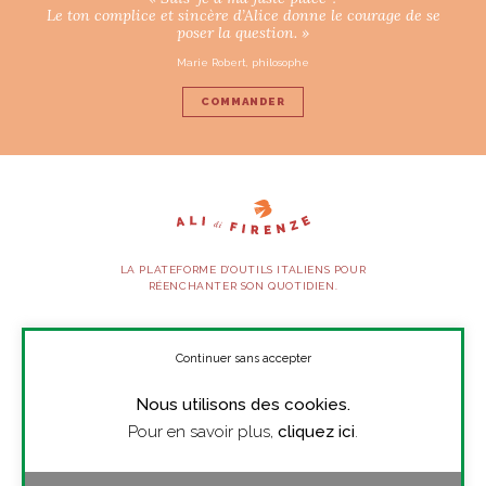
Le ton complice et sincère d’Alice donne le courage de se
poser la question. »
Marie Robert, philosophe
COMMANDER
LA PLATEFORME D’OUTILS ITALIENS POUR
RÉENCHANTER SON QUOTIDIEN.
SUIVEZ-NOUS
Continuer sans accepter
Nous utilisons des cookies.
À PROPOS
Pour en savoir plus,
cliquez ici
.
PRESSE