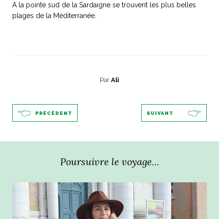
A la pointe sud de la Sardaigne se trouvent les plus belles
plages de la Méditerranée.
NOS ARTICLES ART ET DESIGN
rasse
Burano, la palette
mne
de tous les
Par
Ali
superlatifs
PRÉCÉDENT
SUIVANT
Poursuivre le voyage...