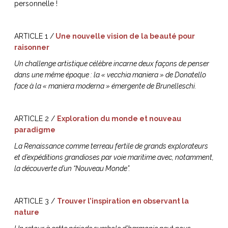
personnelle !
ART DE VIVRE ITALIEN
on du
Notre palette
marbré
Virtuosa Venezia
ARTICLE 1 /
Une nouvelle vision de la beauté pour
raisonner
Un challenge artistique célèbre incarne deux façons de penser
dans une même époque : la « vecchia maniera » de Donatello
face à la « maniera moderna » émergente de Brunelleschi.
ARTICLE 2 /
Exploration du monde et nouveau
paradigme
La Renaissance comme terreau fertile de grands explorateurs
et d’expéditions grandioses par voie maritime avec, notamment,
la découverte d’un “Nouveau Monde”.
S ART ET DESIGN
Florentine
ARTICLE 3 /
Trouver l’inspiration en observant la
nature