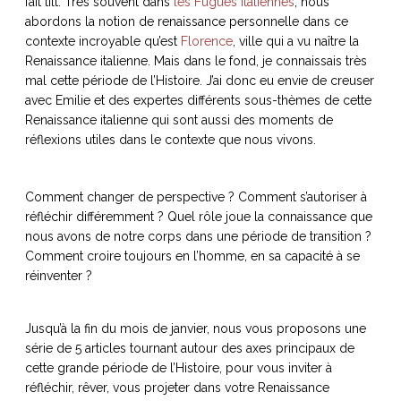
fait tilt. Très souvent dans
les Fugues italiennes
, nous
abordons la notion de renaissance personnelle dans ce
contexte incroyable qu’est
Florence
, ville qui a vu naître la
Renaissance italienne. Mais dans le fond, je connaissais très
mal cette période de l’Histoire. J’ai donc eu envie de creuser
NOS ARTICLES ART ET DESIGN
avec Emilie et des expertes différents sous-thèmes de cette
rasse
Burano, la palette
Renaissance italienne qui sont aussi des moments de
mne
de tous les
réflexions utiles dans le contexte que nous vivons.
superlatifs
Comment changer de perspective ? Comment s’autoriser à
réfléchir différemment ? Quel rôle joue la connaissance que
nous avons de notre corps dans une période de transition ?
Comment croire toujours en l’homme, en sa capacité à se
réinventer ?
Jusqu’à la fin du mois de janvier, nous vous proposons une
série de 5 articles tournant autour des axes principaux de
cette grande période de l’Histoire, pour vous inviter à
réfléchir, rêver, vous projeter dans votre Renaissance