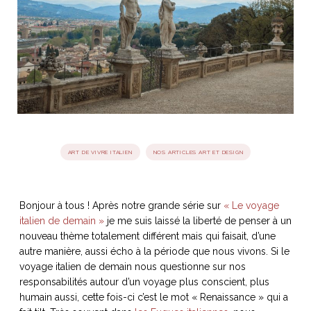
idéos
SANAT
AGE ITALIEN
LE DÉCOR ITALIEN
SUBLIME !
 DEMAIN
NCONTRER
LIRE
OYAGER
YSELF AND I
WEBSERIE
 ET FUGUEUSES
 journal
Dolce Follia
ian
joie de vivre
TALIEN
ARTISANAT ITALIEN
ignages
e bord
ART DE VIVRE ITALIEN
NOS ARTICLES ART ET DESIGN
LIRE
IEW, Lucia
Les cuirs de
outils
Toscane
Bonjour à tous ! Après notre grande série sur
« Le voyage
italien de demain »
je me suis laissé la liberté de penser à un
nouveau thème totalement différent mais qui faisait, d’une
autre manière, aussi écho à la période que nous vivons. Si le
voyage italien de demain nous questionne sur nos
responsabilités autour d’un voyage plus conscient, plus
humain aussi, cette fois-ci c’est le mot « Renaissance » qui a