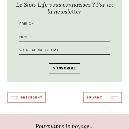
A presto
pour le premier article de cette série !
Le Slow Life vous connaissez ? Par ici
la newsletter
Baci,
Alice
Par
Ali
PRÉCÉDENT
SUIVANT
Poursuivre le voyage...