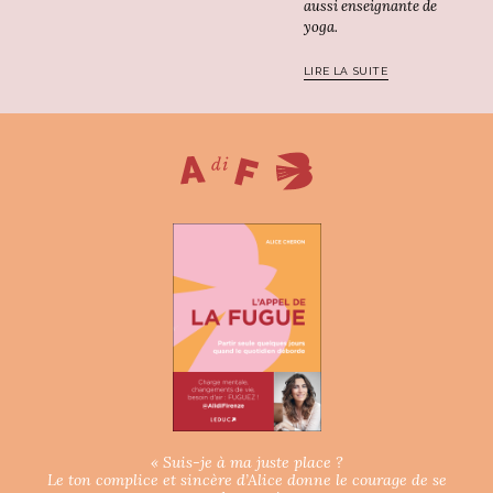
aussi enseignante de
yoga.
LIRE LA SUITE
« Suis-je à ma juste place ?
Le ton complice et sincère d’Alice donne le courage de se