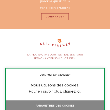
poser la question. »
Marie Robert, philosophe
COMMANDER
LA PLATEFORME D’OUTILS ITALIENS POUR
RÉENCHANTER SON QUOTIDIEN.
SUIVEZ-NOUS
Continuer sans accepter
Nous utilisons des cookies.
À PROPOS
Pour en savoir plus,
cliquez ici
.
PRESSE
CONTACT
PARAMÈTRES DES COOKIES