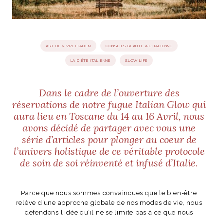
idéos
ART DE VIVRE ITALIEN
CONSEILS BEAUTÉ À L'ITALIENNE
SANAT
AGE ITALIEN
LE DÉCOR ITALIEN
SUBLIME !
 DEMAIN
LA DIÈTE ITALIENNE
SLOW LIFE
NCONTRER
LIRE
OYAGER
YSELF AND I
WEBSERIE
Dans le cadre de l’ouverture des
 ET FUGUEUSES
 journal
Dolce Follia
ian
joie de vivre
réservations de notre fugue Italian Glow qui
TALIEN
ARTISANAT ITALIEN
ignages
e bord
LIRE
aura lieu en Toscane du 14 au 16 Avril, nous
IEW, Lucia
Les cuirs de
outils
avons décidé de partager avec vous une
Toscane
série d’articles pour plonger au coeur de
l’univers holistique de ce véritable protocole
de soin de soi réinventé et infusé d’Italie.
Parce que nous sommes convaincues que le
bien-être
relève d’une approche globale de nos modes de vie,
nous
défendons l’idée qu’il ne se limite pas à ce que nous