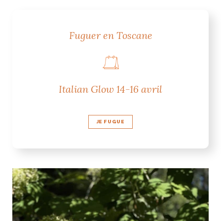
ART DE VIVRE ITALIEN
on du
Notre palette
marbré
Virtuosa Venezia
Fuguer en Toscane
Italian Glow 14-16 avril
JE FUGUE
S ART ET DESIGN
Florentine