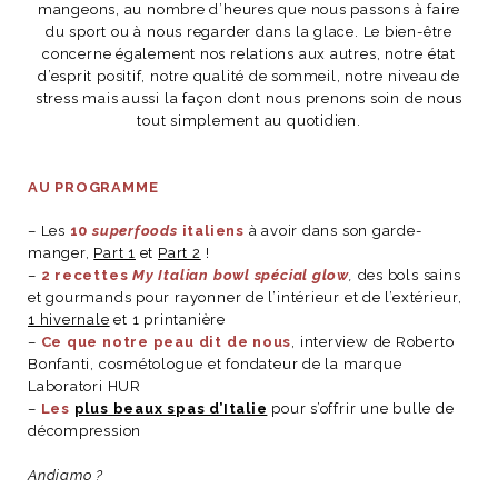
mangeons, au nombre d’heures que nous passons à faire
du sport
ou à nous regarder dans la glace.
Le bien-être
concerne également nos relations aux autres, notre état
d’esprit positif, notre qualité de sommeil, notre niveau de
stress mais aussi la façon dont nous prenons soin de nous
NOS ARTICLES ART ET DESIGN
tout simplement au quotidien.
rasse
Burano, la palette
mne
de tous les
AU PROGRAMME
superlatifs
– Les
10
superfoods
italiens
à avoir dans son garde-
manger,
Part 1
et
Part 2
!
–
2 recettes
My Italian bowl spécial glow
,
des
bols sains
et gourmands
pour rayonner de l’intérieur et de l’extérieur,
1 hivernale
et 1 printanière
–
Ce que notre peau dit de nous
, interview de
Roberto
Bonfanti
, cosmétologue et fondateur de la marque
Laboratori HUR
–
Les
plus beaux spas d’Italie
pour s’offrir une bulle de
décompression
Andiamo ?