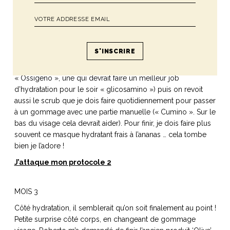
problème semble assez limité aux contours de la bouche et
du nez, ma peau est en tension et montre une ultra
sensibilité, tout en étant « congestionnée » (la peau ne
respire pas assez pour se libérer de toutes les toxines). Bref
on adapte avec 2 crèmes différentes hydratantes (une qui
laisse plus respirer en journée pour les toxines
« Ossigeno », une qui devrait faire un meilleur job
d’hydratation pour le soir « glicosamino ») puis on revoit
aussi le scrub que je dois faire quotidiennement pour passer
à un gommage avec une partie manuelle (« Cumino ». Sur le
bas du visage cela devrait aider). Pour finir, je dois faire plus
souvent ce masque hydratant frais à l’ananas … cela tombe
bien je l’adore !
J’attaque mon protocole 2
MOIS 3
Côté hydratation, il semblerait qu’on soit finalement au point !
Petite surprise côté corps, en changeant de gommage