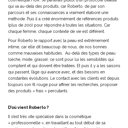
qui va au-delà des produits, car Roberto, de par son
parcours et ses connaissances a vraiment élaboré une
méthode. Puis il a créé énormément de références produits
(plus de 200) pour répondre à toutes les situations. Car
NOS ARTICLES ART ET DESIGN
chaque femme, chaque contexte de vie est différent.
rasse
Burano, la palette
Pour Roberto le rapport avec la peau est extrêmement
mne
de tous les
intime, car elle dit beaucoup de nous, de nos bonnes
superlatifs
comme mauvaises habitudes. Au-delà des types de peau
(sèche, mixte, grasse), ce sont pour lui les sensibilités qui
comptent et qui doivent être traitées. Et puis il y a les saisons
qui passent, l’âge qui avance avec, et des besoins en
constantes évolutions. Le contact avec les clients est depuis
toujours son fil rouge pour affiner les recherches, proposer
des produits « frais » percutants.
D’où vient Roberto ?
Il s’est très vite spécialisé dans la cosmétique
« professionnelle », en travaillant au tout début de sa