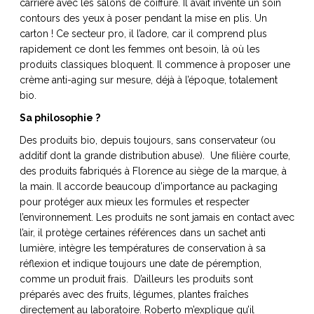
carrière avec les salons de coiffure. Il avait inventé un soin
ART DE VIVRE ITALIEN
contours des yeux à poser pendant la mise en plis. Un
on du
Notre palette
carton ! Ce secteur pro, il l’adore, car il comprend plus
marbré
Virtuosa Venezia
rapidement ce dont les femmes ont besoin, là où les
produits classiques bloquent. Il commence à proposer une
crème anti-aging sur mesure, déjà à l’époque, totalement
bio.
Sa philosophie ?
Des produits bio, depuis toujours, sans conservateur (ou
additif dont la grande distribution abuse). Une filière courte,
des produits fabriqués à Florence au siège de la marque, à
la main. Il accorde beaucoup d’importance au packaging
pour protéger aux mieux les formules et respecter
l’environnement. Les produits ne sont jamais en contact avec
l’air, il protège certaines références dans un sachet anti
S ART ET DESIGN
lumière, intègre les températures de conservation à sa
Florentine
réflexion et indique toujours une date de péremption,
comme un produit frais. D’ailleurs les produits sont
préparés avec des fruits, légumes, plantes fraîches
directement au laboratoire. Roberto m’explique qu’il