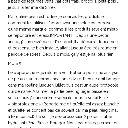
à base de légumes verts (haricots frais, brocolis, petit-pois …
je suis la femme de Shrek).
Ma routine peau est rodée, je connais les produits et
comment les utiliser. J’adore avoir une sélection précise
d’une même marque, comme si les produits savaient mieux
se répondre entre eux.IMPORTANT ! Depuis une petite
année, j’ai un eczéma sur l’œil droit. Il a démarré doucement
et c’est ensuite bien installé, allant jusqu’à être très rouge en
période de stress. Depuis 2 mois, ça y est je n’ai plus rien !
MOIS 5
L’été approche et je retourne voir Roberto pour une analyse
de peau et un recommandation estivale. Rien ne doit bouger
dans ma routine jusqu’en juillet puis c’est un autre protocole
qui démarre. À la mer, la partie peeling léger passe en
soirée, puis j’ai une crème spéciale pour le soleil Elix +
« bioprotezione » (Roberto me dit qu’elle est assez blanche
et qu’elle ne contient pas de solvant car ma peau réagit mal
à leur contact). Le soir, je devrai associer 2 produits uber
hydratant (Pera Plus et Borago). Nous parlons également du