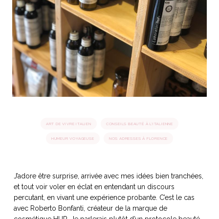
idéos
SANAT
AGE ITALIEN
LE DÉCOR ITALIEN
SUBLIME !
 DEMAIN
NCONTRER
LIRE
OYAGER
YSELF AND I
WEBSERIE
 ET FUGUEUSES
 journal
Dolce Follia
ian
joie de vivre
TALIEN
ARTISANAT ITALIEN
ignages
e bord
LIRE
IEW, Lucia
Les cuirs de
outils
ART DE VIVRE ITALIEN
CONSEILS BEAUTÉ À L'ITALIENNE
Toscane
HUMEUR VOYAGEUSE
NOS ADRESSES À FLORENCE
J’adore être surprise, arrivée avec mes idées bien tranchées,
et tout voir voler en éclat en entendant un discours
percutant, en vivant une expérience probante. C’est le cas
avec Roberto Bonfanti, créateur de la marque de
cosmétique HUR. Je parlerais plutôt d’un protocole beauté