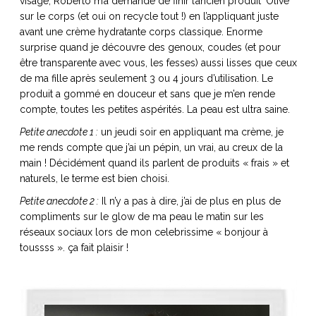
visage, Roberto m’a demandé de finir l’ancien produit ‘Olive’
sur le corps (et oui on recycle tout !) en l’appliquant juste
avant une crème hydratante corps classique. Enorme
surprise quand je découvre des genoux, coudes (et pour
être transparente avec vous, les fesses) aussi lisses que ceux
de ma fille après seulement 3 ou 4 jours d’utilisation. Le
produit a gommé en douceur et sans que je m’en rende
compte, toutes les petites aspérités. La peau est ultra saine.
Petite anecdote 1 :
un jeudi soir en appliquant ma crème, je
me rends compte que j’ai un pépin, un vrai, au creux de la
main ! Décidément quand ils parlent de produits « frais » et
naturels, le terme est bien choisi.
Petite anecdote 2 :
Il n’y a pas à dire, j’ai de plus en plus de
compliments sur le glow de ma peau le matin sur les
réseaux sociaux lors de mon celebrissime « bonjour à
toussss ». ça fait plaisir !