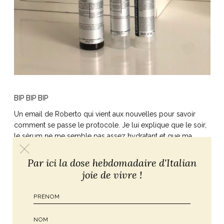
BIP BIP BIP
Un email de Roberto qui vient aux nouvelles pour savoir
comment se passe le protocole. Je lui explique que le soir,
le sérum ne me semble pas assez hydratant et que ma
crème au lait d’âne a un léger grain. Il m’explique que les
produits étant faits main et « frais » cela arrive, et nous fixons
Par ici la dose hebdomadaire d'Italian
un nouveau rendez-vous.
joie de vivre !
MOIS 2
Mon rendez-vous révèle que ma peau est encore plus
sensible que prévu, notamment car je reviens du ski et
Roberto constate les dégâts du choc thermique ! Le