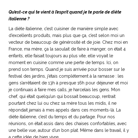
Qu’est-ce qui te vient à l’esprit quand je te parle de diète
italienne ?
La diète italienne, c’est cuisiner de manière simple avec
d’excellents produits, mais plus que ça, c’est selon moi un
vecteur de beaucoup de générosité et de joie. Chez moi en
France, ma mère, ça la saoulait de faire à manger, on était 4
enfants, elle faisait toujours au plus vite, elle voyait le
moment en cuisine comme une perte de temps. Ici, on
prend son temps. Quand je suis arrivée pour bosser sur le
festival des jardins, j’étais complètement à la ramasse : les
gens s’arrêtaient de 13h à presque 16h pour déjeuner et moi
je continuais à faire mes calls, je harcelais les gens. Mon
chef, qui était quelqu’un qui bossait beaucoup, rentrait
pourtant chez lui ou chez sa mère tous les midis, il ne
répondait jamais à mes appels dans ces moments-là. La
diète italienne, c’est du temps et du partage. Pour nos
réunions, on était assis dans des chaises confortables, avec
une belle vue, autour d’un bon plat. Même dans le travail, il y
a cette idée de bien vivre.