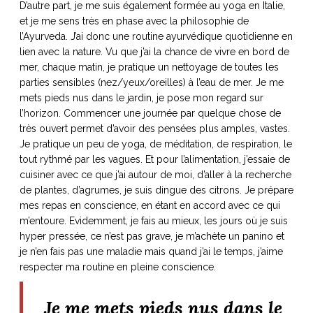
D’autre part, je me suis également formée au yoga en Italie,
et je me sens très en phase avec la philosophie de
l’Ayurveda. J’ai donc une routine ayurvédique quotidienne en
lien avec la nature. Vu que j’ai la chance de vivre en bord de
mer, chaque matin, je pratique un nettoyage de toutes les
parties sensibles (nez/yeux/oreilles) à l’eau de mer. Je me
mets pieds nus dans le jardin, je pose mon regard sur
l’horizon. Commencer une journée par quelque chose de
très ouvert permet d’avoir des pensées plus amples, vastes.
Je pratique un peu de yoga, de méditation, de respiration, le
tout rythmé par les vagues. Et pour l’alimentation, j’essaie de
cuisiner avec ce que j’ai autour de moi, d’aller à la recherche
de plantes, d’agrumes, je suis dingue des citrons. Je prépare
mes repas en conscience, en étant en accord avec ce qui
m’entoure. Evidemment, je fais au mieux, les jours où je suis
hyper pressée, ce n’est pas grave, je m’achète un panino et
je n’en fais pas une maladie mais quand j’ai le temps, j’aime
respecter ma routine en pleine conscience.
Je me mets pieds nus dans le