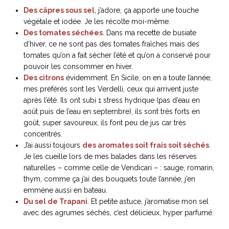
Des câpres sous sel
, j’adore, ça apporte une touche
végétale et iodée. Je les récolte moi-même.
Des tomates séchées
.
Dans ma recette de busiate
d’hiver, ce ne sont pas des tomates fraîches mais des
tomates qu’on a fait sècher l’été et qu’on a conservé pour
pouvoir les consommer en hiver.
Des citrons
évidemment. En Sicile, on en a toute l’année,
mes préférés sont les Verdelli, ceux qui arrivent juste
après l’été. Ils ont subi 1 stress hydrique (pas d’eau en
août puis de l’eau en septembre), ils sont très forts en
goût, super savoureux, ils font peu de jus car très
concentrés.
J’ai aussi toujours
des aromates soit frais soit séchés
.
Je les cueille lors de mes balades dans les réserves
naturelles – comme celle de Vendicari – : sauge, romarin,
thym, comme ça j’ai des bouquets toute l’année, j’en
emmène aussi en bateau.
Du sel de Trapani
. Et petite astuce, j’aromatise mon sel
avec des agrumes séchés, c’est délicieux, hyper parfumé.