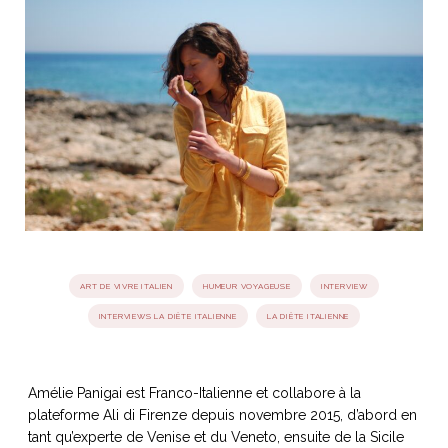
idéos
SANAT
AGE ITALIEN
LE DÉCOR ITALIEN
SUBLIME !
 DEMAIN
NCONTRER
LIRE
OYAGER
YSELF AND I
WEBSERIE
 ET FUGUEUSES
 journal
Dolce Follia
ian
joie de vivre
TALIEN
ARTISANAT ITALIEN
ignages
e bord
LIRE
IEW, Lucia
Les cuirs de
outils
Toscane
ART DE VIVRE ITALIEN
HUMEUR VOYAGEUSE
INTERVIEW
INTERVIEWS LA DIÈTE ITALIENNE
LA DIÈTE ITALIENNE
Amélie Panigai est Franco-Italienne et collabore à la
plateforme Ali di Firenze depuis novembre 2015, d’abord en
tant qu’experte de Venise et du Veneto, ensuite de la Sicile