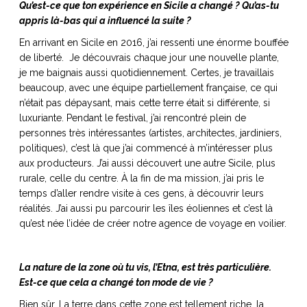
Qu’est-ce que ton expérience en Sicile a changé ? Qu’as-tu
appris là-bas qui a influencé la suite ?
En arrivant en Sicile en 2016, j’ai ressenti une énorme bouffée
de liberté. Je découvrais chaque jour une nouvelle plante,
je me baignais aussi quotidiennement. Certes, je travaillais
beaucoup, avec une équipe partiellement française, ce qui
n’était pas dépaysant, mais cette terre était si différente, si
luxuriante. Pendant le festival, j’ai rencontré plein de
personnes très intéressantes (artistes, architectes, jardiniers,
politiques), c’est là que j’ai commencé à m’intéresser plus
aux producteurs. J’ai aussi découvert une autre Sicile, plus
rurale, celle du centre. À la fin de ma mission, j’ai pris le
temps d’aller rendre visite à ces gens, à découvrir leurs
réalités. J’ai aussi pu parcourir les îles éoliennes et c’est là
qu’est née l’idée de créer notre agence de voyage en voilier.
La nature de la zone où tu vis, l’Etna, est très particulière.
Est-ce que cela a changé ton mode de vie ?
Bien sûr. La terre dans cette zone est tellement riche, la