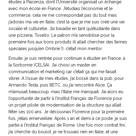
études à Piacenza, dont l’Université organisait un échange
ART DE VIVRE ITALIEN
avec mon école en France. J’étudiais l’économie et le
on du
Notre palette
commerce, cela ne me correspondait pas du tout mais
marbré
Virtuosa Venezia
j’adorais ma vie en Italie, c’est là que je me suis créé une vie
sociale et culturelle. J’ai travaillé en tant qu’étudiante dans
une pizzeria, Tosello. Le patron m’a sensibilisé pour la
première fois aux bons produits (il allait chercher des farines
spéciales jusqu’en Ombrie !), c’était mon mentor.
Ensuite, je suis rentrée pour continuer à étudier en France, à
la Sorbonne (CELSA). J’ai choisi un master en
communication et marketing car c’était ça qui me faisait
vibrer. A l’issue de mes études, j’ai bossé dans la pub, pour
Armando Testa, puis BETC, où j’ai rencontré Alice. Ça
m’amusait beaucoup, mais l’Italie me manquait. J’ai alors eu
l’opportunité de partir à l’Institut Français de Florence pour
un projet pilote de modernisation de la structure qui allait
S ART ET DESIGN
fêter ses 100 ans. Je découvrais Florence pour la première
Florentine
fois, j’étais émerveillée. Après 1 an et demi à ce poste, je suis
partie à l’Institut Français de Rome. Une fois mon contrat fini,
j’ai cherché du boulot, je ne trouvais rien en Italie, et une