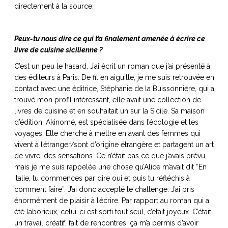
directement à la source.
Peux-tu nous dire ce qui t’a finalement amenée à écrire ce
livre de cuisine sicilienne ?
C’est un peu le hasard. J’ai écrit un roman que j’ai présenté à
des éditeurs à Paris. De fil en aiguille, je me suis retrouvée en
contact avec une éditrice, Stéphanie de la Buissonnière, qui a
trouvé mon profil intéressant, elle avait une collection de
livres de cuisine et en souhaitait un sur la Sicile. Sa maison
d’édition,
Akinomé
, est spécialisée dans l’écologie et les
voyages. Elle cherche à mettre en avant des femmes qui
vivent à l’étranger/sont d’origine étrangère et partagent un art
de vivre, des sensations. Ce n’était pas ce que j’avais prévu,
mais je me suis rappelée une chose qu’Alice m’avait dit “En
Italie, tu commences par dire oui et puis tu réfléchis à
comment faire”. J’ai donc accepté le challenge. J’ai pris
énormément de plaisir à l’écrire. Par rapport au roman qui a
été laborieux, celui-ci est sorti tout seul, c’était joyeux. C’était
un travail créatif, fait de rencontres, ça m’a permis d’avoir