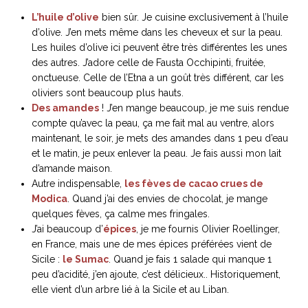
L’huile d’olive
bien sûr. Je cuisine exclusivement à l’huile
d’olive. J’en mets même dans les cheveux et sur la peau.
Les huiles d’olive ici peuvent être très différentes les unes
des autres. J’adore celle de Fausta Occhipinti, fruitée,
onctueuse. Celle de l’Etna a un goût très différent, car les
oliviers sont beaucoup plus hauts.
Des amandes
! J’en mange beaucoup, je me suis rendue
compte qu’avec la peau, ça me fait mal au ventre, alors
maintenant, le soir, je mets des amandes dans 1 peu d’eau
et le matin, je peux enlever la peau. Je fais aussi mon lait
d’amande maison.
Autre indispensable,
les fèves de cacao crues de
Modica
. Quand j’ai des envies de chocolat, je mange
quelques fèves, ça calme mes fringales.
J’ai beaucoup d’
épices
, je me fournis Olivier Roellinger,
en France, mais une de mes épices préférées vient de
Sicile :
le Sumac
. Quand je fais 1 salade qui manque 1
peu d’acidité, j’en ajoute, c’est délicieux.. Historiquement,
elle vient d’un arbre lié à la Sicile et au Liban.