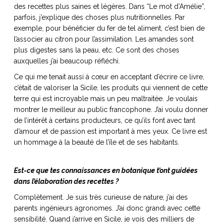
des recettes plus saines et légères. Dans “Le mot d’Amélie”,
parfois, j’explique des choses plus nutritionnelles. Par
exemple, pour bénéficier du fer de tel aliment, c’est bien de
l’associer au citron pour l’assimilation. Les amandes sont
plus digestes sans la peau, etc. Ce sont des choses
auxquelles j’ai beaucoup réfléchi.
Ce qui me tenait aussi à cœur en acceptant d’écrire ce livre,
c’était de valoriser la Sicile, les produits qui viennent de cette
terre qui est incroyable mais un peu maltraitée. Je voulais
montrer le meilleur au public francophone. J’ai voulu donner
de l’intérêt à certains producteurs, ce qu’ils font avec tant
d’amour et de passion est important à mes yeux.
Ce livre est
un hommage à la beauté de l’île et de ses habitants.
Est-ce que tes connaissances en botanique t’ont guidées
dans l’élaboration des recettes ?
Complètement. Je suis très curieuse de nature, j’ai des
parents ingénieurs agronomes. J’ai donc grandi avec cette
sensibilité. Quand j’arrive en Sicile, je vois des milliers de