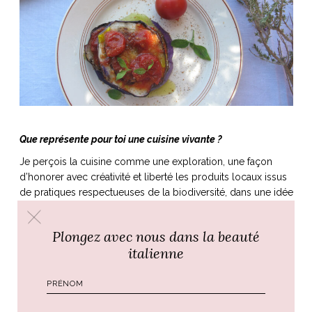
Que représente pour toi une cuisine vivante ?
Je perçois la cuisine comme une exploration, une façon
d’honorer avec créativité et liberté les produits locaux issus
de pratiques respectueuses de la biodiversité, dans une idée
d’accompagnement du vivant en agissant avec et non
contre. Je réalise que beaucoup de souvenirs qui me sont
Plongez avec nous dans la beauté
chers sont ceux liés à la nature et au plaisir que j’ai ressenti
italienne
en découvrant de nouvelles saveurs. J’aime l’idée de
transmettre ces émotions à travers mes recettes sensorielles
qui mêlent mes passions pour l’écologie, les plantes, le
bien-être…