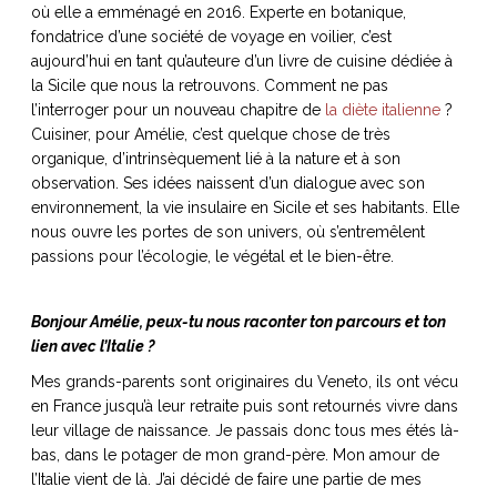
où elle a emménagé en 2016. Experte en botanique,
fondatrice d’une société de voyage en voilier, c’est
aujourd’hui en tant qu’auteure d’un livre de cuisine dédiée à
la Sicile que nous la retrouvons. Comment ne pas
l’interroger pour un nouveau chapitre de
la diète italienne
?
NOS ARTICLES ART ET DESIGN
Cuisiner, pour Amélie, c’est quelque chose de très
rasse
Burano, la palette
organique, d’intrinsèquement lié à la nature et à son
mne
de tous les
observation. Ses idées naissent d’un dialogue avec son
superlatifs
environnement, la vie insulaire en Sicile et ses habitants. Elle
nous ouvre les portes de son univers, où s’entremêlent
passions pour l’écologie, le végétal et le bien-être.
Bonjour Amélie, peux-tu nous raconter ton parcours et ton
lien avec l’Italie ?
Mes grands-parents sont originaires du Veneto, ils ont vécu
en France jusqu’à leur retraite puis sont retournés vivre dans
leur village de naissance. Je passais donc tous mes étés là-
bas, dans le potager de mon grand-père. Mon amour de
l’Italie vient de là. J’ai décidé de faire une partie de mes