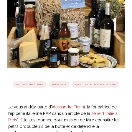
idéos
SANAT
AGE ITALIEN
LE DÉCOR ITALIEN
SUBLIME !
 DEMAIN
NCONTRER
LIRE
OYAGER
YSELF AND I
WEBSERIE
 ET FUGUEUSES
 journal
Dolce Follia
ian
joie de vivre
TALIEN
ARTISANAT ITALIEN
ignages
e bord
LIRE
IEW, Lucia
Les cuirs de
outils
Toscane
ART DE VIVRE ITALIEN
INTERVIEW
RECETTES DE CUISINE ITALIENNE
Je vous ai déjà parlé d’
Alessandra Pierini,
la fondatrice de
l’épicerie italienne RAP dans un article de la
série “L’Italie à
Paris”
. Elle s’est donnée pour mission de faire connaître les
petits producteurs de la botte et de défendre la