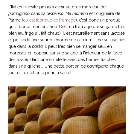
L’Italien n’hésite jamais à avoir un gros morceau de
parmigiano
dans sa
dispensa
. Ma
mamma
est originaire de
Parme (
où est fabriqué ce fromage
), c’est donc un produit
qui a bercé mon enfance. C’est un fromage qui se garde très
bien (au frigo s’il fait chaud), il est naturellement sans lactose
et possède une source énorme de calcium. Il ne s’utilise pas
que dans la
pasta
, il peut très bien se manger seul en
morceau, en copeau sur une salade, à l’intérieur de la farce
des
ravioli
, dans une omelette avec des herbes fraîches,
dans une quiche,… Une petite portion de
parmigiano
chaque
jour est excellente pour la santé!