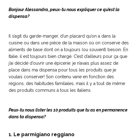
ART DE VIVRE ITALIEN
Bonjour Alessandra, peux-tu nous expliquer ce qu’est la
on du
Notre palette
dispensa?
marbré
Virtuosa Venezia
Il s’agit du garde-manger, d’un placard qu’on a dans la
cuisine ou dans une pièce de la maison où on conserve des
aliments de base dont on a toujours (ou souvent) besoin. En
Italie, il est toujours bien chargé. C’est d’ailleurs pour ça que
j’ai décidé d’ouvrir une épicerie: je n’avais plus assez de
place dans ma dispensa pour tous les produits que je
voulais conserver! Son contenu varie en fonction des
régions, des habitudes familiales, mais il y a tout de même
des produits communs à tous les italiens.
S ART ET DESIGN
Peux-tu nous lister les 10 produits que tu as en permanence
Florentine
dans ta dispensa?
1. Le parmigiano reggiano