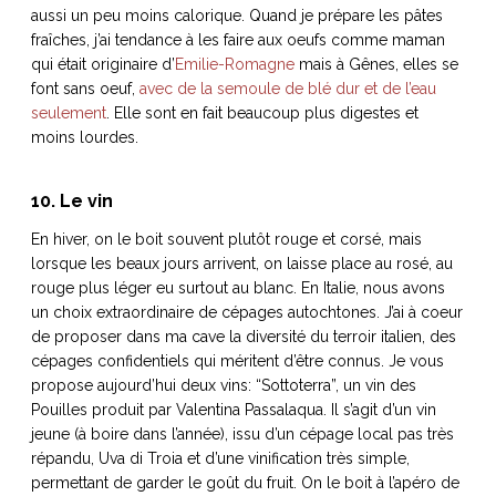
aussi un peu moins calorique. Quand je prépare les pâtes
fraîches, j’ai tendance à les faire aux oeufs comme maman
qui était originaire d’
Emilie-Romagne
mais à Gênes, elles se
font sans oeuf,
avec de la semoule de blé dur et de l’eau
seulement
. Elle sont en fait beaucoup plus digestes et
moins lourdes.
10. Le vin
En hiver, on le boit souvent plutôt rouge et corsé, mais
lorsque les beaux jours arrivent, on laisse place au rosé, au
rouge plus léger eu surtout au blanc. En Italie, nous avons
un choix extraordinaire de cépages autochtones. J’ai à coeur
de proposer dans ma cave la diversité du terroir italien, des
cépages confidentiels qui méritent d’être connus. Je vous
propose aujourd’hui deux vins: “Sottoterra”, un vin des
Pouilles produit par Valentina Passalaqua. Il s’agit d’un vin
jeune (à boire dans l’année), issu d’un cépage local pas très
répandu, Uva di Troia et d’une vinification très simple,
permettant de garder le goût du fruit. On le boit à l’apéro de