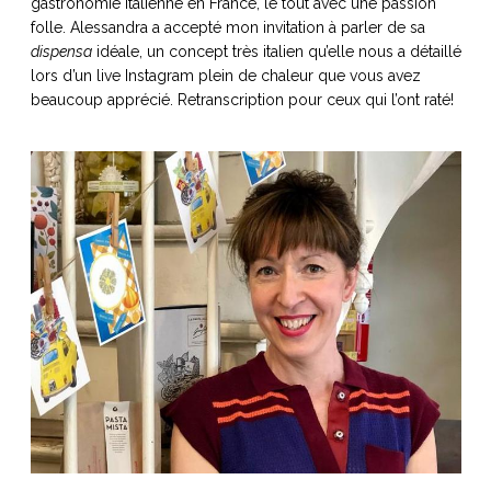
gastronomie italienne en France, le tout avec une passion
folle. Alessandra a accepté mon invitation à parler de sa
dispensa
idéale, un concept très italien qu’elle nous a détaillé
lors d’un live Instagram plein de chaleur que vous avez
beaucoup apprécié. Retranscription pour ceux qui l’ont raté!
NOS ARTICLES ART ET DESIGN
rasse
Burano, la palette
mne
de tous les
superlatifs