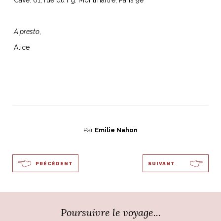
Cave: 61, rue du Fg. Montmartre, Paris 9e
A presto
,
Alice
Par
Emilie Nahon
PRÉCÉDENT
SUIVANT
Poursuivre le voyage...