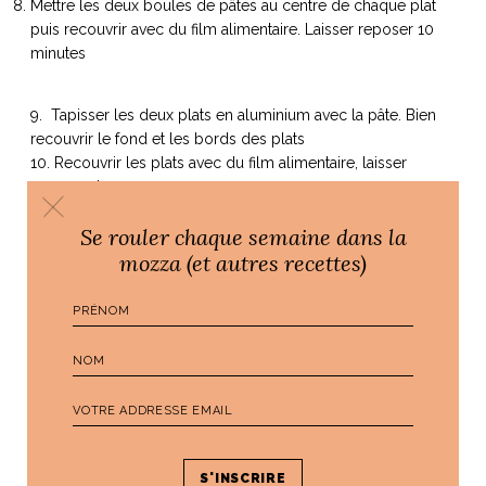
Mettre les deux boules de pâtes au centre de chaque plat
puis recouvrir avec du film alimentaire. Laisser reposer 10
minutes
9. Tapisser les deux plats en aluminium avec la pâte. Bien
recouvrir le fond et les bords des plats
10. Recouvrir les plats avec du film alimentaire, laisser
reposer 1h15
11. Allumer le four à 210°C (chaleur tournante) ou 230°C
Se rouler chaque semaine dans la
(chaleur statique)
mozza (et autres recettes)
12. Lorsque le four est chaud, enfourner les deux pizzas
pendant 11 minutes
13. En parallèle, couper les tomates séchées en julienne, les
mettre de côté
14. Sortir les pizzas du four et couper chacune en 6 parts
égales
15. Tartiner la
sauce bruschetta
à la truffe sur chaque part, y
déposer les tomates séchées
16. Enfourner les pizzas dans le four pendant 2 minutes
(OPTION : vous pouvez ajouter à ce moment là la