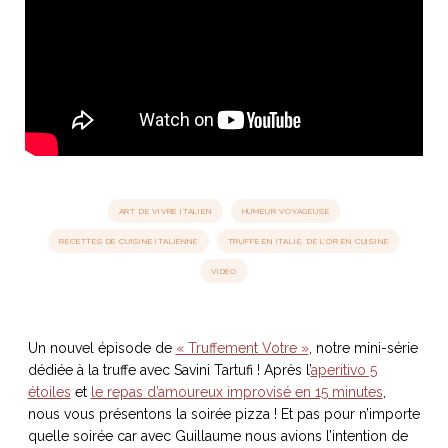
idéos
SANAT
AGE ITALIEN
LE DÉCOR ITALIEN
SUBLIME !
 DEMAIN
NCONTRER
LIRE
OYAGER
YSELF AND I
WEBSERIE
 ET FUGUEUSES
 journal
Dolce Follia
ian
joie de vivre
ART DE VIVRE ITALIEN
HUMEUR VOYAGEUSE
TALIEN
ARTISANAT ITALIEN
ignages
e bord
LIRE
IEW, Lucia
Les cuirs de
RECETTES DE CUISINE ITALIENNE
TRUFFE EN ITALIE, DE L'OR EN CUISINE
outils
Toscane
VIDEO
Un nouvel épisode de
« Truffement Votre »
, notre mini-série
dédiée à la truffe avec Savini Tartufi ! Après l’
aperitivo 5
étoiles
et
le repas d’amoureux improvisé en 15 minutes
,
nous vous présentons la soirée pizza ! Et pas pour n’importe
quelle soirée car avec Guillaume nous avions l’intention de