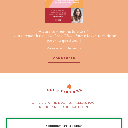
« Suis-je à ma juste place ?
Le ton complice et sincère d’Alice donne le courage de se
poser la question. »
Marie Robert, philosophe
COMMANDER
LA PLATEFORME D’OUTILS ITALIENS POUR
RÉENCHANTER SON QUOTIDIEN.
SUIVEZ-NOUS
Continuer sans accepter