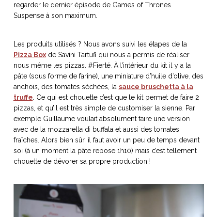
regarder le dernier épisode de Games of Thrones.
Suspense à son maximum.
Les produits utilisés ? Nous avons suivi les étapes de la
NOS ARTICLES ART ET DESIGN
Pizza Box
de Savini Tartufi qui nous a permis de réaliser
rasse
Burano, la palette
nous même les pizzas. #Fierté. À l’intérieur du kit il y a la
mne
de tous les
pâte (sous forme de farine), une miniature d’huile d’olive, des
superlatifs
anchois, des tomates séchées, la
sauce bruschetta à la
truffe
. Ce qui est chouette c’est que le kit permet de faire 2
pizzas, et qu’il est très simple de customiser la sienne. Par
exemple Guillaume voulait absolument faire une version
avec de la mozzarella di buffala et aussi des tomates
fraîches. Alors bien sûr, il faut avoir un peu de temps devant
soi (à un moment la pâte repose 1h10) mais c’est tellement
chouette de dévorer sa propre production !