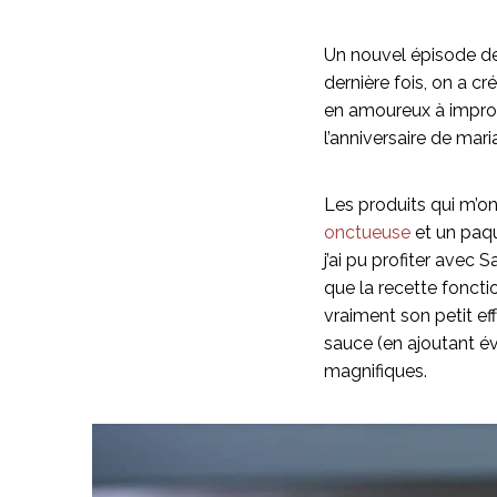
Un nouvel épisode 
dernière fois, on a cr
en amoureux à improvi
l’anniversaire de ma
Les produits qui m’o
onctueuse
et un paque
j’ai pu profiter avec 
que la recette foncti
vraiment son petit eff
sauce (en ajoutant év
magnifiques.