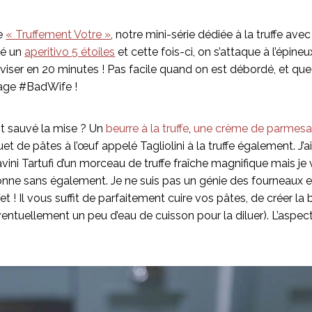
de
« Truffement Votre »
, notre mini-série dédiée à la truffe avec 
éé un
aperitivo 5 étoiles
et cette fois-ci, on s’attaque à l’épin
ser en 20 minutes ! Pas facile quand on est débordé, et que 
riage #BadWife !
nt sauvé la mise ? Un
beurre à la truffe
,
une crème de parmesan 
t de pâtes à l’œuf appelé Tagliolini à la truffe également. J’a
Savini Tartufi d’un morceau de truffe fraîche magnifique mais je
onne sans également. Je ne suis pas un génie des fourneaux et
et ! Il vous suffit de parfaitement cuire vos pâtes, de créer la
entuellement un peu d’eau de cuisson pour la diluer). L’aspect