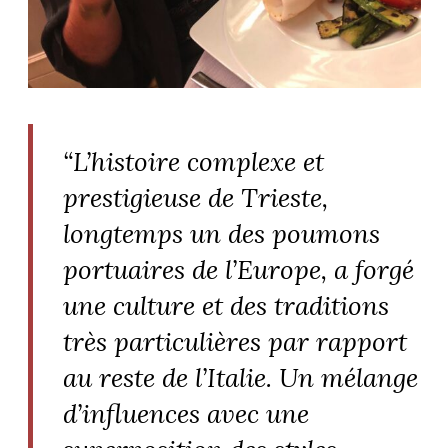
ART DE VIVRE ITALIEN
on du
Notre palette
marbré
Virtuosa Venezia
“L’histoire complexe et
prestigieuse de Trieste,
longtemps un des poumons
portuaires de l’Europe, a forgé
une culture et des traditions
très particulières par rapport
S ART ET DESIGN
au reste de l’Italie. Un mélange
Florentine
d’influences avec une