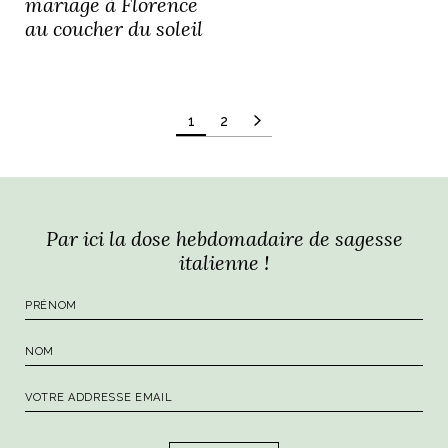
mariage à Florence
au coucher du soleil
Pagination
1
2
des
publications
Par ici la dose hebdomadaire de sagesse
italienne !