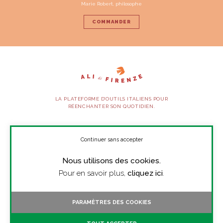
Marie Robert, philosophe
COMMANDER
LA PLATEFORME D’OUTILS ITALIENS POUR
RÉENCHANTER SON QUOTIDIEN.
SUIVEZ-NOUS
Continuer sans accepter
Nous utilisons des cookies.
À PROPOS
Pour en savoir plus,
cliquez ici
.
PRESSE
CONTACT
PARAMÈTRES DES COOKIES
TOUTES LES VIDÉOS