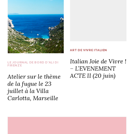
NOS ARTICLES ART ET DESIGN
rasse
Burano, la palette
mne
de tous les
ART DE VIVRE ITALIEN
superlatifs
Italian Joie de Vivre !
LE JOURNAL DE BORD D'ALI DI
FIRENZE
– L’EVENEMENT
ACTE II (20 juin)
Atelier sur le thème
de la fugue le 23
juillet à la Villa
Carlotta, Marseille