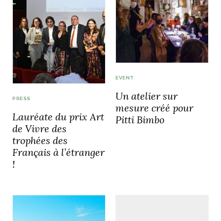
idéos
SANAT
AGE ITALIEN
LE DÉCOR ITALIEN
SUBLIME !
 DEMAIN
NCONTRER
LIRE
OYAGER
EVENT
YSELF AND I
WEBSERIE
Un atelier sur
 ET FUGUEUSES
 journal
Dolce Follia
PRESS
ian
joie de vivre
mesure créé pour
TALIEN
ARTISANAT ITALIEN
ignages
e bord
Lauréate du prix Art
LIRE
Pitti Bimbo
IEW, Lucia
Les cuirs de
outils
de Vivre des
Toscane
trophées des
Français à l’étranger
!