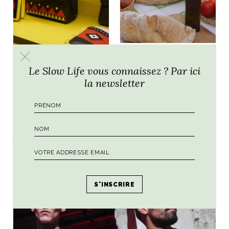
CONSEILS POUR VOTRE VOYAGE
EN ITALIE
Le Slow Life vous connaissez ? Par ici
Festa dei Pomodori
la newsletter
EVENT
au Castel Ruggero
Ouverture à
Florence de la
boutique Les Petits
Joueurs