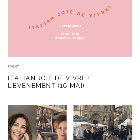
ART DE VIVRE ITALIEN
on du
Notre palette
marbré
Virtuosa Venezia
EVENT
ITALIAN JOIE DE VIVRE !
L’ÉVÉNEMENT (16 MAI)
S ART ET DESIGN
Florentine