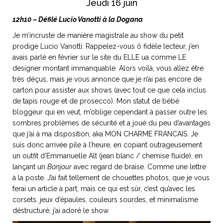
Jeudi 16 juin
12h10 – Défilé Lucio Vanotti à la Dogana
Je m’incruste de manière magistrale au show du petit
prodige Lucio Vanotti. Rappelez-vous ô fidèle lecteur, j’en
NOS ARTICLES ART ET DESIGN
avais parlé en février sur le site du ELLE ua comme LE
rasse
Burano, la palette
designer montant immanquable. Alors voilà, vous allez être
mne
de tous les
très déçus, mais je vous annonce que je n’ai pas encore de
superlatifs
carton pour assister aux shows (avec tout ce que cela inclus
de tapis rouge et de prosecco). Mon statut de bébé
bloggeur qui en veut, m’oblige cependant à passer outre les
sombres problèmes de sécurité et a joué du peu d’avantages
que j’ai à ma disposition, aka MON CHARME FRANCAIS. Je
suis donc arrivée pile à l’heure, en copiant outrageusement
un outfit d’Emmanuelle Alt (jean blanc / chemise fluide), en
lançant un
Bonjour
avec regard de braise. Comme une lettre
à la poste. J’ai fait tellement de chouettes photos, que je vous
ferai un article à part, mais ce qui est sûr, c’est qu’avec les
corsets, jeux d’épaules, couleurs sourdes, et minimalisme
déstructuré, j’ai adoré le show.