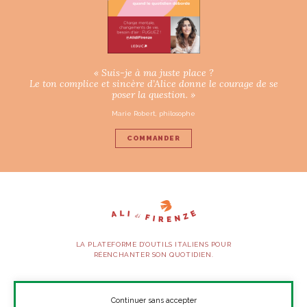
« Suis-je à ma juste place ?
Le ton complice et sincère d’Alice donne le courage de se
poser la question. »
Marie Robert, philosophe
COMMANDER
LA PLATEFORME D’OUTILS ITALIENS POUR
RÉENCHANTER SON QUOTIDIEN.
SUIVEZ-NOUS
Continuer sans accepter