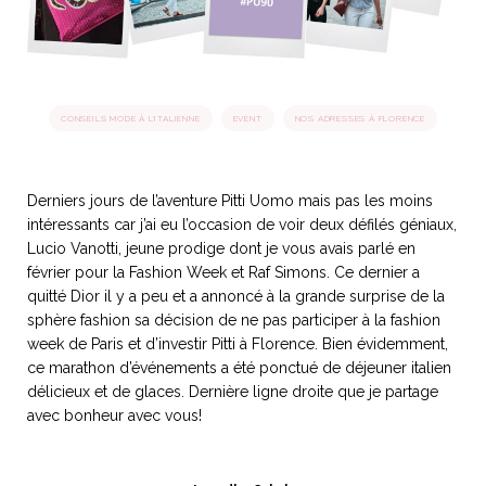
idéos
SANAT
AGE ITALIEN
LE DÉCOR ITALIEN
SUBLIME !
CONSEILS MODE À L'ITALIENNE
EVENT
NOS ADRESSES À FLORENCE
 DEMAIN
NCONTRER
LIRE
OYAGER
YSELF AND I
WEBSERIE
Derniers jours de l’aventure Pitti Uomo mais pas les moins
 ET FUGUEUSES
 journal
Dolce Follia
intéressants car j’ai eu l’occasion de voir deux défilés géniaux,
ian
joie de vivre
TALIEN
ARTISANAT ITALIEN
ignages
e bord
Lucio Vanotti, jeune prodige dont je vous avais parlé en
LIRE
IEW, Lucia
Les cuirs de
février pour la Fashion Week et Raf Simons. Ce dernier a
outils
Toscane
quitté Dior il y a peu et a annoncé à la grande surprise de la
sphère fashion sa décision de ne pas participer à la fashion
week de Paris et d’investir Pitti à Florence. Bien évidemment,
ce marathon d’événements a été ponctué de déjeuner italien
délicieux et de glaces. Dernière ligne droite que je partage
avec bonheur avec vous!