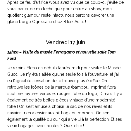
Après ce feu d’artifice (vous avez vu que ce coup-ci, j’évite de
vous parler de ma technique pour entrer au show, mon
quotient glamour reste intact), nous partons dévorer une
glace borgo Ognissanti chez B.Ice. Au lit !
Vendredi 17 juin
15h20 – Visite du musée Ferragamo et nouvelle salle Tom
Ford
Je rejoins Elena en début d’après-midi pour visiter le Musée
Gucci. Je n’y étais allée qu’une seule fois à l’ouverture, et j’ai
eu l’agréable sensation de le trouver plus étoffée. On
retrouve les icônes de la marque (bambou, imprimé flora
sublime, rayures vertes et rouges, folie du logo, …) mais il y a
également de très belles pièces vintage d’une modernité
folle ! On s’est amusé à choisir le sac de nos rêves et ils
n’avaient rien à envier aux hit bags du moment. On sent
également la qualité du cuir qui a vieilli à la perfection. Et ses
vieux bagages avec initiales ? Quel chic !