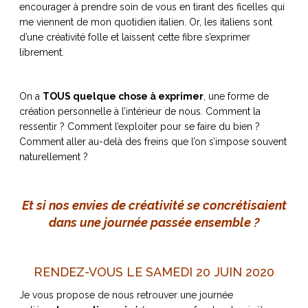
encourager à prendre soin de vous en tirant des ficelles qui
me viennent de mon quotidien italien. Or, les italiens sont
d’une créativité folle et laissent cette fibre s’exprimer
librement.
NOS ARTICLES ART ET DESIGN
rasse
Burano, la palette
On a
TOUS quelque chose à exprimer
, une forme de
mne
de tous les
création personnelle à l’intérieur de nous. Comment la
superlatifs
ressentir ? Comment l’exploiter pour se faire du bien ?
Comment aller au-delà des freins que l’on s’impose souvent
naturellement ?
Et si nos envies de créativité se concrétisaient
dans une journée passée ensemble ?
RENDEZ-VOUS LE SAMEDI 20 JUIN 2020
Je vous propose de nous retrouver une journée