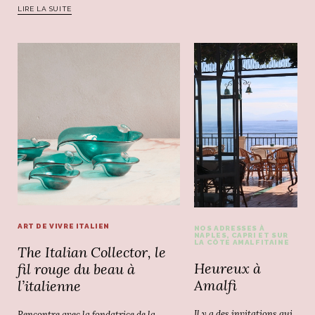
LIRE LA SUITE
ART DE VIVRE ITALIEN
NOS ADRESSES À
NAPLES, CAPRI ET SUR
LA CÔTE AMALFITAINE
The Italian Collector, le
Heureux à
fil rouge du beau à
Amalfi
l’italienne
Il y a des invitations qui
Rencontre avec la fondatrice de la