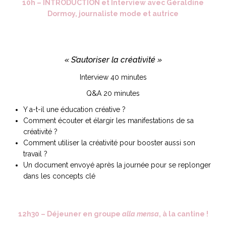
10h – INTRODUCTION et Interview avec Géraldine
Dormoy, journaliste mode et autrice
« S’autoriser la créativité »
Interview 40 minutes
Q&A 20 minutes
Y a-t-il une éducation créative ?
Comment écouter et élargir les manifestations de sa
créativité ?
Comment utiliser la créativité pour booster aussi son
travail ?
Un document envoyé après la journée pour se replonger
dans les concepts clé
12h30 – Déjeuner en groupe
alla mensa
, à la cantine !