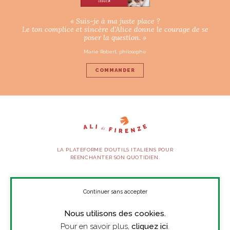
« Suis-je à ma juste place ?
Le ton complice et sincère d’Alice donne le courage de se
poser la question. »
Marie Robert, philosophe
COMMANDER
LA PLATEFORME D’OUTILS ITALIENS POUR
RÉENCHANTER SON QUOTIDIEN.
SUIVEZ-NOUS
Continuer sans accepter
Nous utilisons des cookies.
À PROPOS
Pour en savoir plus,
cliquez ici
.