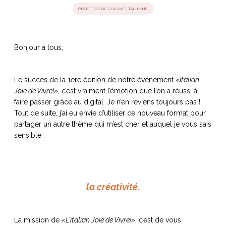
RECETTES DE CUISINE ITALIENNE
idéos
Bonjour à tous,
SANAT
AGE ITALIEN
LE DÉCOR ITALIEN
SUBLIME !
 DEMAIN
NCONTRER
LIRE
OYAGER
Le succès de la 1ere édition de notre événement «
Italian
YSELF AND I
WEBSERIE
Joie de Vivre!
», c’est vraiment l’émotion que l’on a réussi à
 ET FUGUEUSES
 journal
Dolce Follia
faire passer grâce au digital. Je n’en reviens toujours pas !
ian
joie de vivre
TALIEN
ARTISANAT ITALIEN
ignages
e bord
Tout de suite, j’ai eu envie d’utiliser ce nouveau format pour
LIRE
IEW, Lucia
Les cuirs de
partager un autre thème qui m’est cher et auquel je vous sais
outils
Toscane
sensible :
la créativité.
La mission de
«L’italian Joie de Vivre!»
, c’est de vous