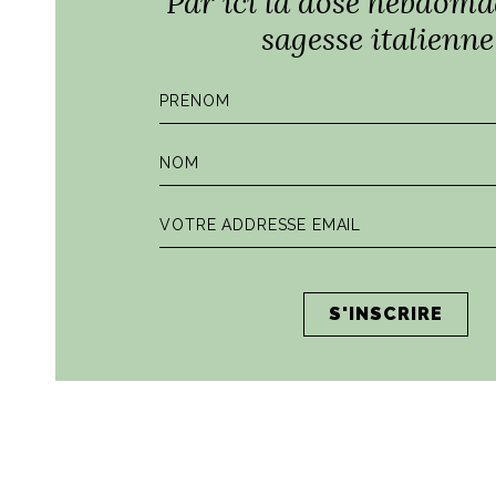
Par ici la dose hebdoma
sagesse italienne