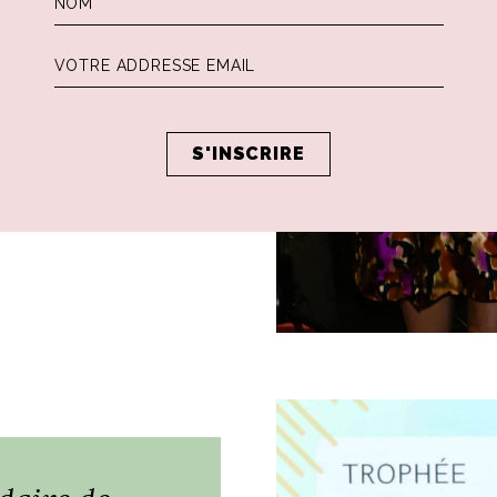
 3 autres vainqueurs :
ur), Jules-Arthur
cia (prix Culture). Je
able fondateur du
quipes du Club Med.