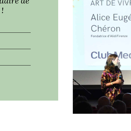
daire de
 !