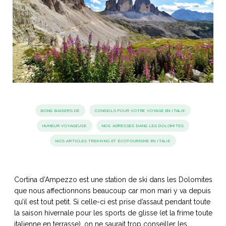
idéos
SANAT
AGE ITALIEN
LE DÉCOR ITALIEN
SUBLIME !
 DEMAIN
NCONTRER
LIRE
OYAGER
YSELF AND I
WEBSERIE
 ET FUGUEUSES
 journal
Dolce Follia
ian
joie de vivre
TALIEN
ARTISANAT ITALIEN
ignages
e bord
BONS BAISERS DE
CONSEILS POUR VOTRE VOYAGE EN ITALIE
LIRE
IEW, Lucia
Les cuirs de
HUMEUR VOYAGEUSE
NOS ADRESSES DANS LES DOLOMITES
outils
Toscane
NOS ARTICLES TREKKING ET ÉCOTOURISME EN ITALIE
Cortina d’Ampezzo est une station de ski dans les Dolomites
que nous affectionnons beaucoup car mon mari y va depuis
qu’il est tout petit. Si celle-ci est prise d’assaut pendant toute
la saison hivernale pour les sports de glisse (et la frime toute
italienne en terrasse), on ne saurait trop conseiller les