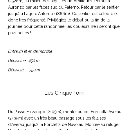
(2528m) au milieu des aiguilles dolomitiques. Retour à
ART DE VIVRE ITALIEN
Auronzo par les faces sud du Paterno. Retour par le sentier
on du
Notre palette
jusqu’au Lago d’Antorno (1866m). Ce sentier est célèbre et
marbré
Virtuosa Venezia
donc très fréquenté. Privilégiez le début ou la fin de la
journée pour cette randonnée, les couleurs n’en seront que
plus belles !
Entre 4h et 5h de marche
Dénivelé + : 450 m
Dénivelé – : 750 m
Les Cinque Torri
S ART ET DESIGN
Florentine
Du Passo Falzarego (2105m), monter au col Forcletta Averau
(2435m) avec un très beau passage sous les falaises
d’Averau, jusqu’à la Forcletta de Nuvolau. Montée au refuge