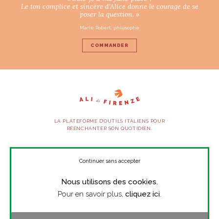
Le ton complice et sincère d’Alice donne le courage de se
poser la question. »
Marie Robert, philosophe
COMMANDER
LA PLATEFORME D’OUTILS ITALIENS POUR
RÉENCHANTER SON QUOTIDIEN.
SUIVEZ-NOUS
Continuer sans accepter
Nous utilisons des cookies.
À PROPOS
Pour en savoir plus,
cliquez ici
.
PRESSE