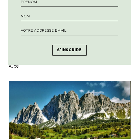
Si vous cherchez un logement dans le coin, nous avons
testé le magnifique hôtel Faloria Spa Resort. Pour une option
low cost, Airbnb est votre ami !
Et pour mon carnet d’adresses spécial Cortina d’Amprezzo,
c’est par
ICI
.
A presto,
Alice