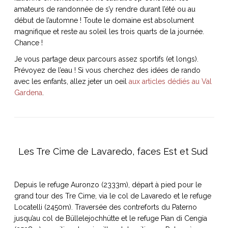
amateurs de randonnée de s’y rendre durant l’été ou au
début de l’automne ! Toute le domaine est absolument
magnifique et reste au soleil les trois quarts de la journée.
Chance !
NOS ARTICLES ART ET DESIGN
Je vous partage deux parcours assez sportifs (et longs).
rasse
Burano, la palette
Prévoyez de l’eau ! Si vous cherchez des idées de rando
mne
de tous les
avec les enfants, allez jeter un oeil
aux articles dédiés au Val
superlatifs
Gardena
.
Les Tre Cime de Lavaredo, faces Est et Sud
Depuis le refuge Auronzo (2333m), départ à pied pour le
grand tour des Tre Cime, via le col de Lavaredo et le refuge
Locatelli (2450m). Traversée des contreforts du Paterno
jusqu’au col de Büllelejochhütte et le refuge Pian di Cengia