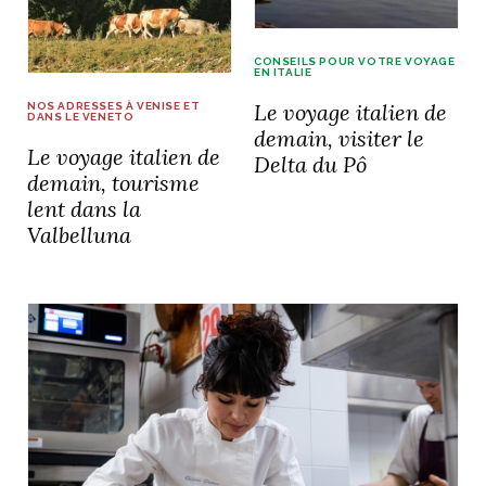
CONSEILS POUR VOTRE VOYAGE
EN ITALIE
Le voyage italien de
NOS ADRESSES À VENISE ET
NOS ARTICLES ART ET DESIGN
DANS LE VENETO
demain, visiter le
rasse
Burano, la palette
Le voyage italien de
Delta du Pô
mne
de tous les
demain, tourisme
superlatifs
lent dans la
Valbelluna