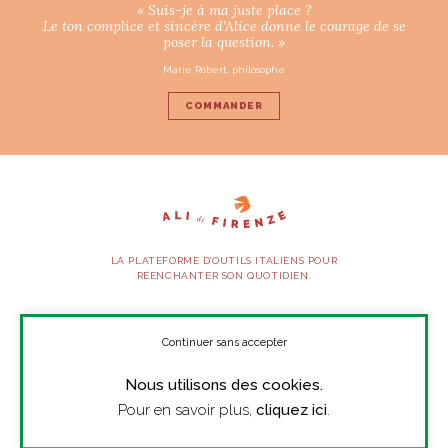
« Suis-je à ma juste place ?
Le ton complice et sincère d’Alice donne le courage de se
poser la question. »
Marie Robert, philosophe
COMMANDER
LA PLATEFORME D’OUTILS ITALIENS POUR
RÉENCHANTER SON QUOTIDIEN.
SUIVEZ-NOUS
Continuer sans accepter
Nous utilisons des cookies.
À PROPOS
Pour en savoir plus,
cliquez ici
.
PRESSE