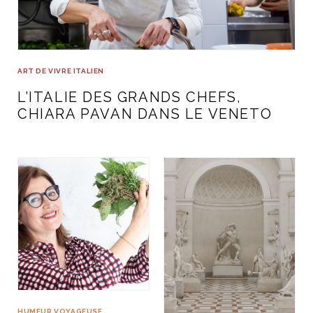
ART DE VIVRE ITALIEN
on du
Notre palette
marbré
Virtuosa Venezia
ART DE VIVRE ITALIEN
L’ITALIE DES GRANDS CHEFS,
CHIARA PAVAN DANS LE VENETO
S ART ET DESIGN
Florentine
HUMEUR VOYAGEUSE