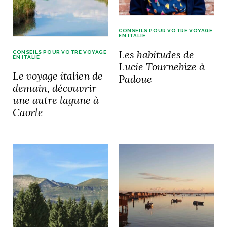
idéos
CONSEILS POUR VOTRE VOYAGE
EN ITALIE
SANAT
AGE ITALIEN
LE DÉCOR ITALIEN
SUBLIME !
Les habitudes de
CONSEILS POUR VOTRE VOYAGE
 DEMAIN
EN ITALIE
Lucie Tournebize à
NCONTRER
LIRE
Le voyage italien de
OYAGER
Padoue
YSELF AND I
WEBSERIE
demain, découvrir
 ET FUGUEUSES
une autre lagune à
 journal
Dolce Follia
ian
joie de vivre
TALIEN
ARTISANAT ITALIEN
Caorle
ignages
e bord
LIRE
IEW, Lucia
Les cuirs de
outils
Toscane