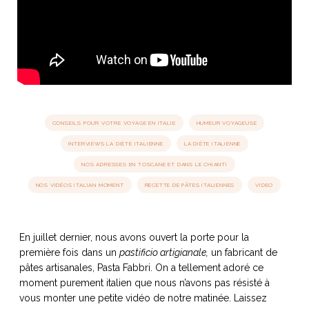
idéos
SANAT
AGE ITALIEN
LE DÉCOR ITALIEN
SUBLIME !
 DEMAIN
NCONTRER
LIRE
OYAGER
YSELF AND I
WEBSERIE
CONSEILS POUR VOTRE VOYAGE EN ITALIE
HUMEUR VOYAGEUSE
 ET FUGUEUSES
 journal
Dolce Follia
ian
joie de vivre
INTERVIEWS LA DIÈTE ITALIENNE
LA DIÈTE ITALIENNE
TALIEN
ARTISANAT ITALIEN
ignages
e bord
LIRE
NOS ADRESSES EN TOSCANE ET DANS LE CHIANTI
IEW, Lucia
Les cuirs de
outils
Toscane
NOS VIDÉOS ITALIAN MOMENT
RECETTE DE PÂTES ITALIENNES
VIDEO
En juillet dernier, nous avons ouvert la porte pour la
première fois dans un
pastificio artigianale,
un fabricant de
pâtes artisanales, Pasta Fabbri. On a tellement adoré ce
moment purement italien que nous n’avons pas résisté à
vous monter une petite vidéo de notre matinée. Laissez