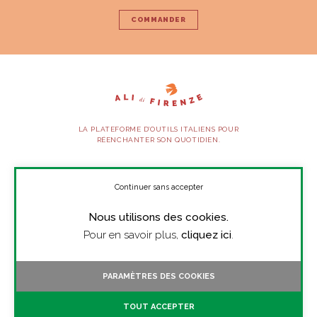
COMMANDER
LA PLATEFORME D’OUTILS ITALIENS POUR
RÉENCHANTER SON QUOTIDIEN.
SUIVEZ-NOUS
Continuer sans accepter
Nous utilisons des cookies.
À PROPOS
Pour en savoir plus,
cliquez ici
.
PRESSE
CONTACT
PARAMÈTRES DES COOKIES
TOUTES LES VIDÉOS
TOUT ACCEPTER