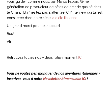
vous guider, comme nous, par Marco Fabbri, 5ème
génération de producteur de pâtes de grande qualité dans
le Chianti! Et n’hésitez pas à aller lire ICI l’interview qui lui est
consacrée dans notre série
la diète italienne.
NOS ARTICLES ART ET DESIGN
Un grand merci pour leur accueil.
rasse
Burano, la palette
Baci,
mne
de tous les
Ali
superlatifs
Retrouvez toutes nos vidéos Italian moment
ICI
Vous ne voulez rien manquer de nos aventures italiennes ?
Inscrivez-vous à notre
Newsletter bimensuelle ICI
!