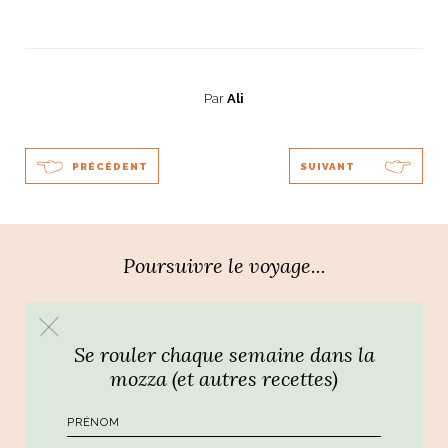
ART DE VIVRE ITALIEN
on du
Notre palette
marbré
Virtuosa Venezia
Par
Ali
PRÉCÉDENT
SUIVANT
Poursuivre le voyage...
S ART ET DESIGN
Se rouler chaque semaine dans la
Florentine
mozza (et autres recettes)