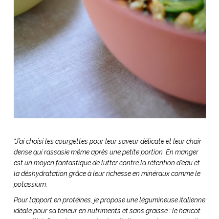
ART DE VIVRE ITALIEN
on du
Notre palette
marbré
Virtuosa Venezia
“J’ai choisi les courgettes pour leur saveur délicate et leur chair
dense qui rassasie même après une petite portion. En manger
est un moyen fantastique de lutter contre la rétention d’eau et
S ART ET DESIGN
la déshydratation grâce à leur richesse en minéraux comme le
Florentine
potassium.
Pour l’apport en protéines, je propose une légumineuse italienne
idéale pour sa teneur en nutriments et sans graisse : le haricot