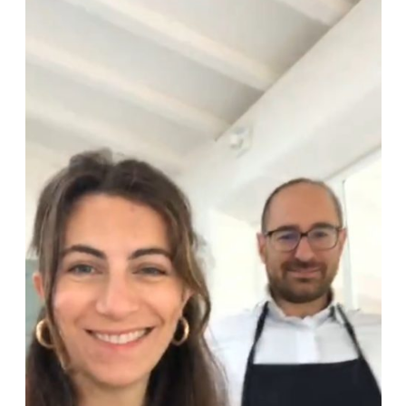
ART DE VIVRE ITALIEN
on du
Notre palette
marbré
Virtuosa Venezia
S ART ET DESIGN
Florentine