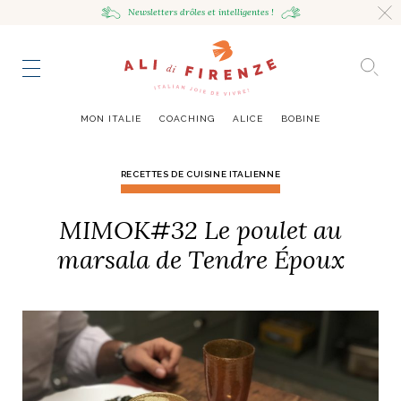
Newsletters drôles
et intelligentes !
HING
NCE
TES
to master
ESTINATIONS
mille
MON ITALIE
COACHING
ALICE
BOBINE
UR
VOYAGEUSE
alian Bowl
sta !
RECETTES DE CUISINE ITALIENNE
RAVENNE CITY GUIDE
MIMOK#32 Le poulet au
HUMEUR VOYAGEUSE
HIR AVEC LA
JOURNAL
ITALIAN GLOW, UNE ODE
LES MOODBOARDS
NCE ITALIENNE
EAUTÉ
AU SOIN DE SOI
BELLEZZA
NOUVEAU
marsala de Tendre Époux
S ART ET DESIGN
& SENSIBILITÉ
ABOUT
ART DE VIVRE ITALIEN
EN TÊTE-À-TÊTE
MONTE LE SON
FLÉCHIR
DMIRER
DÉCOUVRIR
RAYONNER
romaine, le
ng physique
e Cheron
Leçon de style,
La Passeggiata à
Mes podcasts
relles
virtuel
Marta Ferri
Florence
more
ONTRES