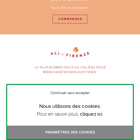
Marie Robert, philosophe
COMMANDER
LA PLATEFORME D’OUTILS ITALIENS POUR
RÉENCHANTER SON QUOTIDIEN.
SUIVEZ-NOUS
Continuer sans accepter
Nous utilisons des cookies.
À PROPOS
Pour en savoir plus,
cliquez ici
.
PRESSE
CONTACT
PARAMÈTRES DES COOKIES