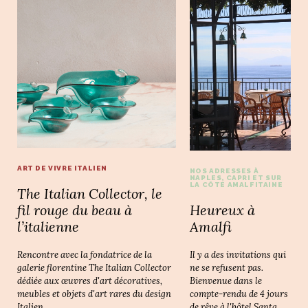
ART DE VIVRE ITALIEN
NOS ADRESSES À
NAPLES, CAPRI ET SUR
LA CÔTE AMALFITAINE
The Italian Collector, le
Heureux à
fil rouge du beau à
Amalfi
l’italienne
Il y a des invitations qui
Rencontre avec la fondatrice de la
ne se refusent pas.
galerie florentine The Italian Collector
Bienvenue dans le
dédiée aux œuvres d'art décoratives,
compte-rendu de 4 jours
meubles et objets d'art rares du design
de rêve à l'hôtel Santa
Italien.