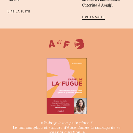
Caterina à Amalfi.
LIRE LA SUITE
LIRE LA SUITE
« Suis-je à ma juste place ?
Le ton complice et sincère d’Alice donne le courage de se
poser la question. »