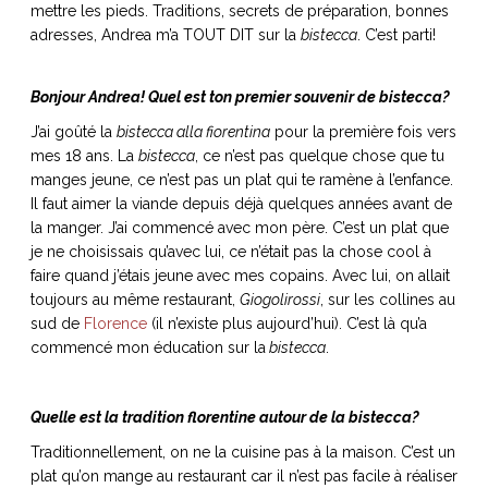
mettre les pieds. Traditions, secrets de préparation, bonnes
adresses, Andrea m’a TOUT DIT sur la
bistecca
. C’est parti!
Bonjour Andrea! Quel est ton premier souvenir de bistecca?
NOS ARTICLES ART ET DESIGN
J’ai goûté la
bistecca alla fiorentina
pour la première fois vers
rasse
Burano, la palette
mes 18 ans. La
bistecca
, ce n’est pas quelque chose que tu
mne
de tous les
manges jeune, ce n’est pas un plat qui te ramène à l’enfance.
superlatifs
Il faut aimer la viande depuis déjà quelques années avant de
la manger. J’ai commencé avec mon père. C’est un plat que
je ne choisissais qu’avec lui, ce n’était pas la chose cool à
faire quand j’étais jeune avec mes copains. Avec lui, on allait
toujours au même restaurant,
Giogolirossi
, sur les collines au
sud de
Florence
(il n’existe plus aujourd’hui). C’est là qu’a
commencé mon éducation sur la
bistecca
.
Quelle est la tradition florentine autour de la bistecca?
Traditionnellement, on ne la cuisine pas à la maison. C’est un
plat qu’on mange au restaurant car il n’est pas facile à réaliser