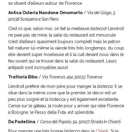
se situent d’ailleurs autour de Florence.
Antica Osteria Nandone Omomorto
/
Via del Giogo, 3,
50038 Scarperia e San Piero
C’est ici que, selon moi, on fait la meilleure
bistecca
! L’endroit
ne paie pas de mine, la salle du restaurant est minuscule
(c’est d’ailleurs quasiment toujours complet) mais le patron
fait maturer lui-même la viande très très longtemps, du coup
elle devient super moelleuse et il la cuit devant nous dans le
feu ouvert qui se trouve dans la salle du restaurant. Leurs
antipasti sont incroyables aussi!
Trattoria Bibo
/
Via Traversa, 454, 50033 Traversa
L’endroit préféré de mon père pour manger la
bistecca
. Il se
situe dans la même zone que le premier, le décor est un
peu plus soigné et la bistecca y est également excellente.
Cerise sur le gâteau, la route pour y arriver qui relie Florence
à Bologne, le Passo della Futa, est splendide.
Da Padellina
/
Corso del Popolo, 54, 50027 Strada In Chianti
Pour manger une très bonne
bistecca
dans le
Chianti
. Si le