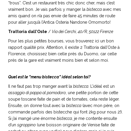
“trous”. C’est un restaurant très chic donc cher, mais c’est
vraiment bon. Je vais parfois y manger la
bistecca
avec mes
amis quand on n’a pas envie de faire 45 minutes de route
pour aller jusqu’à l’Antica Osteria Nandone Omomorto!
Trattoria dall’Oste
/
Via dei Cerchi, 40/R, 50122 Firenze
Pour les plus petites bourses, vous trouverez ici un bon
rapport qualité prix. Attention, il existe 2 Trattoria dall’Oste à
Florence, choisissez bien celle près du Duomo, car celle
près de la gare est vraiment moins bien et selon moi.
Quel est le “menu bistecca” idéal selon toi?
Il ne faut pas trop manger avant la
bistecca
. L’idéal est un
assaggio di pappa al pomodoro
, une petite portion de cette
soupe toscane faite de pain et de tomates, cela reste léger.
Ensuite, on donne tout avec la
bistecca
(avec mon père, on
commande parfois des bistecche qui font 2kg pour nous 2!).
Si j’ai mangé une énorme
bistecca
, je me contente ensuite
d’un
sgroppino
(une boisson originaire de Venise faite de