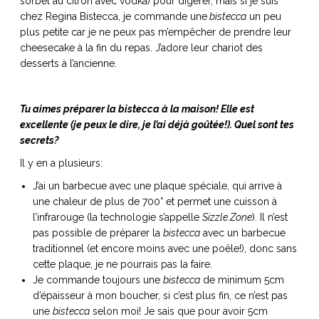
sorbet au citron avec vodka) pour digérer, mais si je suis
chez Regina Bistecca, je commande une
bistecca
un peu
plus petite car je ne peux pas m’empêcher de prendre leur
cheesecake à la fin du repas. J’adore leur chariot des
desserts à l’ancienne.
Tu aimes préparer la bistecca à la maison! Elle est
excellente (je peux le dire, je l’ai déjà goûtée!). Quel sont tes
secrets?
Il y en a plusieurs:
J’ai un barbecue avec une plaque spéciale, qui arrive à
une chaleur de plus de 700° et permet une cuisson à
l’infrarouge (la technologie s’appelle
Sizzle Zone
). Il n’est
pas possible de préparer la
bistecca
avec un barbecue
traditionnel (et encore moins avec une poêle!), donc sans
cette plaque, je ne pourrais pas la faire.
Je commande toujours une
bistecca
de minimum 5cm
d’épaisseur à mon boucher, si c’est plus fin, ce n’est pas
une
bistecca
selon moi! Je sais que pour avoir 5cm