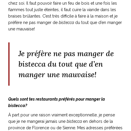
chez soi. Il faut pouvoir faire un feu de bois et une fois les
ART DE VIVRE ITALIEN
flammes tout juste éteintes, il faut cuire la viande dans les
on du
Notre palette
braises brûlantes. C’est très difficile à faire à la maison et je
marbré
Virtuosa Venezia
préfère ne pas manger de
bistecca
du tout que d’en manger
une mauvaise!
Je préfère ne pas manger de
bistecca du tout que d’en
manger une mauvaise!
Quels sont tes restaurants préférés pour manger la
S ART ET DESIGN
bistecca?
Florentine
À part pour une raison vraiment exceptionnelle, je pense
que je ne mangerai jamais une
bistecca
en dehors de la
province de Florence ou de Sienne. Mes adresses préférées