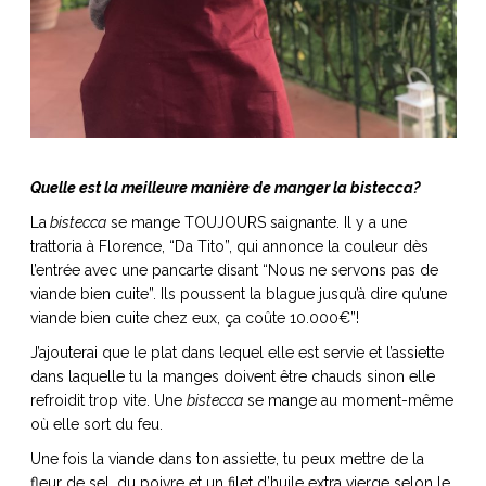
Quelle est la meilleure manière de manger la bistecca?
La
bistecca
se mange TOUJOURS saignante. Il y a une
trattoria à Florence, “Da Tito”, qui annonce la couleur dès
l’entrée avec une pancarte disant “Nous ne servons pas de
viande bien cuite”. Ils poussent la blague jusqu’à dire qu’une
viande bien cuite chez eux, ça coûte 10.000€”!
J’ajouterai que le plat dans lequel elle est servie et l’assiette
dans laquelle tu la manges doivent être chauds sinon elle
refroidit trop vite. Une
bistecca
se mange au moment-même
où elle sort du feu.
Une fois la viande dans ton assiette, tu peux mettre de la
fleur de sel, du poivre et un filet d’huile extra vierge selon le