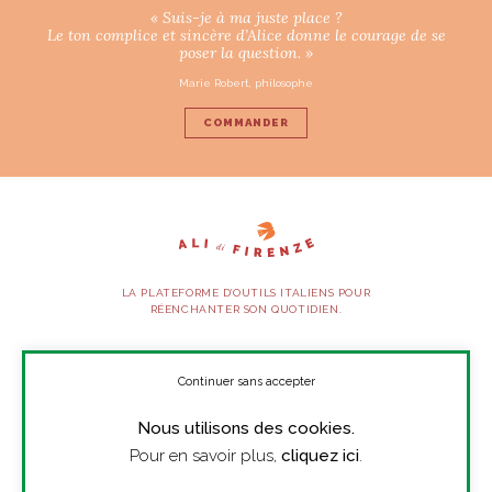
« Suis-je à ma juste place ?
Le ton complice et sincère d’Alice donne le courage de se
poser la question. »
Marie Robert, philosophe
COMMANDER
LA PLATEFORME D’OUTILS ITALIENS POUR
RÉENCHANTER SON QUOTIDIEN.
SUIVEZ-NOUS
Continuer sans accepter
Nous utilisons des cookies.
À PROPOS
Pour en savoir plus,
cliquez ici
.
PRESSE