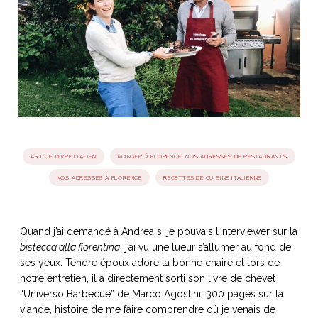
idéos
SANAT
AGE ITALIEN
LE DÉCOR ITALIEN
SUBLIME !
 DEMAIN
NCONTRER
LIRE
OYAGER
YSELF AND I
WEBSERIE
 ET FUGUEUSES
 journal
Dolce Follia
ian
joie de vivre
TALIEN
ARTISANAT ITALIEN
ignages
e bord
ART DE VIVRE ITALIEN
MANGER À FLORENCE, NOS ADRESSES DE RESTAURANTS
LIRE
IEW, Lucia
Les cuirs de
NOS ADRESSES À FLORENCE
RECETTES DE CUISINE ITALIENNE
outils
Toscane
Quand j’ai demandé à Andrea si je pouvais l’interviewer sur la
bistecca alla fiorentina
, j’ai vu une lueur s’allumer au fond de
ses yeux. Tendre époux adore la bonne chaire et lors de
notre entretien, il a directement sorti son livre de chevet
“Universo Barbecue” de Marco Agostini. 300 pages sur la
viande, histoire de me faire comprendre où je venais de